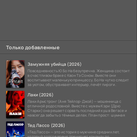
Только добавленные
Замужняя убийца (2026)
Повседневность Ю Бо На безупречна. Женщина состоит
в счастливом браке с Квон Тэ Соном. Вместе они
воспитывают маленькую принцессу. Бо На чутко следит
за уютом, обустраивает интерьер, печёт пироги.
Лаки (2026)
Лаки Армстронг (Аня Тейлор-Джой) — мошенница с
отличной родословной. Вместе с мужем Кэри (Дрю
Старки) она решает сорвать последний куш в Вегасе и
навсегда забыть о тёмных делах. План прост: шумная
Тед Лассо (2026)
«Тед Лассо» — это история о мужчине средних лет,
который долгое время тренирует команду по