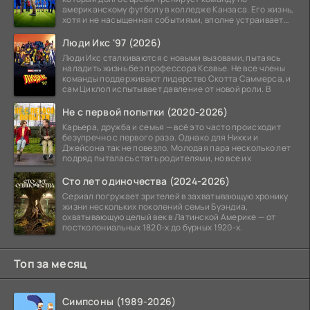
американскому футболу в колледже Канзаса. Его жизнь,
хотя и не насыщенная событиями, вполне устраивает
его:
Люди Икс '97 (2026)
Люди Икс сталкиваются с новыми вызовами, пытаясь
наладить жизнь без профессора Ксавье. Не все члены
команды поддерживают лидерство Скотта Саммерса, и
сам Циклоп испытывает давление от новой роли. В
Не с первой попытки (2020-2026)
Карьера, дружба и семья — всё это часто происходит
безупречно с первого раза. Однако для Никки и
Джейсона так не повезло. Молодая пара несколько лет
подряд пыталась стать родителями, но все их
Сто лет одиночества (2024-2026)
Сериал погружает зрителей в захватывающую хронику
жизни нескольких поколений семьи Буэндиа,
охватывающую целый век в Латинской Америке — от
постколониальных 1820-х до бурных 1920-х.
Топ за месяц
Симпсоны (1989-2026)