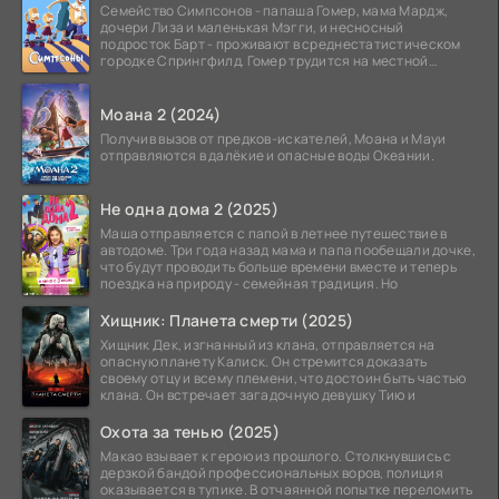
Семейство Симпсонов - папаша Гомер, мама Мардж,
дочери Лиза и маленькая Мэгги, и несносный
подросток Барт - проживают в среднестатистическом
городке Спрингфилд. Гомер трудится на местной
атомной
Моана 2 (2024)
Получив вызов от предков-искателей, Моана и Мауи
отправляются в далёкие и опасные воды Океании.
Не одна дома 2 (2025)
Маша отправляется с папой в летнее путешествие в
автодоме. Три года назад мама и папа пообещали дочке,
что будут проводить больше времени вместе и теперь
поездка на природу - семейная традиция. Но
Хищник: Планета смерти (2025)
Хищник Дек, изгнанный из клана, отправляется на
опасную планету Калиск. Он стремится доказать
своему отцу и всему племени, что достоин быть частью
клана. Он встречает загадочную девушку Тию и
Охота за тенью (2025)
Макао взывает к герою из прошлого. Столкнувшись с
дерзкой бандой профессиональных воров, полиция
оказывается в тупике. В отчаянной попытке переломить