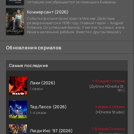
ситуацию они обращаются за помощью к бывшему
Коммерсант (2026)
События фильма происходят в Москве. Действие
разворачивается в 1996 году. Главный герой — Андрей
Рубанов. Он успешный банкир. У него есть семья: жена
Ирма и маленький ребёнок. Вместе с другом Мишей у
Обновления сериалов
Самые последние
1-5 серия 1 сезона
Лаки (2026)
(Дубляж HDrezka St.
1 сезон
18+)
Тед Лассо (2026)
1 серия 4 сезона
(HDrezka Studio)
1-4 сезон
1-8 серия 2 сезона
Люди Икс '97 (2026)