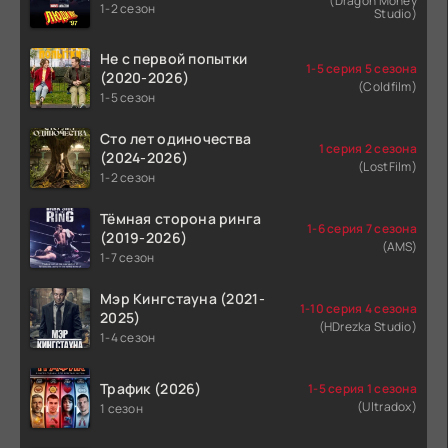
(Dragon Money
1-2 сезон
Studio)
Не с первой попытки
1-5 серия 5 сезона
(2020-2026)
(Coldfilm)
1-5 сезон
Сто лет одиночества
1 серия 2 сезона
(2024-2026)
(LostFilm)
1-2 сезон
Тёмная сторона ринга
1-6 серия 7 сезона
(2019-2026)
(AMS)
1-7 сезон
Мэр Кингстауна (2021-
1-10 серия 4 сезона
2025)
(HDrezka Studio)
1-4 сезон
Трафик (2026)
1-5 серия 1 сезона
(Ultradox)
1 сезон