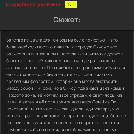
Возрастное ограничение:
18+
Сюжет:
Бегство из Сеула для Юн Бом не было прихотью — это
была необходимостью дышать. И городок Синсу с его
размеренным дыханием и неспешными ритмами должен
был стать для неё коконом, местом, где раны можно
зализать в тишине. Она прибыла по программе обмена, и
её отстранённость была не столько позой, сколько
последним форпостом, который она могла выстроить
между собой и миром. Но в Синсу, где знают цвет крыши
каждого дома, её молчаливое страдание светилось, как
маяк. А затем в её поле зрения ворвался Сон Чжэ Гю —
неистовый центр местных скандалов, «директор», чья
манера орать на улицах и говорить правду в лицо больше
напоминала хулигана с соседнего квартала. Под этой
грубой коркой она неожиданно обнаружила странную