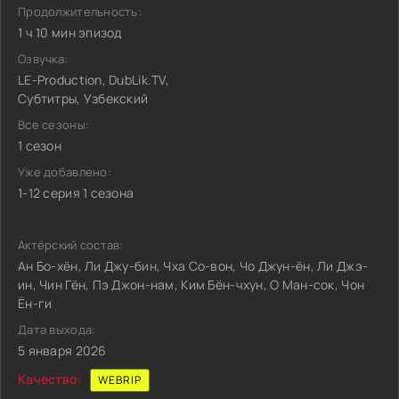
Продолжительность:
1 ч 10 мин эпизод
Озвучка:
LE-Production, DubLik.TV,
Субтитры, Узбекский
Все сезоны:
1 сезон
Уже добавлено:
1-12 серия 1 сезона
Актёрский состав:
Ан Бо-хён, Ли Джу-бин, Чха Со-вон, Чо Джун-ён, Ли Джэ-
ин, Чин Гён, Пэ Джон-нам, Ким Бён-чхун, О Ман-сок, Чон
Ён-ги
Дата выхода:
5 января 2026
Качество:
WEBRIP