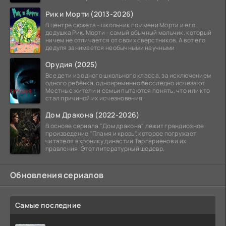
Рик и Морти (2013-2026)
В центре сюжета - школьник по имени Морти и его
дедушка Рик. Морти - самый обычный мальчик, который
ничем не отличается от своих сверстников. А вот его
дедуля занимается необычными научными
Орудия (2025)
Все дети из одного школьного класса, за исключением
одного ребёнка, одновременно бесследно исчезают.
Местные жители и семьи пытаются понять, что или кто
стал причиной их исчезновения.
Дом Дракона (2022-2026)
В основе сериала "Дом дракона" лежит грандиозное
произведение "Пламя и кровь", которое погружает
читателя в хронику династии Таргариенов и их
правления. Этот литературный шедевр,
Обновления сериалов
Самые последние