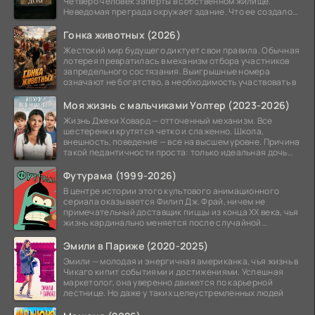
Четверо человек заперты в собственном жилище.
Неведомая преграда окружает здание. Что ее создало
—
Гонка животных (2026)
Жестокий мир будущего диктует свои правила. Обычная
лотерея превратилась в механизм отбора участников
запредельного состязания. Выигрышные номера
означают не богатство, а необходимость участвовать в
Моя жизнь с мальчиками Уолтер (2023-2026)
Жизнь Джеки Ховард — отточенный механизм. Все
шестеренки крутятся четко и слаженно. Школа,
внешность, поведение — все на высшем уровне. Причина
такой педантичности проста: только идеальная дочь
может
Футурама (1999-2026)
В центре истории этого культового анимационного
сериала оказывается Филип Дж. Фрай, ничем не
примечательный доставщик пиццы из конца XX века, чья
жизнь кардинально меняется после случайной
заморозки
Эмили в Париже (2020-2025)
Эмили — молодая и энергичная американка, чья жизнь в
Чикаго кипит событиями и достижениями. Успешная
маркетолог, она уверенно движется по карьерной
лестнице. Но даже у таких целеустремленных людей