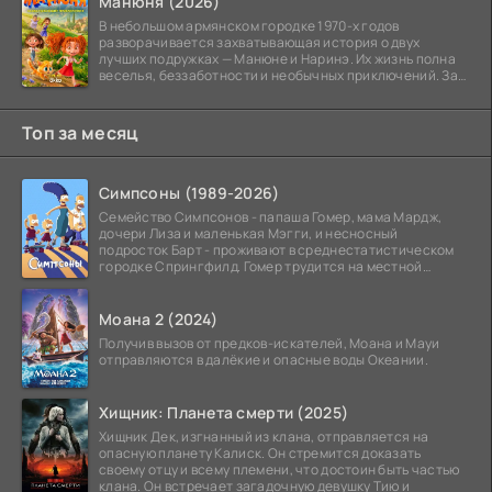
Манюня (2026)
В небольшом армянском городке 1970-х годов
разворачивается захватывающая история о двух
лучших подружках — Манюне и Наринэ. Их жизнь полна
веселья, беззаботности и необычных приключений. За
девочками
Топ за месяц
Симпсоны (1989-2026)
Семейство Симпсонов - папаша Гомер, мама Мардж,
дочери Лиза и маленькая Мэгги, и несносный
подросток Барт - проживают в среднестатистическом
городке Спрингфилд. Гомер трудится на местной
атомной
Моана 2 (2024)
Получив вызов от предков-искателей, Моана и Мауи
отправляются в далёкие и опасные воды Океании.
Хищник: Планета смерти (2025)
Хищник Дек, изгнанный из клана, отправляется на
опасную планету Калиск. Он стремится доказать
своему отцу и всему племени, что достоин быть частью
клана. Он встречает загадочную девушку Тию и