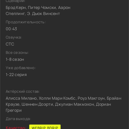
Сценарий:
Брэд Керн, Питер Чомски, Аарон
Спеллинг, Э. Дьюк Винсент
Продолжительность:
00:43
Озвучка:
СТС
Все сезоны:
1-8 сезон
Уже добавлено:
1-22 серия
Актёрский состав:
Алисса Милано, Холли Мари Комбс, Роуз Макгоун, Брайан
Краузе, Шеннен Доэрти, Джулиан Макмэхон, Дориан
Грегори
Дата выхода:
Качество:
WEBRIP, BDRIP