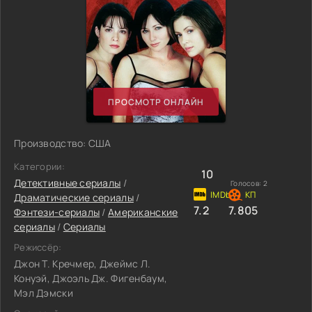
ПРОСМОТР ОНЛАЙН
Производство: США
Категории:
10
Детективные сериалы
/
Голосов:
2
Драматические сериалы
/
7.2
7.805
Фэнтези-сериалы
/
Американские
сериалы
/
Сериалы
Режиссёр:
Джон Т. Кречмер, Джеймс Л.
Конуэй, Джоэль Дж. Фигенбаум,
Мэл Дэмски