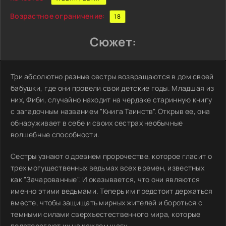
Возрастное ограничение:
18
Сюжет:
Три абсолютно разные сестры возвращаются в дом своей
бабушки, где они провели свои детские годы. Младшая из
них, Фиби, случайно находит на чердаке старинную книгу
с загадочным названием "Книга Таинств". Открыв ее, она
обнаруживает в себе и своих сестрах необычные
волшебные способности.
Сестры узнают о древнем пророчестве, которое гласит о
трех могущественных ведьмах всех времен, известных
как "Зачарованные". И оказывается, что они являются
именно этими ведьмами. Теперь им предстоит держаться
вместе, чтобы защищать мирных жителей и бороться с
темными силами сверхъестественного мира, которые
подстерегают их на каждом шагу.