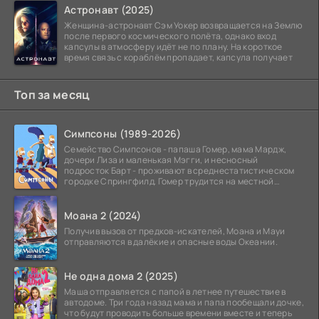
Астронавт (2025)
Женщина-астронавт Сэм Уокер возвращается на Землю
после первого космического полёта, однако вход
капсулы в атмосферу идёт не по плану. На короткое
время связь с кораблём пропадает, капсула получает
Топ за месяц
Симпсоны (1989-2026)
Семейство Симпсонов - папаша Гомер, мама Мардж,
дочери Лиза и маленькая Мэгги, и несносный
подросток Барт - проживают в среднестатистическом
городке Спрингфилд. Гомер трудится на местной
атомной
Моана 2 (2024)
Получив вызов от предков-искателей, Моана и Мауи
отправляются в далёкие и опасные воды Океании.
Не одна дома 2 (2025)
Маша отправляется с папой в летнее путешествие в
автодоме. Три года назад мама и папа пообещали дочке,
что будут проводить больше времени вместе и теперь