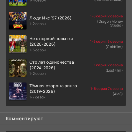
1-4 сезон
1-8 серия 2 сезона
Люди Икс '97 (2026)
(Dragon Money
1-2 сезон
Studio)
Не с первой попытки
1-5 серия 5 сезона
(2020-2026)
(Coldfilm)
1-5 сезон
Сто лет одиночества
1 серия 2 сезона
(2024-2026)
(LostFilm)
1-2 сезон
Тёмная сторона ринга
1-6 серия 7 сезона
(2019-2026)
(AMS)
1-7 сезон
Комментируют