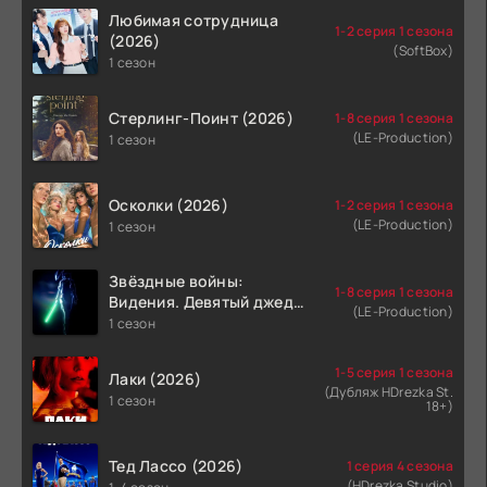
Любимая сотрудница
1-2 серия 1 сезона
(2026)
(SoftBox)
1 сезон
Стерлинг-Поинт (2026)
1-8 серия 1 сезона
(LE-Production)
1 сезон
Осколки (2026)
1-2 серия 1 сезона
(LE-Production)
1 сезон
Звёздные войны:
1-8 серия 1 сезона
Видения. Девятый джедай
(LE-Production)
(2026)
1 сезон
1-5 серия 1 сезона
Лаки (2026)
(Дубляж HDrezka St.
1 сезон
18+)
Тед Лассо (2026)
1 серия 4 сезона
(HDrezka Studio)