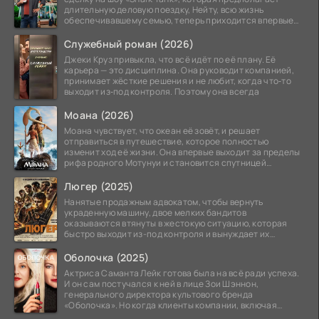
длительную деловую поездку, Нейту, всю жизнь
обеспечивавшему семью, теперь приходится впервые
стать
Служебный роман (2026)
Джеки Круз привыкла, что всё идёт по её плану. Её
карьера — это дисциплина. Она руководит компанией,
принимает жёсткие решения и не любит, когда что‑то
выходит из‑под контроля. Поэтому она всегда
Моана (2026)
Моана чувствует, что океан её зовёт, и решает
отправиться в путешествие, которое полностью
изменит ход её жизни. Она впервые выходит за пределы
рифа родного Мотунуи и становится спутницей
знаменитого
Люгер (2025)
Нанятые продажным адвокатом, чтобы вернуть
украденную машину, двое мелких бандитов
оказываются втянуты в жестокую ситуацию, которая
быстро выходит из-под контроля и вынуждает их
вступить в brutalное
Оболочка (2025)
Актриса Саманта Лейк готова была на всё ради успеха.
И он сам постучался к ней в лице Зои Шэннон,
генерального директора культового бренда
«Оболочка». Но когда клиенты компании, включая
восходящую