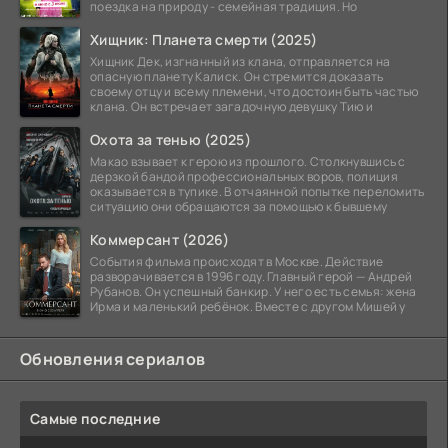
поездка на природу - семейная традиция. Но
Хищник: Планета смерти (2025)
Хищник Дек, изгнанный из клана, отправляется на
опасную планету Калиск. Он стремится доказать
своему отцу и всему племени, что достоин быть частью
клана. Он встречает загадочную девушку Тию и
Охота за тенью (2025)
Макао взывает к герою из прошлого. Столкнувшись с
дерзкой бандой профессиональных воров, полиция
оказывается в тупике. В отчаянной попытке переломить
ситуацию они обращаются за помощью к бывшему
Коммерсант (2026)
События фильма происходят в Москве. Действие
разворачивается в 1996 году. Главный герой — Андрей
Рубанов. Он успешный банкир. У него есть семья: жена
Ирма и маленький ребёнок. Вместе с другом Мишей у
Обновления сериалов
Самые последние