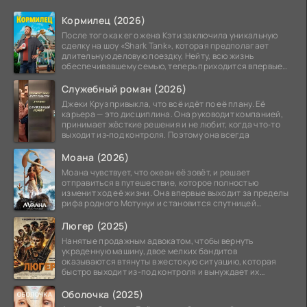
Кормилец (2026)
После того как его жена Кэти заключила уникальную
сделку на шоу «Shark Tank», которая предполагает
длительную деловую поездку, Нейту, всю жизнь
обеспечивавшему семью, теперь приходится впервые
стать
Служебный роман (2026)
Джеки Круз привыкла, что всё идёт по её плану. Её
карьера — это дисциплина. Она руководит компанией,
принимает жёсткие решения и не любит, когда что‑то
выходит из‑под контроля. Поэтому она всегда
Моана (2026)
Моана чувствует, что океан её зовёт, и решает
отправиться в путешествие, которое полностью
изменит ход её жизни. Она впервые выходит за пределы
рифа родного Мотунуи и становится спутницей
знаменитого
Люгер (2025)
Нанятые продажным адвокатом, чтобы вернуть
украденную машину, двое мелких бандитов
оказываются втянуты в жестокую ситуацию, которая
быстро выходит из-под контроля и вынуждает их
вступить в brutalное
Оболочка (2025)