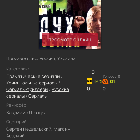
ПРОСМОТР ОНЛАЙН
Производство: Россия, Украина
Категории:
0
Драматические сериалы
/
Голосов:
0
Криминальные сериалы
/
0
0
Сериалы-триллеры
/
Русские
сериалы
/
Сериалы
Режиссёр:
Владимир Янощук
Сценарий:
Сергей Недзельский, Максим
Асадчий