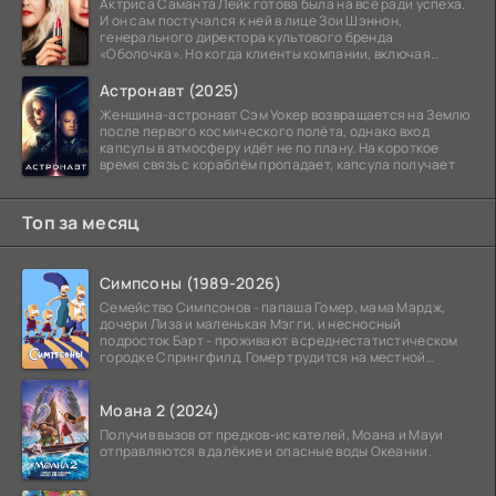
Актриса Саманта Лейк готова была на всё ради успеха.
И он сам постучался к ней в лице Зои Шэннон,
генерального директора культового бренда
«Оболочка». Но когда клиенты компании, включая
восходящую
Астронавт (2025)
Женщина-астронавт Сэм Уокер возвращается на Землю
после первого космического полёта, однако вход
капсулы в атмосферу идёт не по плану. На короткое
время связь с кораблём пропадает, капсула получает
Топ за месяц
Симпсоны (1989-2026)
Семейство Симпсонов - папаша Гомер, мама Мардж,
дочери Лиза и маленькая Мэгги, и несносный
подросток Барт - проживают в среднестатистическом
городке Спрингфилд. Гомер трудится на местной
атомной
Моана 2 (2024)
Получив вызов от предков-искателей, Моана и Мауи
отправляются в далёкие и опасные воды Океании.