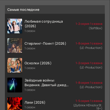
Самые последние
Любимая сотрудница
1-2 серия 1 сезона
(2026)
(SoftBox)
1 сезон
Стерлинг-Поинт (2026)
1-8 серия 1 сезона
(LE-Production)
1 сезон
Осколки (2026)
1-2 серия 1 сезона
(LE-Production)
1 сезон
Звёздные войны:
1-8 серия 1 сезона
Видения. Девятый джедай
(LE-Production)
(2026)
1 сезон
1-5 серия 1 сезона
Лаки (2026)
(Дубляж HDrezka St.
1 сезон
18+)