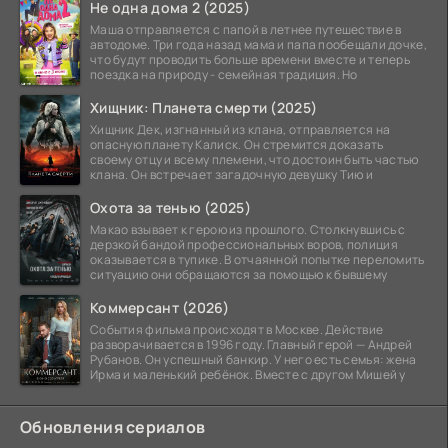
Не одна дома 2 (2025)
Маша отправляется с папой в летнее путешествие в
автодоме. Три года назад мама и папа пообещали дочке,
что будут проводить больше времени вместе и теперь
поездка на природу - семейная традиция. Но
Хищник: Планета смерти (2025)
Хищник Дек, изгнанный из клана, отправляется на
опасную планету Калиск. Он стремится доказать
своему отцу и всему племени, что достоин быть частью
клана. Он встречает загадочную девушку Тию и
Охота за тенью (2025)
Макао взывает к герою из прошлого. Столкнувшись с
дерзкой бандой профессиональных воров, полиция
оказывается в тупике. В отчаянной попытке переломить
ситуацию они обращаются за помощью к бывшему
Коммерсант (2026)
События фильма происходят в Москве. Действие
разворачивается в 1996 году. Главный герой — Андрей
Рубанов. Он успешный банкир. У него есть семья: жена
Ирма и маленький ребёнок. Вместе с другом Мишей у
Обновления сериалов