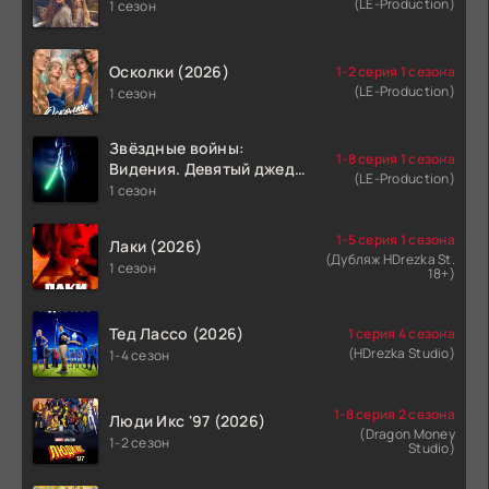
(LE-Production)
1 сезон
Осколки (2026)
1-2 серия 1 сезона
(LE-Production)
1 сезон
Звёздные войны:
1-8 серия 1 сезона
Видения. Девятый джедай
(LE-Production)
(2026)
1 сезон
1-5 серия 1 сезона
Лаки (2026)
(Дубляж HDrezka St.
1 сезон
18+)
Тед Лассо (2026)
1 серия 4 сезона
(HDrezka Studio)
1-4 сезон
1-8 серия 2 сезона
Люди Икс '97 (2026)
(Dragon Money
1-2 сезон
Studio)