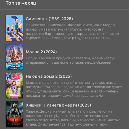
Топ за месяц
Симпсоны (1989-2026)
Семейство Симпсонов - папаша Гомер, мама Мардж,
дочери Лиза и маленькая Мэгги, и несносный
подросток Барт - проживают в среднестатистическом
городке Спрингфилд. Гомер трудится на местной
атомной
Моана 2 (2024)
Получив вызов от предков-искателей, Моана и Мауи
отправляются в далёкие и опасные воды Океании.
Не одна дома 2 (2025)
Маша отправляется с папой в летнее путешествие в
автодоме. Три года назад мама и папа пообещали дочке,
что будут проводить больше времени вместе и теперь
поездка на природу - семейная традиция. Но
Хищник: Планета смерти (2025)
Хищник Дек, изгнанный из клана, отправляется на
опасную планету Калиск. Он стремится доказать
своему отцу и всему племени, что достоин быть частью
клана. Он встречает загадочную девушку Тию и