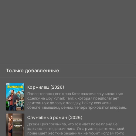
Только добавленные
Кормилец (2026)
После того как его жена Кэти заключила уникальную
сделку на шоу «Shark Tank», которая предполагает
длительную деловую поездку, Нейту, всю жизнь
обеспечивавшему семью, теперь приходится впервые
стать
Служебный роман (2026)
Джеки Круз привыкла, что всё идёт по её плану. Её
карьера — это дисциплина. Она руководит компанией,
принимает жёсткие решения и не любит, когда что‑то