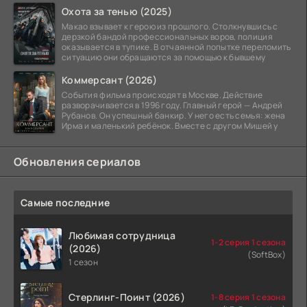
Охота за тенью (2025)
Макао взывает к герою из прошлого. Столкнувшись с
дерзкой бандой профессиональных воров, полиция
оказывается в тупике. В отчаянной попытке переломить
ситуацию они обращаются за помощью к бывшему
Коммерсант (2026)
События фильма происходят в Москве. Действие
разворачивается в 1996 году. Главный герой — Андрей
Рубанов. Он успешный банкир. У него есть семья: жена
Ирма и маленький ребёнок. Вместе с другом Мишей у
Обновления сериалов
Самые последние
Любимая сотрудница
1-2 серия 1 сезона
(2026)
(SoftBox)
1 сезон
Стерлинг-Поинт (2026)
1-8 серия 1 сезона