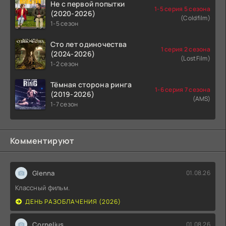
Не с первой попытки
1-5 серия 5 сезона
(2020-2026)
(Coldfilm)
1-5 сезон
Сто лет одиночества
1 серия 2 сезона
(2024-2026)
(LostFilm)
1-2 сезон
Тёмная сторона ринга
1-6 серия 7 сезона
(2019-2026)
(AMS)
1-7 сезон
Комментируют
Glenna
01.08.26
Классный фильм.
ДЕНЬ РАЗОБЛАЧЕНИЯ (2026)
Cornelius
01.08.26