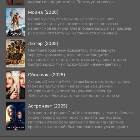
выходит из‑под контроля. Поэтому она всегда
Моана (2026)
Моана чувствует, что океан её зовёт, и решает
отправиться в путешествие, которое полностью
изменит ход её жизни. Она впервые выходит за пределы
рифа родного Мотунуи и становится спутницей
знаменитого
Люгер (2025)
Нанятые продажным адвокатом, чтобы вернуть
украденную машину, двое мелких бандитов
оказываются втянуты в жестокую ситуацию, которая
быстро выходит из-под контроля и вынуждает их
вступить в brutalное
Оболочка (2025)
Актриса Саманта Лейк готова была на всё ради успеха.
И он сам постучался к ней в лице Зои Шэннон,
генерального директора культового бренда
«Оболочка». Но когда клиенты компании, включая
восходящую
Астронавт (2025)
Женщина-астронавт Сэм Уокер возвращается на Землю
после первого космического полёта, однако вход
капсулы в атмосферу идёт не по плану. На короткое
время связь с кораблём пропадает, капсула получает