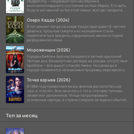
Редфеллоу — неудавшегося наследника
многомиллиардного состояния из Нью-Йорка. Его мать,
будучи изгнанной из богатой семьи, всегда говорила
ему, что их
Озеро Каддо (2024)
В тот момент когда на озере Каддо пропадает 8-летняя
девочка, прошлые смерти и исчезновения стали
переплетаться воедино, кардинально меняя историю
разрушенной семьи.
Мороженщик (2026)
Городок Бейлин-Бей наслаждается летней идиллией.
Теплые дни, беззаботная детвора на улицах, отсутствие
проблем — все дышит спокойствием. Но однажды в
городе появляется незнакомый продавец мороженого.
Точка взрыва (2026)
В 1986 году привычная жизнь финнов раскололась на
«до» и «после». Все началось с того, что преступники
захватили заложников. Улицы патрулировали
усиленные наряды, а страна следила за ходом событий,
Топ за месяц