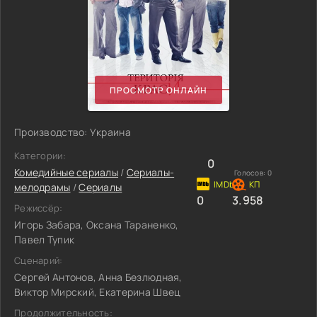
ПРОСМОТР ОНЛАЙН
Производство: Украина
Категории:
0
Комедийные сериалы
/
Сериалы-
Голосов:
0
мелодрамы
/
Сериалы
0
3.958
Режиссёр:
Игорь Забара, Оксана Тараненко,
Павел Тупик
Сценарий:
Сергей Антонов, Анна Безлюдная,
Виктор Мирский, Екатерина Швец
Продолжительность: