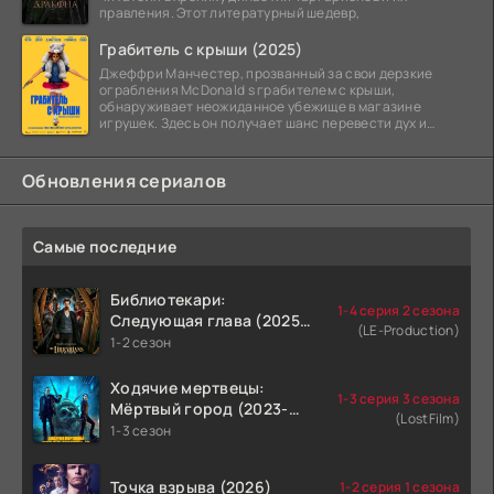
правления. Этот литературный шедевр,
Грабитель с крыши (2025)
Джеффри Манчестер, прозванный за свои дерзкие
ограбления McDonald s грабителем с крыши,
обнаруживает неожиданное убежище в магазине
игрушек. Здесь он получает шанс перевести дух и
залечь на дно. Но
Обновления сериалов
Самые последние
Библиотекари:
1-4 серия 2 сезона
Следующая глава (2025-
(LE-Production)
2026)
1-2 сезон
Ходячие мертвецы:
1-3 серия 3 сезона
Мёртвый город (2023-
(LostFilm)
2026)
1-3 сезон
Точка взрыва (2026)
1-2 серия 1 сезона