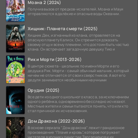
Моана 2 (2024)
Получив вызов от предков-искателей, Моана и Мауи
отправляются в далёкие и опасные воды Океании.
Хищник: Планета смерти (2025)
Хищник Дек, изгнанный из клана, отправляется на
опасную планету Калиск. Он стремится доказать
своему отцу и всему племени, что достоин быть частью
клана. Он встречает загадочную девушку Тию и
Рик и Морти (2013-2026)
В центре сюжета - школьник по имени Морти и его
дедушка Рик. Морти - самый обычный мальчик, который
ничем не отличается от своих сверстников. А вот его
дедуля занимается необычными научными
Орудия (2025)
Все дети из одного школьного класса, за исключением
одного ребёнка, одновременно бесследно исчезают.
Местные жители и семьи пытаются понять, что или кто
стал причиной их исчезновения.
Дом Дракона (2022-2026)
В основе сериала "Дом дракона" лежит грандиозное
произведение "Пламя и кровь", которое погружает
читателя в хронику династии Таргариенов и их