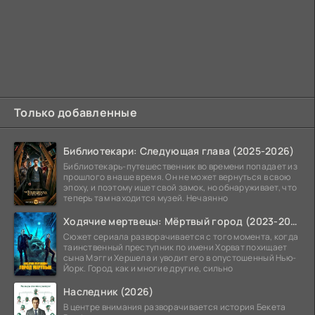
Только добавленные
Библиотекари: Следующая глава (2025-2026)
Библиотекарь-путешественник во времени попадает из
прошлого в наше время. Он не может вернуться в свою
эпоху, и поэтому ищет свой замок, но обнаруживает, что
теперь там находится музей. Нечаянно
Ходячие мертвецы: Мёртвый город (2023-2026)
Сюжет сериала разворачивается с того момента, когда
таинственный преступник по имени Хорват похищает
сына Мэгги Хершела и уводит его в опустошенный Нью-
Йорк. Город, как и многие другие, сильно
Наследник (2026)
В центре внимания разворачивается история Бекета