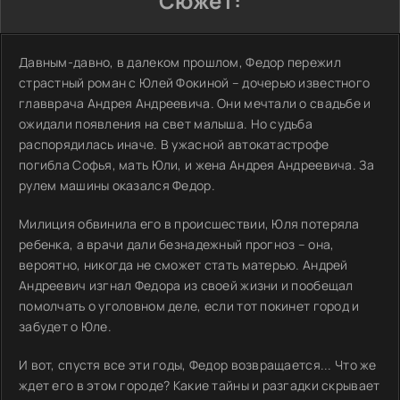
Сюжет:
Давным-давно, в далеком прошлом, Федор пережил
страстный роман с Юлей Фокиной – дочерью известного
главврача Андрея Андреевича. Они мечтали о свадьбе и
ожидали появления на свет малыша. Но судьба
распорядилась иначе. В ужасной автокатастрофе
погибла Софья, мать Юли, и жена Андрея Андреевича. За
рулем машины оказался Федор.
Милиция обвинила его в происшествии, Юля потеряла
ребенка, а врачи дали безнадежный прогноз – она,
вероятно, никогда не сможет стать матерью. Андрей
Андреевич изгнал Федора из своей жизни и пообещал
помолчать о уголовном деле, если тот покинет город и
забудет о Юле.
И вот, спустя все эти годы, Федор возвращается... Что же
ждет его в этом городе? Какие тайны и разгадки скрывает