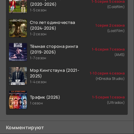
1-5 серия 5 сезона
(2020-2026)
(Coldfilm)
1-5 сезон
Сто лет одиночества
1 серия 2 сезона
(2024-2026)
(LostFilm)
1-2 сезон
Тёмная сторона ринга
1-6 серия 7 сезона
(2019-2026)
(AMS)
1-7 сезон
Мэр Кингстауна (2021-
1-10 серия 4 сезона
2025)
(HDrezka Studio)
1-4 сезон
Трафик (2026)
1-5 серия 1 сезона
(Ultradox)
1 сезон
Комментируют