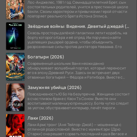
Лос-Анджелес, 1981 год. Семнадцатилетний Брет, сын
состоятельных родителей, учится в престижной школе
Бакли. Своим характером и привычками герой отчасти
повторяет реального Брета Истона Эллиса,
Звёздные войны: Видения. Девятый джедай (2026)
Сквозь просторы далёкой галактики летит корабль, на
борту которого Кара и её отряд. Им поручено найти
уцелевших рыцарей ордена, чтобы объединить
разрозненные силы против диктатора Наваама. Его
Богатыри (2026)
Современный школьник Ваня неожиданно
обнаруживает волшебный портал, который переносит
его в эпоху Древней Руси. Здесь он встречает двух
отважных богатырей — Фёдора и Ратибора. Вместе с
ними Ване
Замужняя убийца (2026)
Повседневность Ю Бо На безупречна. Женщина состоит
в счастливом браке с Квон Тэ Соном. Вместе они
воспитывают маленькую принцессу. Бо На чутко следит
за уютом, обустраивает интерьер, печёт пироги.
Лаки (2026)
Лаки Армстронг (Аня Тейлор-Джой) — мошенница с
отличной родословной. Вместе с мужем Кэри (Дрю
Старки) она решает сорвать последний куш в Вегасе и