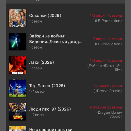
Осколки (2026)
1-2 серия 1 сезона
(LE-Production)
1 сезон
Звёздные войны:
1-8 серия 1 сезона
Видения. Девятый джедай
(LE-Production)
(2026)
1 сезон
1-5 серия 1 сезона
Лаки (2026)
(Дубляж HDrezka St.
1 сезон
18+)
Тед Лассо (2026)
1 серия 4 сезона
(HDrezka Studio)
1-4 сезон
1-8 серия 2 сезона
Люди Икс '97 (2026)
(Dragon Money
1-2 сезон
Studio)
Не с первой попытки