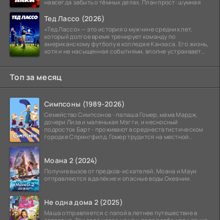
навсегда забыть о тёмных делах. План прост: шумная
Тед Лассо (2026)
«Тед Лассо» — это история о мужчине средних лет,
который долгое время тренирует команду по
американскому футболу в колледже Канзаса. Его жизнь,
хотя и не насыщенная событиями, вполне устраивает
его:
Топ за месяц
Симпсоны (1989-2026)
Семейство Симпсонов - папаша Гомер, мама Мардж,
дочери Лиза и маленькая Мэгги, и несносный
подросток Барт - проживают в среднестатистическом
городке Спрингфилд. Гомер трудится на местной
атомной
Моана 2 (2024)
Получив вызов от предков-искателей, Моана и Мауи
отправляются в далёкие и опасные воды Океании.
Не одна дома 2 (2025)
Маша отправляется с папой в летнее путешествие в