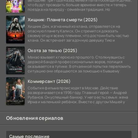
автодоме. Три года назад мама и папа пообещали дочке,
что будут проводить больше времени вместе и теперь
поездка на природу - семейная традиция. Но
Хищник: Планета смерти (2025)
Хищник Дек, изгнанный из клана, отправляется на
опасную планету Калиск. Он стремится доказать
своему отцу и всему племени, что достоин быть частью
клана. Он встречает загадочную девушку Тию и
Охота за тенью (2025)
Макао взывает к герою из прошлого. Столкнувшись с
дерзкой бандой профессиональных воров, полиция
оказывается в тупике. В отчаянной попытке переломить
ситуацию они обращаются за помощью к бывшему
Коммерсант (2026)
События фильма происходят в Москве. Действие
разворачивается в 1996 году. Главный герой — Андрей
Рубанов. Он успешный банкир. У него есть семья: жена
Ирма и маленький ребёнок. Вместе с другом Мишей у
Обновления сериалов
Самые последние