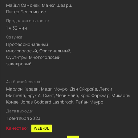
Майкл Самонек, Майкл Шварц,
Питер Лепениотис
Продолжительность:
1 ч 32 мин
Озвучка:
Профессиональный
многоголосый, Оригинальный,
Субтитры, Многоголосый
закадровый
Актёрский состав:
Марлон Казади, Мади Монро, Дэн Эйкройд, Лекси
Митчелл, Брук А. Смит, Чеви Чейз, Крис Фаркуар, Микаэль
Конде, Jonas Goddard Lashbrook, Райан Мауро
Дата выхода:
1 сентября 2023
Качество:
WEB-DL