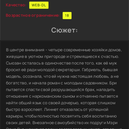
Качество:
WEB-DL
Возрастное ограничение:
18
Сюжет:
В центре внимания - четыре современные хозяйки домов,
живущие в уютном пригороде и стремящиеся к счастью.
Сьюзан осталась в одиночестве после того, как её муж
бросил её ради молодой секретарши. Габриель, бывшая
модель, осознала, что ей нужна настоящая любовь, а не
богатство, и начала роман с молодым садовником. Бри
пытается спасти свой разрушающийся брак, наладить
отношения с наркоманским сыном и отчаянно пытается
найти общий язык со своей дочерью, которая слишком
быстро взрослеет. Линнет отказалась от успешной
карьеры, чтобы полностью посвятить себя воспитанию
своих детей. Внезапное самоубийство их подруги Мэри