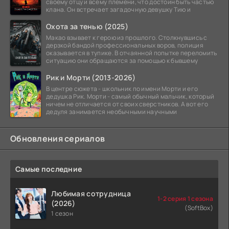
своему отцу и всему племени, что достоин быть частью
клана. Он встречает загадочную девушку Тию и
Охота за тенью (2025)
Макао взывает к герою из прошлого. Столкнувшись с
дерзкой бандой профессиональных воров, полиция
оказывается в тупике. В отчаянной попытке переломить
ситуацию они обращаются за помощью к бывшему
Рик и Морти (2013-2026)
В центре сюжета - школьник по имени Морти и его
дедушка Рик. Морти - самый обычный мальчик, который
ничем не отличается от своих сверстников. А вот его
дедуля занимается необычными научными
Обновления сериалов
Самые последние
Любимая сотрудница
1-2 серия 1 сезона
(2026)
(SoftBox)
1 сезон