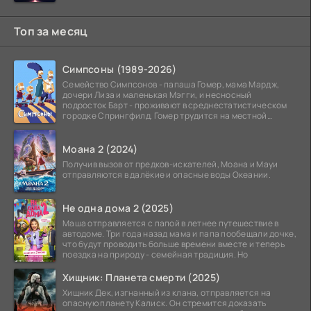
Топ за месяц
Симпсоны (1989-2026)
Семейство Симпсонов - папаша Гомер, мама Мардж,
дочери Лиза и маленькая Мэгги, и несносный
подросток Барт - проживают в среднестатистическом
городке Спрингфилд. Гомер трудится на местной
атомной
Моана 2 (2024)
Получив вызов от предков-искателей, Моана и Мауи
отправляются в далёкие и опасные воды Океании.
Не одна дома 2 (2025)
Маша отправляется с папой в летнее путешествие в
автодоме. Три года назад мама и папа пообещали дочке,
что будут проводить больше времени вместе и теперь
поездка на природу - семейная традиция. Но
Хищник: Планета смерти (2025)
Хищник Дек, изгнанный из клана, отправляется на
опасную планету Калиск. Он стремится доказать