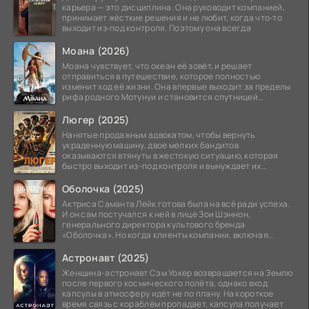
карьера — это дисциплина. Она руководит компанией,
принимает жёсткие решения и не любит, когда что‑то
выходит из‑под контроля. Поэтому она всегда
Моана (2026)
Моана чувствует, что океан её зовёт, и решает
отправиться в путешествие, которое полностью
изменит ход её жизни. Она впервые выходит за пределы
рифа родного Мотунуи и становится спутницей
знаменитого
Люгер (2025)
Нанятые продажным адвокатом, чтобы вернуть
украденную машину, двое мелких бандитов
оказываются втянуты в жестокую ситуацию, которая
быстро выходит из-под контроля и вынуждает их
вступить в brutalное
Оболочка (2025)
Актриса Саманта Лейк готова была на всё ради успеха.
И он сам постучался к ней в лице Зои Шэннон,
генерального директора культового бренда
«Оболочка». Но когда клиенты компании, включая
восходящую
Астронавт (2025)
Женщина-астронавт Сэм Уокер возвращается на Землю
после первого космического полёта, однако вход
капсулы в атмосферу идёт не по плану. На короткое
время связь с кораблём пропадает, капсула получает