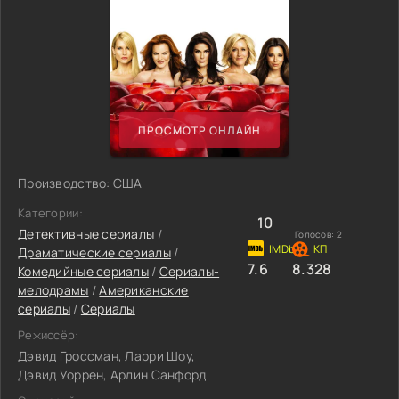
ПРОСМОТР ОНЛАЙН
Производство: США
Категории:
10
Детективные сериалы
/
Голосов:
2
Драматические сериалы
/
7.6
8.328
Комедийные сериалы
/
Сериалы-
мелодрамы
/
Американские
сериалы
/
Сериалы
Режиссёр:
Дэвид Гроссман, Ларри Шоу,
Дэвид Уоррен, Арлин Санфорд