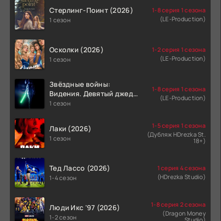
Стерлинг-Поинт (2026)
1-8 серия 1 сезона
(LE-Production)
1 сезон
Осколки (2026)
1-2 серия 1 сезона
(LE-Production)
1 сезон
Звёздные войны:
1-8 серия 1 сезона
Видения. Девятый джедай
(LE-Production)
(2026)
1 сезон
1-5 серия 1 сезона
Лаки (2026)
(Дубляж HDrezka St.
1 сезон
18+)
Тед Лассо (2026)
1 серия 4 сезона
(HDrezka Studio)
1-4 сезон
1-8 серия 2 сезона
Люди Икс '97 (2026)
(Dragon Money
1-2 сезон
Studio)