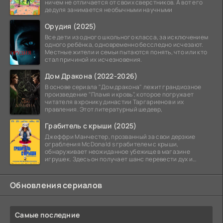
ничем не отличается от своих сверстников. А вот его
дедуля занимается необычными научными
Орудия (2025)
Все дети из одного школьного класса, за исключением
одного ребёнка, одновременно бесследно исчезают.
Местные жители и семьи пытаются понять, что или кто
стал причиной их исчезновения.
Дом Дракона (2022-2026)
В основе сериала "Дом дракона" лежит грандиозное
произведение "Пламя и кровь", которое погружает
читателя в хронику династии Таргариенов и их
правления. Этот литературный шедевр,
Грабитель с крыши (2025)
Джеффри Манчестер, прозванный за свои дерзкие
ограбления McDonald s грабителем с крыши,
обнаруживает неожиданное убежище в магазине
игрушек. Здесь он получает шанс перевести дух и
залечь на дно. Но
Обновления сериалов
Самые последние