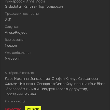
Гуннарссон, Anna Vigdís
Gísladóttir, Кьяртан Тор Тордарсон
Продолжительность:
3:31
Озвучка:
ViruseProject
Все сезоны:
1 сезон
Уже добавлено:
1-4 серия
Актёрский состав:
Лара Йоханна Йонсдоттир, Стефан Халлур Стефанссон,
Хильмир Йенссон, Сигюрдюр Сигюрйоунссон, Þuríður Blær
Jóhannsdóttir, Лилья Гвюдрун Торвальдсдоуттир,
Торстейнн Бахман
Дата выхода:
Качество:
WEBRIP