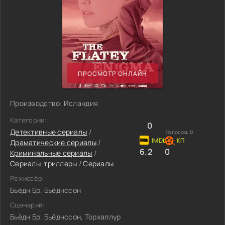
ПРОСМОТР ОНЛАЙН
Производство: Исландия
Категории:
0
Детективные сериалы
/
Голосов:
0
Драматические сериалы
/
6.2
0
Криминальные сериалы
/
Сериалы-триллеры
/
Сериалы
Режиссёр:
Бьёдн Бр. Бьёднссон
Сценарий:
Бьёдн Бр. Бьёднссон, Торхаллур