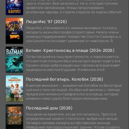
«до» и «после». Все началось с того, что преступники
захватили заложников. Улицы патрулировали
усиленные наряды, а страна следила за ходом событий,
Люди Икс '97 (2026)
Люди Икс сталкиваются с новыми вызовами, пытаясь
наладить жизнь без профессора Ксавье. Не все члены
команды поддерживают лидерство Скотта Саммерса, и
сам Циклоп испытывает давление от новой роли. В
Бэтмен: Крестоносец в плаще (2024-2026)
Готэм погружён в тьму преступности, и порой кажется,
что местная полиция бессильна против растущего зла.
Однако среди добросердечных горожан всё ещё живет
надежда на светлое будущее. И именно в этой
Последний богатырь. Колобок (2026)
В центре внимания — знаменитый Колобок из Белогорья,
чьё имя стало легендой. Из обычной выпечки с тайным
предназначением он превратился в хитреца, который
изменил свою судьбу благодаря неожиданному
Последний дом (2026)
Они даже не заметили, когда это началось. Просто в
определенный момент стало ясно: выбраться нельзя.
Четверо человек заперты в собственном жилище.
Неведомая преграда окружает здание. Что ее создало