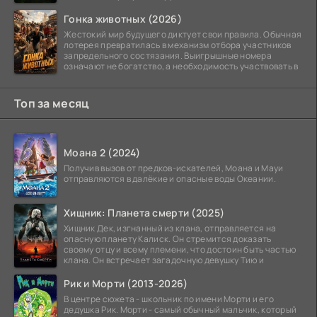
—
Гонка животных (2026)
Жестокий мир будущего диктует свои правила. Обычная
лотерея превратилась в механизм отбора участников
запредельного состязания. Выигрышные номера
означают не богатство, а необходимость участвовать в
Топ за месяц
Моана 2 (2024)
Получив вызов от предков-искателей, Моана и Мауи
отправляются в далёкие и опасные воды Океании.
Хищник: Планета смерти (2025)
Хищник Дек, изгнанный из клана, отправляется на
опасную планету Калиск. Он стремится доказать
своему отцу и всему племени, что достоин быть частью
клана. Он встречает загадочную девушку Тию и
Рик и Морти (2013-2026)
В центре сюжета - школьник по имени Морти и его
дедушка Рик. Морти - самый обычный мальчик, который