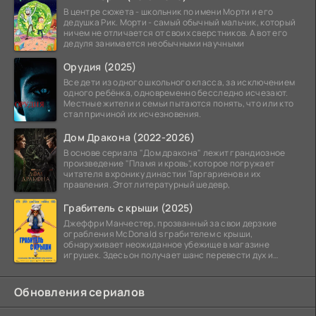
В центре сюжета - школьник по имени Морти и его
дедушка Рик. Морти - самый обычный мальчик, который
ничем не отличается от своих сверстников. А вот его
дедуля занимается необычными научными
Орудия (2025)
Все дети из одного школьного класса, за исключением
одного ребёнка, одновременно бесследно исчезают.
Местные жители и семьи пытаются понять, что или кто
стал причиной их исчезновения.
Дом Дракона (2022-2026)
В основе сериала "Дом дракона" лежит грандиозное
произведение "Пламя и кровь", которое погружает
читателя в хронику династии Таргариенов и их
правления. Этот литературный шедевр,
Грабитель с крыши (2025)
Джеффри Манчестер, прозванный за свои дерзкие
ограбления McDonald s грабителем с крыши,
обнаруживает неожиданное убежище в магазине
игрушек. Здесь он получает шанс перевести дух и
залечь на дно. Но
Обновления сериалов