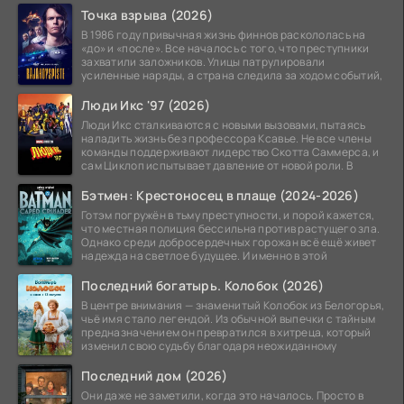
Точка взрыва (2026)
В 1986 году привычная жизнь финнов раскололась на
«до» и «после». Все началось с того, что преступники
захватили заложников. Улицы патрулировали
усиленные наряды, а страна следила за ходом событий,
Люди Икс '97 (2026)
Люди Икс сталкиваются с новыми вызовами, пытаясь
наладить жизнь без профессора Ксавье. Не все члены
команды поддерживают лидерство Скотта Саммерса, и
сам Циклоп испытывает давление от новой роли. В
Бэтмен: Крестоносец в плаще (2024-2026)
Готэм погружён в тьму преступности, и порой кажется,
что местная полиция бессильна против растущего зла.
Однако среди добросердечных горожан всё ещё живет
надежда на светлое будущее. И именно в этой
Последний богатырь. Колобок (2026)
В центре внимания — знаменитый Колобок из Белогорья,
чьё имя стало легендой. Из обычной выпечки с тайным
предназначением он превратился в хитреца, который
изменил свою судьбу благодаря неожиданному
Последний дом (2026)
Они даже не заметили, когда это началось. Просто в