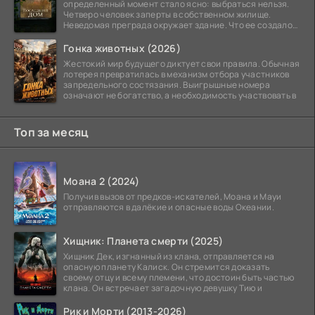
определенный момент стало ясно: выбраться нельзя.
Четверо человек заперты в собственном жилище.
Неведомая преграда окружает здание. Что ее создало
—
Гонка животных (2026)
Жестокий мир будущего диктует свои правила. Обычная
лотерея превратилась в механизм отбора участников
запредельного состязания. Выигрышные номера
означают не богатство, а необходимость участвовать в
Топ за месяц
Моана 2 (2024)
Получив вызов от предков-искателей, Моана и Мауи
отправляются в далёкие и опасные воды Океании.
Хищник: Планета смерти (2025)
Хищник Дек, изгнанный из клана, отправляется на
опасную планету Калиск. Он стремится доказать
своему отцу и всему племени, что достоин быть частью
клана. Он встречает загадочную девушку Тию и
Рик и Морти (2013-2026)