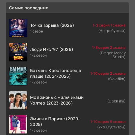
Самые последние
Точка взрыва (2026)
1-2 серия 1 сезона
(Не требуется)
1 сезон
1-8 серия 2 сезона
Люди Икс '97 (2026)
(Dragon Money
1-2 сезон
Studio)
Бэтмен: Крестоносец в
1-10 серия 2 сезона
плаще (2024-2026)
(Coldfilm)
1-2 сезон
Моя жизнь с мальчиками
(ColdFilm)
Уолтер (2023-2026)
Эмили в Париже (2020-
1-10 серия 5 сезона
2025)
(Укр. Субтитры)
1-5 сезон