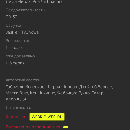
Джон Мирик, Рон Де Бласио
Продолжительность:
00:30
Озвучка:
Jaskier, TVShows
Все сезоны:
1-2 сезон
Уже добавлено:
1-6 серия
Актёрский состав:
Габриэль Иглесиас, Шерри Шеперд, Джейкоб Варгас,
Мэгги Геха, Кри Чикчино, Фабрицио Гуидо, Такер
Албрицци
Дата выхода:
Качество:
WEBRIP, WEB-DL
Возрастное ограничение: