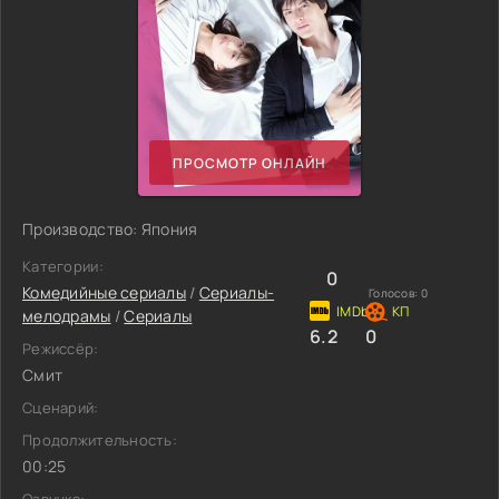
ПРОСМОТР ОНЛАЙН
Производство: Япония
Категории:
0
Комедийные сериалы
/
Сериалы-
Голосов:
0
мелодрамы
/
Сериалы
6.2
0
Режиссёр:
Смит
Сценарий:
Продолжительность:
00:25