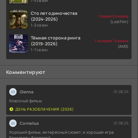
1-5 сезон
Сто лет одиночества
1 серия 2 сезона
(2024-2026)
(LostFilm)
1-2 сезон
Тёмная сторона ринга
1-6 серия 7 сезона
(2019-2026)
(AMS)
1-7 сезон
Комментируют
Glenna
01.08.26
Классный фильм.
ДЕНЬ РАЗОБЛАЧЕНИЯ (2026)
Cornelius
01.08.26
Хороший фильм, интересный сюжет, и хорошая игра
Елизаветы Боярской .