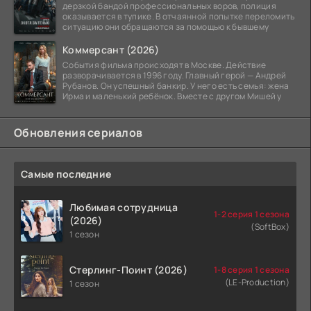
дерзкой бандой профессиональных воров, полиция
оказывается в тупике. В отчаянной попытке переломить
ситуацию они обращаются за помощью к бывшему
Коммерсант (2026)
События фильма происходят в Москве. Действие
разворачивается в 1996 году. Главный герой — Андрей
Рубанов. Он успешный банкир. У него есть семья: жена
Ирма и маленький ребёнок. Вместе с другом Мишей у
Обновления сериалов
Самые последние
Любимая сотрудница
1-2 серия 1 сезона
(2026)
(SoftBox)
1 сезон
Стерлинг-Поинт (2026)
1-8 серия 1 сезона
(LE-Production)
1 сезон