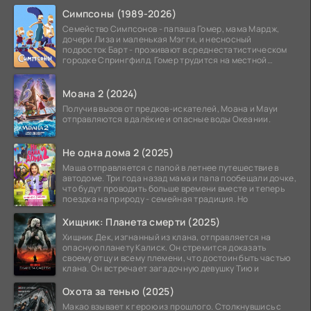
Симпсоны (1989-2026)
Семейство Симпсонов - папаша Гомер, мама Мардж,
дочери Лиза и маленькая Мэгги, и несносный
подросток Барт - проживают в среднестатистическом
городке Спрингфилд. Гомер трудится на местной
атомной
Моана 2 (2024)
Получив вызов от предков-искателей, Моана и Мауи
отправляются в далёкие и опасные воды Океании.
Не одна дома 2 (2025)
Маша отправляется с папой в летнее путешествие в
автодоме. Три года назад мама и папа пообещали дочке,
что будут проводить больше времени вместе и теперь
поездка на природу - семейная традиция. Но
Хищник: Планета смерти (2025)
Хищник Дек, изгнанный из клана, отправляется на
опасную планету Калиск. Он стремится доказать
своему отцу и всему племени, что достоин быть частью
клана. Он встречает загадочную девушку Тию и
Охота за тенью (2025)
Макао взывает к герою из прошлого. Столкнувшись с