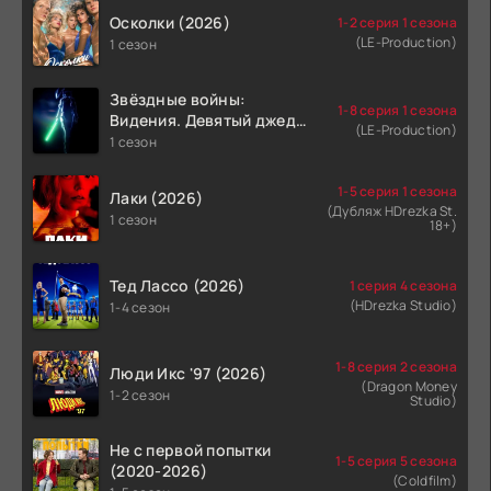
Осколки (2026)
1-2 серия 1 сезона
(LE-Production)
1 сезон
Звёздные войны:
1-8 серия 1 сезона
Видения. Девятый джедай
(LE-Production)
(2026)
1 сезон
1-5 серия 1 сезона
Лаки (2026)
(Дубляж HDrezka St.
1 сезон
18+)
Тед Лассо (2026)
1 серия 4 сезона
(HDrezka Studio)
1-4 сезон
1-8 серия 2 сезона
Люди Икс '97 (2026)
(Dragon Money
1-2 сезон
Studio)
Не с первой попытки
1-5 серия 5 сезона
(2020-2026)
(Coldfilm)