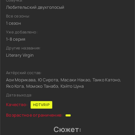
Озвучка:
Любительский двухголосый
Все сезоны:
1 сезон
Уже добавлено:
1-8 серия
Другие названия:
Literary Virgin
Актёрский состав:
Аои Морикава, Ю Сирота, Масаки Накао, Таико Катоно,
Яко Кога, Момоко Танабэ, Кэйто Цуна
Дата выхода:
Качество:
HDTVRIP
Возрастное ограничение:
Сюжет: