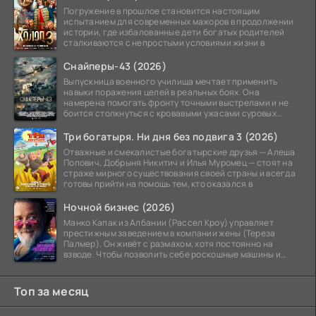
Погружение в прошлое становится настоящим
испытанием для современных мажоров в продолжении
истории, где избалованные дети богатых родителей
сталкиваются с непростыми условиями жизни в
Снайперы-43 (2026)
Выпускница военного училища мечтает применить
навыки поражения целей в реальных боях. Она
намерена помогать фронту точными выстрелами и не
боится столкнуться с кровавыми ужасами суровых
сражений.
Три богатыря. Ни дня без подвига 3 (2026)
Отважные и смекалистые богатырские друзья — Алеша
Попович, Добрыня Никитич и Илья Муромец — стоят на
страже мирного существования своей страны и всегда
готовы прийти на помощь тем, кто оказался в
Ночной бизнес (2026)
Манко Капак из Албании (Рассел Кроу) управляет
престижным заведением в компании жены (Тереза
Палмер). Он живёт с размахом, хотя постоянно на
взводе. Чтобы позволить себе роскошные машины и
жильё в
Топ за месяц