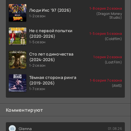
1-8 серия 2 сезона
Люди Икс '97 (2026)
(Dragon Money
1-2 сезон
Studio)
Не с первой попытки
1-5 серия 5 сезона
(2020-2026)
(Coldfilm)
1-5 сезон
Сто лет одиночества
1 серия 2 сезона
(2024-2026)
(LostFilm)
1-2 сезон
Тёмная сторона ринга
1-6 серия 7 сезона
(2019-2026)
(AMS)
1-7 сезон
Комментируют
Glenna
01.08.26