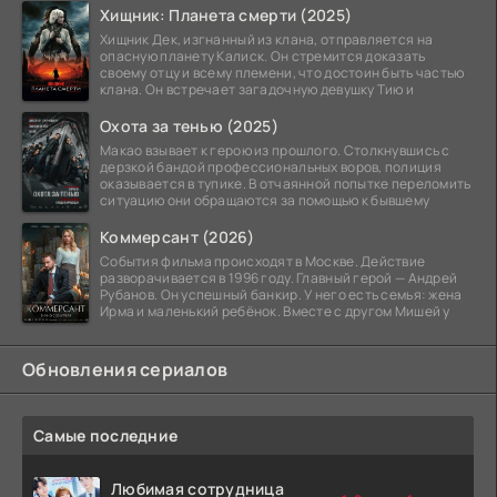
Хищник: Планета смерти (2025)
Хищник Дек, изгнанный из клана, отправляется на
опасную планету Калиск. Он стремится доказать
своему отцу и всему племени, что достоин быть частью
клана. Он встречает загадочную девушку Тию и
Охота за тенью (2025)
Макао взывает к герою из прошлого. Столкнувшись с
дерзкой бандой профессиональных воров, полиция
оказывается в тупике. В отчаянной попытке переломить
ситуацию они обращаются за помощью к бывшему
Коммерсант (2026)
События фильма происходят в Москве. Действие
разворачивается в 1996 году. Главный герой — Андрей
Рубанов. Он успешный банкир. У него есть семья: жена
Ирма и маленький ребёнок. Вместе с другом Мишей у
Обновления сериалов
Самые последние
Любимая сотрудница