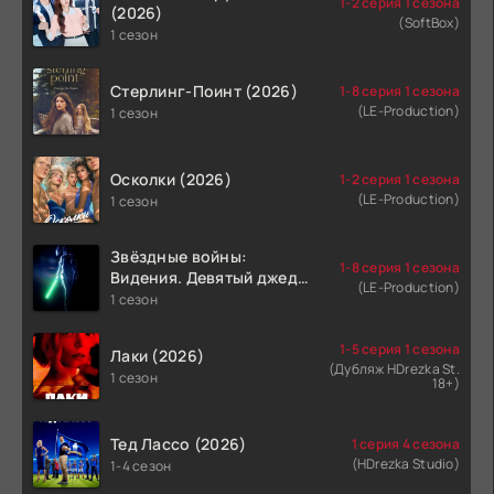
1-2 серия 1 сезона
(2026)
(SoftBox)
1 сезон
Стерлинг-Поинт (2026)
1-8 серия 1 сезона
(LE-Production)
1 сезон
Осколки (2026)
1-2 серия 1 сезона
(LE-Production)
1 сезон
Звёздные войны:
1-8 серия 1 сезона
Видения. Девятый джедай
(LE-Production)
(2026)
1 сезон
1-5 серия 1 сезона
Лаки (2026)
(Дубляж HDrezka St.
1 сезон
18+)
Тед Лассо (2026)
1 серия 4 сезона
(HDrezka Studio)
1-4 сезон