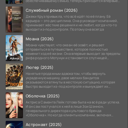
обеспечивавшему семью, теперь приходится впервые
стать
Служебный роман (2026)
Джеки Круз привыкла, что всё идёт по её плану. Её
карьера — это дисциплина. Она руководит компанией,
принимает жёсткие решения и не любит, когда что‑то
выходит из‑под контроля. Поэтому она всегда
Моана (2026)
Моана чувствует, что океан её зовёт, и решает
отправиться в путешествие, которое полностью
изменит ход её жизни. Она впервые выходит за пределы
рифа родного Мотунуи и становится спутницей
знаменитого
Люгер (2025)
Нанятые продажным адвокатом, чтобы вернуть
украденную машину, двое мелких бандитов
оказываются втянуты в жестокую ситуацию, которая
быстро выходит из-под контроля и вынуждает их
вступить в brutalное
Оболочка (2025)
Актриса Саманта Лейк готова была на всё ради успеха.
И он сам постучался к ней в лице Зои Шэннон,
генерального директора культового бренда
«Оболочка». Но когда клиенты компании, включая
восходящую
Астронавт (2025)