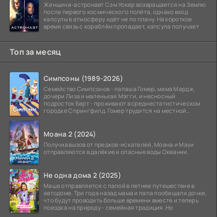
Женщина-астронавт Сэм Уокер возвращается на Землю
после первого космического полёта, однако вход
капсулы в атмосферу идёт не по плану. На короткое
время связь с кораблём пропадает, капсула получает
Топ за месяц
Симпсоны (1989-2026)
Семейство Симпсонов - папаша Гомер, мама Мардж,
дочери Лиза и маленькая Мэгги, и несносный
подросток Барт - проживают в среднестатистическом
городке Спрингфилд. Гомер трудится на местной
атомной
Моана 2 (2024)
Получив вызов от предков-искателей, Моана и Мауи
отправляются в далёкие и опасные воды Океании.
Не одна дома 2 (2025)
Маша отправляется с папой в летнее путешествие в
автодоме. Три года назад мама и папа пообещали дочке,
что будут проводить больше времени вместе и теперь
поездка на природу - семейная традиция. Но