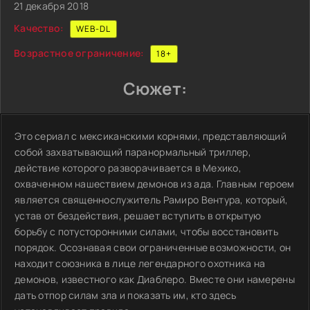
21 декабря 2018
Качество:
WEB-DL
Возрастное ограничение:
18+
Сюжет:
Это сериал с мексиканскими корнями, представляющий
собой захватывающий паранормальный триллер,
действие которого разворачивается в Мехико,
охваченном нашествием демонов из ада. Главным героем
является священнослужитель Рамиро Вентура, который,
устав от бездействия, решает вступить в открытую
борьбу с потусторонними силами, чтобы восстановить
порядок. Осознавая свои ограниченные возможности, он
находит союзника в лице легендарного охотника на
демонов, известного как Диаблеро. Вместе они намерены
дать отпор силам зла и показать им, кто здесь