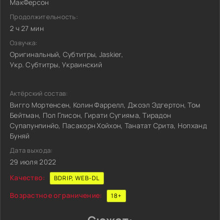
МакФерсон
Продолжительность:
2 ч 27 мин
Озвучка:
Оригинальный, Субтитры, Jaskier,
Укр. Субтитры, Украинский
Актёрский состав:
Вигго Мортенсен, Колин Фаррелл, Джоэл Эдгертон, Том
Бейтман, Пол Глисон, Гирати Сугияма, Тирадон
Супапунпинйо, Пасакорн Хойхон, Танатат Срита, Нопханд
Буняй
Дата выхода:
29 июля 2022
Качество:
BDRIP, WEB-DL
Возрастное ограничение:
18+