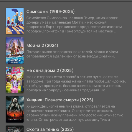
Симпсоны (1989-2026)
Семейство Симпсонов - папаша Гомер, мама Мардж,
дочери Лиза и маленькая Мэгги, и несносный
подросток Барт - проживают в среднестатистическом
городке Спрингфилд. Гомер трудится на местной
атомной
Моана 2 (2024)
Получив вызов от предков-искателей, Моана и Мауи
отправляются в далёкие и опасные воды Океании.
Не одна дома 2 (2025)
Маша отправляется с папой в летнее путешествие в
автодоме. Три года назад мама и папа пообещали дочке,
что будут проводить больше времени вместе и теперь
поездка на природу - семейная традиция. Но
Хищник: Планета смерти (2025)
Хищник Дек, изгнанный из клана, отправляется на
опасную планету Калиск. Он стремится доказать
своему отцу и всему племени, что достоин быть частью
клана. Он встречает загадочную девушку Тию и
Охота за тенью (2025)