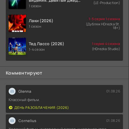
Видения. Девятый джедай
(LE-Production)
(2026)
1 сезон
1-5 серия 1 сезона
Лаки (2026)
(Дубляж HDrezka St.
1 сезон
18+)
Тед Лассо (2026)
1 серия 4 сезона
(HDrezka Studio)
1-4 сезон
Комментируют
Glenna
01.08.26
Классный фильм.
ДЕНЬ РАЗОБЛАЧЕНИЯ (2026)
Cornelius
01.08.26
Хороший фильм, интересный сюжет, и хорошая игра