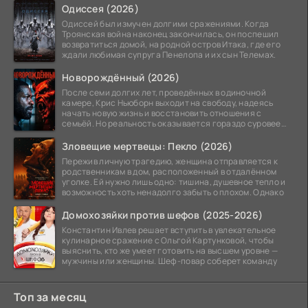
Одиссея (2026)
Одиссей был измучен долгими сражениями. Когда
Троянская война наконец закончилась, он поспешил
возвратиться домой, на родной остров Итака, где его
ждали любимая супруга Пенелопа и их сын Телемах.
Новорождённый (2026)
После семи долгих лет, проведённых в одиночной
камере, Крис Ньюборн выходит на свободу, надеясь
начать новую жизнь и восстановить отношения с
семьёй. Но реальность оказывается гораздо суровее
его
Зловещие мертвецы: Пекло (2026)
Пережив личную трагедию, женщина отправляется к
родственникам в дом, расположенный в отдалённом
уголке. Ей нужно лишь одно: тишина, душевное тепло и
возможность хоть ненадолго забыть о плохом. Однако
Домохозяйки против шефов (2025-2026)
Константин Ивлев решает вступить в увлекательное
кулинарное сражение с Ольгой Картунковой, чтобы
выяснить, кто же умеет готовить на высшем уровне —
мужчины или женщины. Шеф-повар соберет команду
Топ за месяц