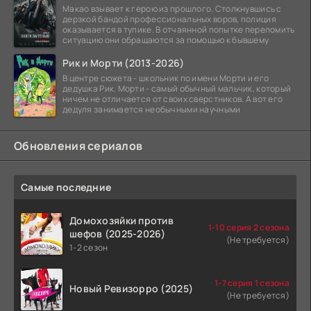
Макао взывает к герою из прошлого. Столкнувшись с
дерзкой бандой профессиональных воров, полиция
оказывается в тупике. В отчаянной попытке переломить
ситуацию они обращаются за помощью к бывшему
Рик и Морти (2013-2026)
В центре сюжета - школьник по имени Морти и его
дедушка Рик. Морти - самый обычный мальчик, который
ничем не отличается от своих сверстников. А вот его
дедуля занимается необычными научными
Обновления сериалов
Самые последние
Домохозяйки против
1-10 серия 2 сезона
шефов (2025-2026)
(Не требуется)
1-2 сезон
1-7 серия 1 сезона
Новый Ревизорро (2025)
(Не требуется)