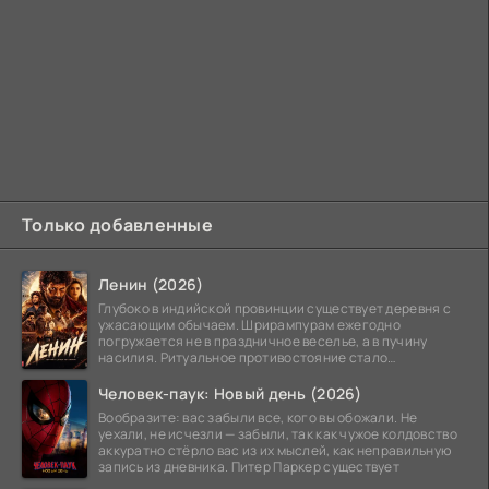
Только добавленные
Ленин (2026)
Глубоко в индийской провинции существует деревня с
ужасающим обычаем. Шрирампурам ежегодно
погружается не в праздничное веселье, а в пучину
насилия. Ритуальное противостояние стало
обязательной
Человек-паук: Новый день (2026)
Вообразите: вас забыли все, кого вы обожали. Не
уехали, не исчезли — забыли, так как чужое колдовство
аккуратно стёрло вас из их мыслей, как неправильную
запись из дневника. Питер Паркер существует