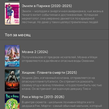
заморозки
Эмили в Париже (2020-2025)
Эмили — молодая и энергичная американка, чья жизнь в
Чикаго кипит событиями и достижениями. Успешная
маркетолог, она уверенно движется по карьерной
лестнице. Но даже у таких целеустремленных людей
Топ за месяц
Моана 2 (2024)
Получив вызов от предков-искателей, Моана и Мауи
отправляются в далёкие и опасные воды Океании.
Хищник: Планета смерти (2025)
Хищник Дек, изгнанный из клана, отправляется на
опасную планету Калиск. Он стремится доказать
своему отцу и всему племени, что достоин быть частью
клана. Он встречает загадочную девушку Тию и
Рик и Морти (2013-2026)
В центре сюжета - школьник по имени Морти и его
дедушка Рик. Морти - самый обычный мальчик, который