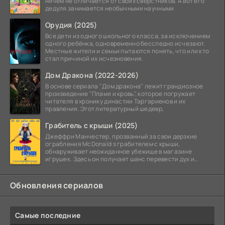
ничем не отличается от своих сверстников. А вот его
дедуля занимается необычными научными
Орудия (2025)
Все дети из одного школьного класса, за исключением
одного ребёнка, одновременно бесследно исчезают.
Местные жители и семьи пытаются понять, что или кто
стал причиной их исчезновения.
Дом Дракона (2022-2026)
В основе сериала "Дом дракона" лежит грандиозное
произведение "Пламя и кровь", которое погружает
читателя в хронику династии Таргариенов и их
правления. Этот литературный шедевр,
Грабитель с крыши (2025)
Джеффри Манчестер, прозванный за свои дерзкие
ограбления McDonald s грабителем с крыши,
обнаруживает неожиданное убежище в магазине
игрушек. Здесь он получает шанс перевести дух и
залечь на дно. Но
Обновления сериалов
Самые последние