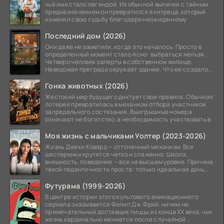
чьё имя стало легендой. Из обычной выпечки с тайным
предназначением он превратился в хитреца, который
изменил свою судьбу благодаря неожиданному
Последний дом (2026)
Они даже не заметили, когда это началось. Просто в
определенный момент стало ясно: выбраться нельзя.
Четверо человек заперты в собственном жилище.
Неведомая преграда окружает здание. Что ее создало
—
Гонка животных (2026)
Жестокий мир будущего диктует свои правила. Обычная
лотерея превратилась в механизм отбора участников
запредельного состязания. Выигрышные номера
означают не богатство, а необходимость участвовать в
Моя жизнь с мальчиками Уолтер (2023-2026)
Жизнь Джеки Ховард — отточенный механизм. Все
шестеренки крутятся четко и слаженно. Школа,
внешность, поведение — все на высшем уровне. Причина
такой педантичности проста: только идеальная дочь
может
Футурама (1999-2026)
В центре истории этого культового анимационного
сериала оказывается Филип Дж. Фрай, ничем не
примечательный доставщик пиццы из конца XX века, чья
жизнь кардинально меняется после случайной