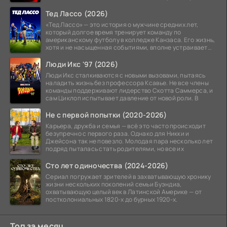
Тед Лассо (2026)
«Тед Лассо» — это история о мужчине средних лет,
который долгое время тренирует команду по
американскому футболу в колледже Канзаса. Его жизнь,
хотя и не насыщенная событиями, вполне устраивает
его:
Люди Икс '97 (2026)
Люди Икс сталкиваются с новыми вызовами, пытаясь
наладить жизнь без профессора Ксавье. Не все члены
команды поддерживают лидерство Скотта Саммерса, и
сам Циклоп испытывает давление от новой роли. В
Не с первой попытки (2020-2026)
Карьера, дружба и семья — всё это часто происходит
безупречно с первого раза. Однако для Никки и
Джейсона так не повезло. Молодая пара несколько лет
подряд пыталась стать родителями, но все их
Сто лет одиночества (2024-2026)
Сериал погружает зрителей в захватывающую хронику
жизни нескольких поколений семьи Буэндиа,
охватывающую целый век в Латинской Америке — от
постколониальных 1820-х до бурных 1920-х.
Топ за месяц