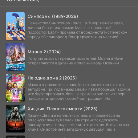
Симпсоны (1989-2026)
Семейство Симпсонов - папаша Гомер, мама Мардж,
дочери Лиза и маленькая Мэгги, и несносный
подросток Барт - проживают в среднестатистическом
городке Спрингфилд. Гомер трудится на местной
атомной
Моана 2 (2024)
Получив вызов от предков-искателей, Моана и Мауи
отправляются в далёкие и опасные воды Океании.
Не одна дома 2 (2025)
Маша отправляется с папой в летнее путешествие в
автодоме. Три года назад мама и папа пообещали дочке,
что будут проводить больше времени вместе и теперь
поездка на природу - семейная традиция. Но
Хищник: Планета смерти (2025)
Хищник Дек, изгнанный из клана, отправляется на
опасную планету Калиск. Он стремится доказать
своему отцу и всему племени, что достоин быть частью
клана. Он встречает загадочную девушку Тию и