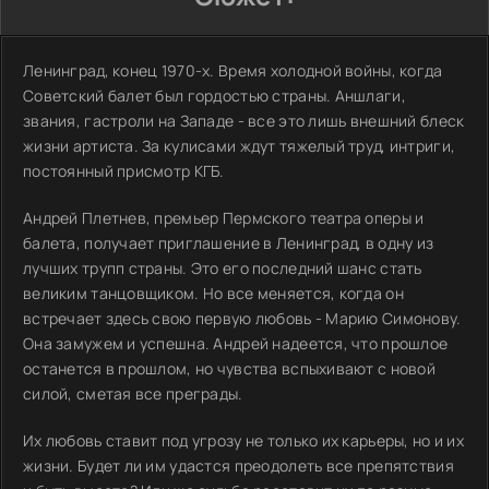
Ленинград, конец 1970-х. Время холодной войны, когда
Советский балет был гордостью страны. Аншлаги,
звания, гастроли на Западе - все это лишь внешний блеск
жизни артиста. За кулисами ждут тяжелый труд, интриги,
постоянный присмотр КГБ.
Андрей Плетнев, премьер Пермского театра оперы и
балета, получает приглашение в Ленинград, в одну из
лучших трупп страны. Это его последний шанс стать
великим танцовщиком. Но все меняется, когда он
встречает здесь свою первую любовь - Марию Симонову.
Она замужем и успешна. Андрей надеется, что прошлое
останется в прошлом, но чувства вспыхивают с новой
силой, сметая все преграды.
Их любовь ставит под угрозу не только их карьеры, но и их
жизни. Будет ли им удастся преодолеть все препятствия