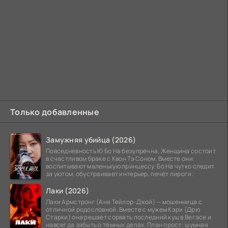
Только добавленные
Замужняя убийца (2026)
Повседневность Ю Бо На безупречна. Женщина состоит
в счастливом браке с Квон Тэ Соном. Вместе они
воспитывают маленькую принцессу. Бо На чутко следит
за уютом, обустраивает интерьер, печёт пироги.
Лаки (2026)
Лаки Армстронг (Аня Тейлор-Джой) — мошенница с
отличной родословной. Вместе с мужем Кэри (Дрю
Старки) она решает сорвать последний куш в Вегасе и
навсегда забыть о тёмных делах. План прост: шумная