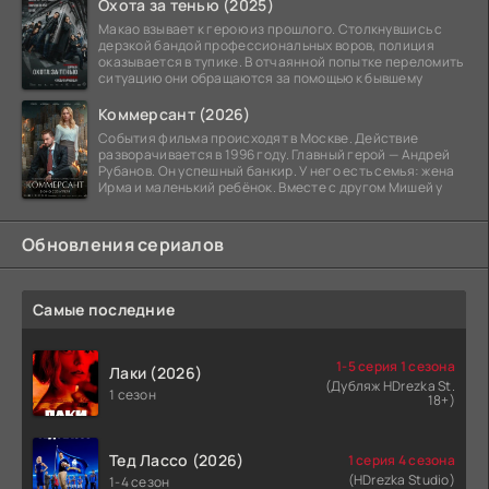
Охота за тенью (2025)
Макао взывает к герою из прошлого. Столкнувшись с
дерзкой бандой профессиональных воров, полиция
оказывается в тупике. В отчаянной попытке переломить
ситуацию они обращаются за помощью к бывшему
Коммерсант (2026)
События фильма происходят в Москве. Действие
разворачивается в 1996 году. Главный герой — Андрей
Рубанов. Он успешный банкир. У него есть семья: жена
Ирма и маленький ребёнок. Вместе с другом Мишей у
Обновления сериалов
Самые последние
1-5 серия 1 сезона
Лаки (2026)
(Дубляж HDrezka St.
1 сезон
18+)
Тед Лассо (2026)
1 серия 4 сезона
(HDrezka Studio)
1-4 сезон