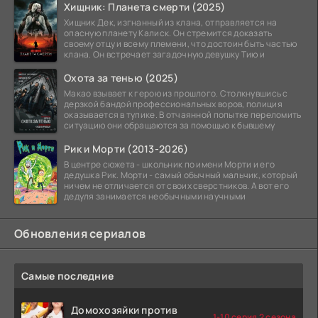
Хищник: Планета смерти (2025)
Хищник Дек, изгнанный из клана, отправляется на
опасную планету Калиск. Он стремится доказать
своему отцу и всему племени, что достоин быть частью
клана. Он встречает загадочную девушку Тию и
Охота за тенью (2025)
Макао взывает к герою из прошлого. Столкнувшись с
дерзкой бандой профессиональных воров, полиция
оказывается в тупике. В отчаянной попытке переломить
ситуацию они обращаются за помощью к бывшему
Рик и Морти (2013-2026)
В центре сюжета - школьник по имени Морти и его
дедушка Рик. Морти - самый обычный мальчик, который
ничем не отличается от своих сверстников. А вот его
дедуля занимается необычными научными
Обновления сериалов
Самые последние
Домохозяйки против
1-10 серия 2 сезона