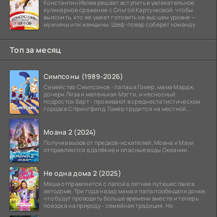
Константин Ивлев решает вступить в увлекательное
кулинарное сражение с Ольгой Картунковой, чтобы
выяснить, кто же умеет готовить на высшем уровне —
мужчины или женщины. Шеф-повар соберет команду
Топ за месяц
Симпсоны (1989-2026)
Семейство Симпсонов - папаша Гомер, мама Мардж,
дочери Лиза и маленькая Мэгги, и несносный
подросток Барт - проживают в среднестатистическом
городке Спрингфилд. Гомер трудится на местной
атомной
Моана 2 (2024)
Получив вызов от предков-искателей, Моана и Мауи
отправляются в далёкие и опасные воды Океании.
Не одна дома 2 (2025)
Маша отправляется с папой в летнее путешествие в
автодоме. Три года назад мама и папа пообещали дочке,
что будут проводить больше времени вместе и теперь
поездка на природу - семейная традиция. Но