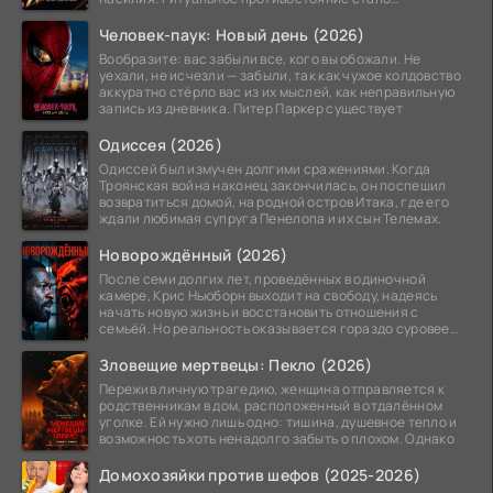
обязательной
Человек-паук: Новый день (2026)
Вообразите: вас забыли все, кого вы обожали. Не
уехали, не исчезли — забыли, так как чужое колдовство
аккуратно стёрло вас из их мыслей, как неправильную
запись из дневника. Питер Паркер существует
Одиссея (2026)
Одиссей был измучен долгими сражениями. Когда
Троянская война наконец закончилась, он поспешил
возвратиться домой, на родной остров Итака, где его
ждали любимая супруга Пенелопа и их сын Телемах.
Новорождённый (2026)
После семи долгих лет, проведённых в одиночной
камере, Крис Ньюборн выходит на свободу, надеясь
начать новую жизнь и восстановить отношения с
семьёй. Но реальность оказывается гораздо суровее
его
Зловещие мертвецы: Пекло (2026)
Пережив личную трагедию, женщина отправляется к
родственникам в дом, расположенный в отдалённом
уголке. Ей нужно лишь одно: тишина, душевное тепло и
возможность хоть ненадолго забыть о плохом. Однако
Домохозяйки против шефов (2025-2026)