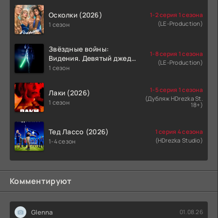
Осколки (2026)
1-2 серия 1 сезона
(LE-Production)
1 сезон
Звёздные войны:
1-8 серия 1 сезона
Видения. Девятый джедай
(LE-Production)
(2026)
1 сезон
1-5 серия 1 сезона
Лаки (2026)
(Дубляж HDrezka St.
1 сезон
18+)
Тед Лассо (2026)
1 серия 4 сезона
(HDrezka Studio)
1-4 сезон
Комментируют
Glenna
01.08.26