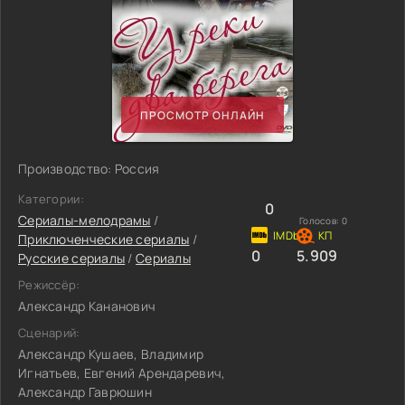
ПРОСМОТР ОНЛАЙН
Производство: Россия
Категории:
0
Сериалы-мелодрамы
/
Голосов:
0
Приключенческие сериалы
/
0
5.909
Русские сериалы
/
Сериалы
Режиссёр:
Александр Кананович
Сценарий:
Александр Кушаев, Владимир
Игнатьев, Евгений Арендаревич,
Александр Гаврюшин