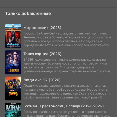
Только добавленные
Мороженщик (2026)
Городок Бейлин-Бей наслаждается летней идиллией.
Теплые дни, беззаботная детвора на улицах, отсутствие
проблем — все дышит спокойствием. Но однажды в
городе появляется незнакомый продавец мороженого.
Точка взрыва (2026)
В 1986 году привычная жизнь финнов раскололась на
«до» и «после». Все началось с того, что преступники
захватили заложников. Улицы патрулировали
усиленные наряды, а страна следила за ходом событий,
Люди Икс '97 (2026)
Люди Икс сталкиваются с новыми вызовами, пытаясь
наладить жизнь без профессора Ксавье. Не все члены
команды поддерживают лидерство Скотта Саммерса, и
сам Циклоп испытывает давление от новой роли. В
Бэтмен: Крестоносец в плаще (2024-2026)
Готэм погружён в тьму преступности, и порой кажется,
что местная полиция бессильна против растущего зла.