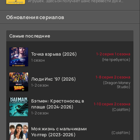
игрушек. Здесь он получает шанс перевести дух и
залечь на дно. Но
Обновления сериалов
Самые последние
Точка взрыва (2026)
1-2 серия 1 сезона
(Не требуется)
1 сезон
1-8 серия 2 сезона
Люди Икс '97 (2026)
(Dragon Money
1-2 сезон
Studio)
Бэтмен: Крестоносец в
1-10 серия 2 сезона
плаще (2024-2026)
(Coldfilm)
1-2 сезон
Моя жизнь с мальчиками
(ColdFilm)
Уолтер (2023-2026)