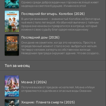
Однако среди добросердечных горожан всё ещё живет
надежда на светлое будущее. И именно в этой
Последний богатырь. Колобок (2026)
В центре внимания — знаменитый Колобок из Белогорья,
чьё имя стало легендой. Из обычной выпечки с тайным
предназначением он превратился в хитреца, который
изменил свою судьбу благодаря неожиданному
Последний дом (2026)
Они даже не заметили, когда это началось. Просто в
определенный момент стало ясно: выбраться нельзя.
Четверо человек заперты в собственном жилище.
Неведомая преграда окружает здание. Что ее создало
—
Топ за месяц
Моана 2 (2024)
Получив вызов от предков-искателей, Моана и Мауи
отправляются в далёкие и опасные воды Океании.
Хищник: Планета смерти (2025)