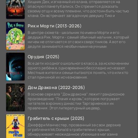
Хищник Дек, изгнанный из клана, отправляется на
опасную планету Калиск. Он стремится доказать
своему отцу и всему племени, что достоин быть частью
клана. Он встречает загадочную девушку Тию и
Рик и Морти (2013-2026)
В центре сюжета - школьник по имени Морти и его
дедушка Рик. Морти - самый обычный мальчик, который
ничем не отличается от своих сверстников. А вот его
дедуля занимается необычными научными
Орудия (2025)
Все дети из одного школьного класса, за исключением
одного ребёнка, одновременно бесследно исчезают.
Местные жители и семьи пытаются понять, что или кто
стал причиной их исчезновения.
Дом Дракона (2022-2026)
В основе сериала "Дом дракона" лежит грандиозное
произведение "Пламя и кровь", которое погружает
читателя в хронику династии Таргариенов и их
правления. Этот литературный шедевр,
Грабитель с крыши (2025)
Джеффри Манчестер, прозванный за свои дерзкие
ограбления McDonald s грабителем с крыши,
обнаруживает неожиданное убежище в магазине