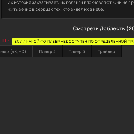
Их история захватывает, их подвиги вдохновляют. Они не пр
жить вечно в сердцах тех, кто видел их в небе.
Смотреть Доблесть (20
!!!!:
ЕСЛИ КАКОЙ-ТО ПЛЕЕР НЕДОСТУПЕН ПО ОПРЕДЕЛЕННОЙ ПР
леер (4K,HD)
Плеер 3
Плеер 5
Трейлер