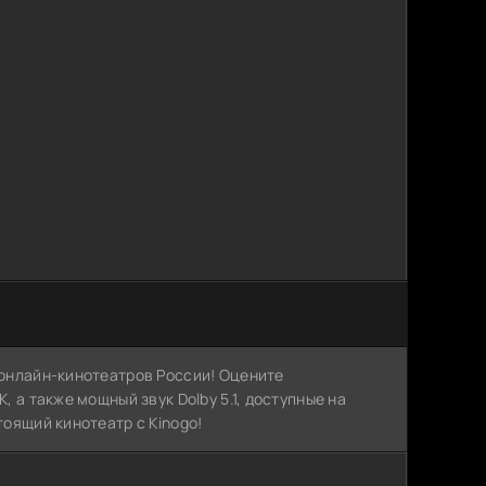
х онлайн-кинотеатров России! Оцените
, а также мощный звук Dolby 5.1, доступные на
тоящий кинотеатр с Kinogo!