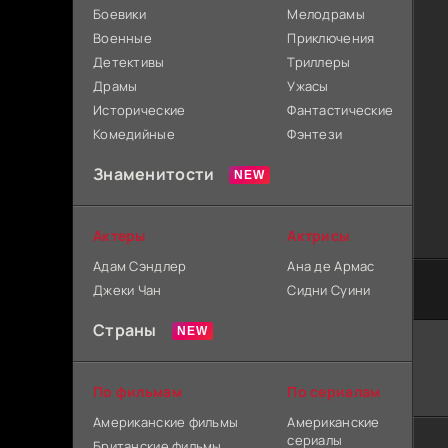
Боевики
Мелодрамы
Военные
Приключения
Детективы
Триллеры
Драмы
Ужасы
Исторические
Фантастические
Комедийные
Фэнтези
Знаменитости
Актеры
Актрисы
Адам Сэндлер
Ана де Армас
Джеки Чан
Сидни Суини
Страны
По фильмам
По сериалам
Американские фильмы
Американские
сериалы
Британские фильмы