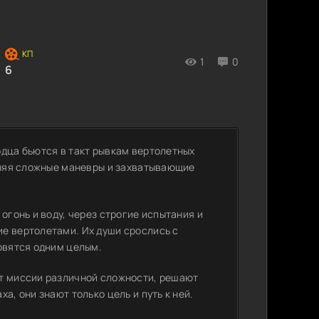
1
0
6
рдца бьются в такт рывкам вертолетных
олняя сложные маневры и захватывающие
огонь и воду, через строгие испытания и
е вертолетами. Их души срослись с
овятся одним целым.
ют миссии различной сложности, решают
а, они знают только цель и путь к ней.