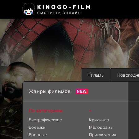
KINOGO-FILM
СМОТРЕТЬ ОНЛАЙН
Фильмы
Новогодн
Жанры фильмов
По категориям
+
Биографические
Криминал
Боевики
Мелодрамы
Военные
Приключения