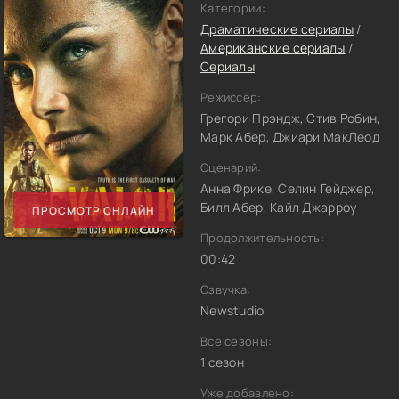
Категории:
Драматические сериалы
/
Американские сериалы
/
Сериалы
Режиссёр:
Грегори Прэндж, Стив Робин,
Марк Абер, Джиари МакЛеод
Сценарий:
Анна Фрике, Селин Гейджер,
Билл Абер, Кайл Джарроу
ПРОСМОТР ОНЛАЙН
Продолжительность:
00:42
Озвучка:
Newstudio
Все сезоны:
1 сезон
Уже добавлено: