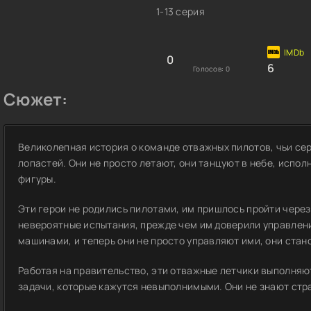
1-13 серия
0
6
Голосов:
0
Сюжет:
Великолепная история о команде отважных пилотов, чьи се
лопастей. Они не просто летают, они танцуют в небе, исп
фигуры.
Эти герои не родились пилотами, им пришлось пройти через 
невероятные испытания, прежде чем им доверили управлени
машинами, и теперь они не просто управляют ими, они стан
Работая на правительство, эти отважные летчики выполня
задачи, которые кажутся невыполнимыми. Они не знают страх