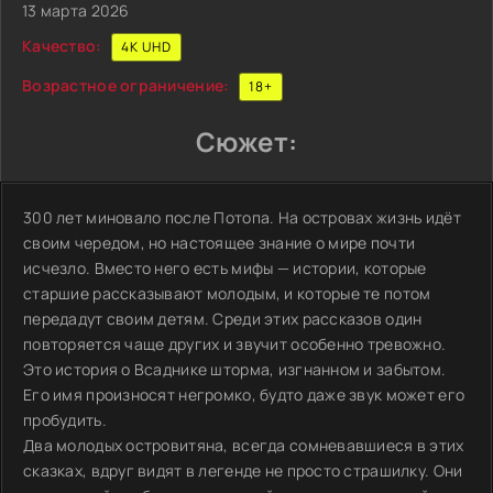
13 марта 2026
Качество:
4K UHD
Возрастное ограничение:
18+
Сюжет:
300 лет миновало после Потопа. На островах жизнь идёт
своим чередом, но настоящее знание о мире почти
исчезло. Вместо него есть мифы — истории, которые
старшие рассказывают молодым, и которые те потом
передадут своим детям. Среди этих рассказов один
повторяется чаще других и звучит особенно тревожно.
Это история о Всаднике шторма, изгнанном и забытом.
Его имя произносят негромко, будто даже звук может его
пробудить.
Два молодых островитяна, всегда сомневавшиеся в этих
сказках, вдруг видят в легенде не просто страшилку. Они