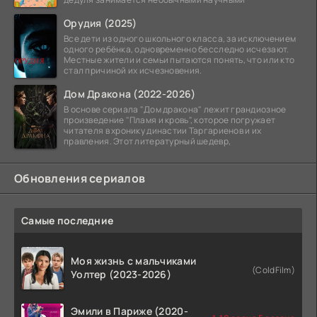
Орудия (2025)
Все дети из одного школьного класса, за исключением
одного ребёнка, одновременно бесследно исчезают.
Местные жители и семьи пытаются понять, что или кто
стал причиной их исчезновения.
Дом Дракона (2022-2026)
В основе сериала "Дом дракона" лежит грандиозное
произведение "Пламя и кровь", которое погружает
читателя в хронику династии Таргариенов и их
правления. Этот литературный шедевр,
Обновления сериалов
Самые последние
Моя жизнь с мальчиками
(ColdFilm)
Уолтер (2023-2026)
Эмили в Париже (2020-