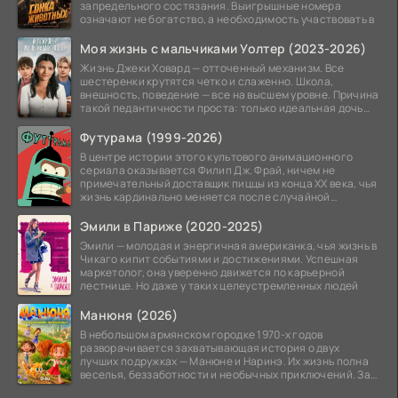
запредельного состязания. Выигрышные номера
означают не богатство, а необходимость участвовать в
Моя жизнь с мальчиками Уолтер (2023-2026)
Жизнь Джеки Ховард — отточенный механизм. Все
шестеренки крутятся четко и слаженно. Школа,
внешность, поведение — все на высшем уровне. Причина
такой педантичности проста: только идеальная дочь
может
Футурама (1999-2026)
В центре истории этого культового анимационного
сериала оказывается Филип Дж. Фрай, ничем не
примечательный доставщик пиццы из конца XX века, чья
жизнь кардинально меняется после случайной
заморозки
Эмили в Париже (2020-2025)
Эмили — молодая и энергичная американка, чья жизнь в
Чикаго кипит событиями и достижениями. Успешная
маркетолог, она уверенно движется по карьерной
лестнице. Но даже у таких целеустремленных людей
Манюня (2026)
В небольшом армянском городке 1970-х годов
разворачивается захватывающая история о двух
лучших подружках — Манюне и Наринэ. Их жизнь полна
веселья, беззаботности и необычных приключений. За
девочками