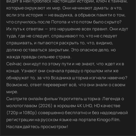
видят в ней проблеск настоящей истории, ключ к тайнам,
которые окружают их мир. Они начинают думать: а что,
если эта история — не выдумка, а обрывок памяти о том,
что случилось после Потопа и что потом было скрыто?
Их путь к ответам — это нарушение всех правил. Они идут
туда, где не следует, спрашивают то, что не следует
спрашивать, и пытаются раскрыть то, что, видимо,
должно оставаться закрытым. Это опасное дело, но
жажда правды сильнее страха.
Сейчас они идут по этому пути и не знают, что ждет их в
конце. Узнают они сначала правду о прошлом или же
обнаружат то, за что Всадника шторма изгнали навечно?
Возможно, ответ перевернет всё, что они знали о своем
мире.
Смотрите онлайн фильм Укротитель шторма: Легенда о
молотоглавом (2026) в хорошем 4K UHD, HD качестве
(720p и 1080p) совершенно бесплатно и без надоедливой
регистрации на русском языке на портале Kinogo Film.
Наслаждайтесь просмотром!