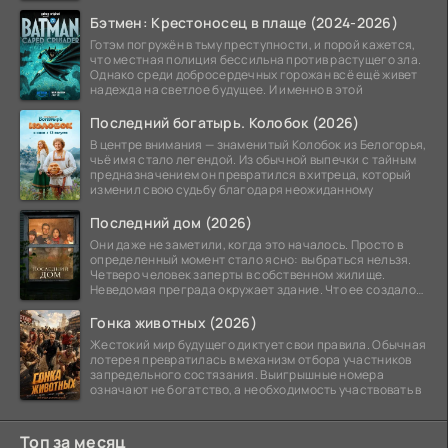
Бэтмен: Крестоносец в плаще (2024-2026)
Готэм погружён в тьму преступности, и порой кажется,
что местная полиция бессильна против растущего зла.
Однако среди добросердечных горожан всё ещё живет
надежда на светлое будущее. И именно в этой
Последний богатырь. Колобок (2026)
В центре внимания — знаменитый Колобок из Белогорья,
чьё имя стало легендой. Из обычной выпечки с тайным
предназначением он превратился в хитреца, который
изменил свою судьбу благодаря неожиданному
Последний дом (2026)
Они даже не заметили, когда это началось. Просто в
определенный момент стало ясно: выбраться нельзя.
Четверо человек заперты в собственном жилище.
Неведомая преграда окружает здание. Что ее создало
—
Гонка животных (2026)
Жестокий мир будущего диктует свои правила. Обычная
лотерея превратилась в механизм отбора участников
запредельного состязания. Выигрышные номера
означают не богатство, а необходимость участвовать в
Топ за месяц