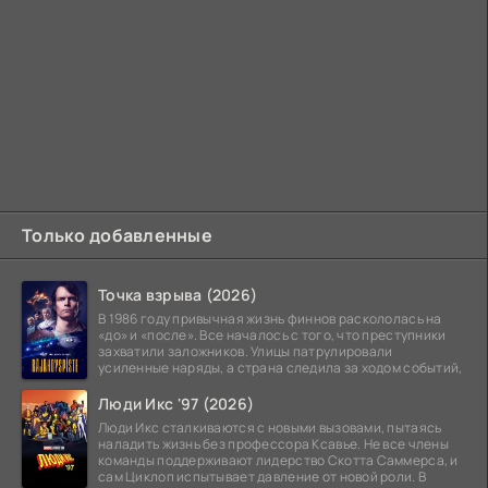
Только добавленные
Точка взрыва (2026)
В 1986 году привычная жизнь финнов раскололась на
«до» и «после». Все началось с того, что преступники
захватили заложников. Улицы патрулировали
усиленные наряды, а страна следила за ходом событий,
Люди Икс '97 (2026)
Люди Икс сталкиваются с новыми вызовами, пытаясь
наладить жизнь без профессора Ксавье. Не все члены
команды поддерживают лидерство Скотта Саммерса, и
сам Циклоп испытывает давление от новой роли. В