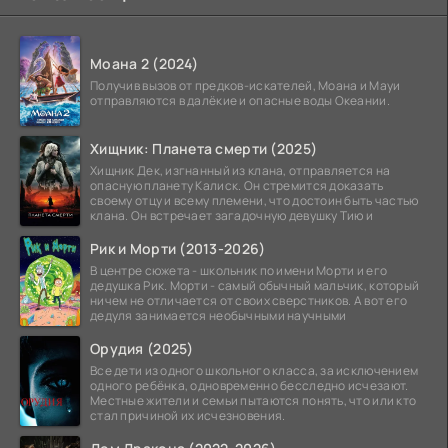
Моана 2 (2024)
Получив вызов от предков-искателей, Моана и Мауи
отправляются в далёкие и опасные воды Океании.
Хищник: Планета смерти (2025)
Хищник Дек, изгнанный из клана, отправляется на
опасную планету Калиск. Он стремится доказать
своему отцу и всему племени, что достоин быть частью
клана. Он встречает загадочную девушку Тию и
Рик и Морти (2013-2026)
В центре сюжета - школьник по имени Морти и его
дедушка Рик. Морти - самый обычный мальчик, который
ничем не отличается от своих сверстников. А вот его
дедуля занимается необычными научными
Орудия (2025)
Все дети из одного школьного класса, за исключением
одного ребёнка, одновременно бесследно исчезают.
Местные жители и семьи пытаются понять, что или кто
стал причиной их исчезновения.