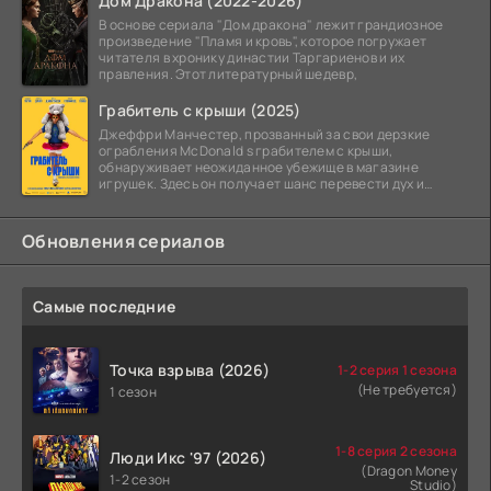
Дом Дракона (2022-2026)
В основе сериала "Дом дракона" лежит грандиозное
произведение "Пламя и кровь", которое погружает
читателя в хронику династии Таргариенов и их
правления. Этот литературный шедевр,
Грабитель с крыши (2025)
Джеффри Манчестер, прозванный за свои дерзкие
ограбления McDonald s грабителем с крыши,
обнаруживает неожиданное убежище в магазине
игрушек. Здесь он получает шанс перевести дух и
залечь на дно. Но
Обновления сериалов
Самые последние
Точка взрыва (2026)
1-2 серия 1 сезона
(Не требуется)
1 сезон
1-8 серия 2 сезона
Люди Икс '97 (2026)
(Dragon Money
1-2 сезон
Studio)