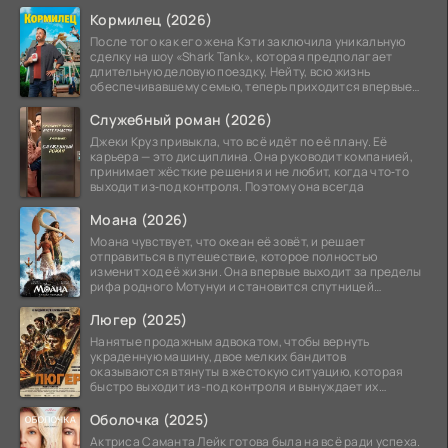
Кормилец (2026)
После того как его жена Кэти заключила уникальную
сделку на шоу «Shark Tank», которая предполагает
длительную деловую поездку, Нейту, всю жизнь
обеспечивавшему семью, теперь приходится впервые
стать
Служебный роман (2026)
Джеки Круз привыкла, что всё идёт по её плану. Её
карьера — это дисциплина. Она руководит компанией,
принимает жёсткие решения и не любит, когда что‑то
выходит из‑под контроля. Поэтому она всегда
Моана (2026)
Моана чувствует, что океан её зовёт, и решает
отправиться в путешествие, которое полностью
изменит ход её жизни. Она впервые выходит за пределы
рифа родного Мотунуи и становится спутницей
знаменитого
Люгер (2025)
Нанятые продажным адвокатом, чтобы вернуть
украденную машину, двое мелких бандитов
оказываются втянуты в жестокую ситуацию, которая
быстро выходит из-под контроля и вынуждает их
вступить в brutalное
Оболочка (2025)
Актриса Саманта Лейк готова была на всё ради успеха.