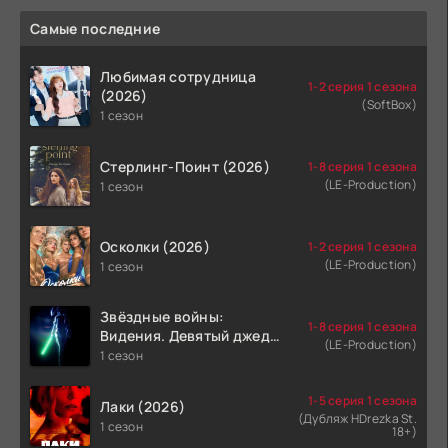
Самые последние
Любимая сотрудница
1-2 серия 1 сезона
(2026)
(SoftBox)
1 сезон
Стерлинг-Поинт (2026)
1-8 серия 1 сезона
(LE-Production)
1 сезон
Осколки (2026)
1-2 серия 1 сезона
(LE-Production)
1 сезон
Звёздные войны:
1-8 серия 1 сезона
Видения. Девятый джедай
(LE-Production)
(2026)
1 сезон
1-5 серия 1 сезона
Лаки (2026)
(Дубляж HDrezka St.
1 сезон
18+)