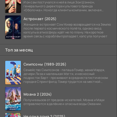
И он сам постучался к ней в лице Зои Шэннон,
генерального директора культового бренда
«Оболочка». Но когда клиенты компании, включая
восходящую
Астронавт (2025)
Женщина-астронавт Сэм Уокер возвращается на Землю
после первого космического полёта, однако вход
капсулы в атмосферу идёт не по плану. На короткое
время связь с кораблём пропадает, капсула получает
Топ за месяц
Симпсоны (1989-2026)
Семейство Симпсонов - папаша Гомер, мама Мардж,
дочери Лиза и маленькая Мэгги, и несносный
подросток Барт - проживают в среднестатистическом
городке Спрингфилд. Гомер трудится на местной
атомной
Моана 2 (2024)
Получив вызов от предков-искателей, Моана и Мауи
отправляются в далёкие и опасные воды Океании.
Не одна дома 2 (2025)