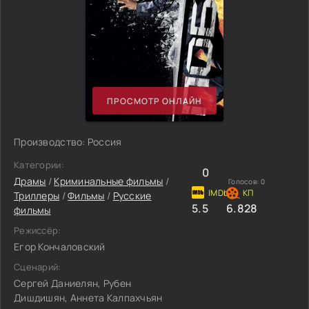
ПРОСМОТР ОНЛАЙН
Производство: Россия
Категории:
0
Драмы
/
Криминальные фильмы
/
Голосов:
0
Триллеры
/
Фильмы
/
Русские
5.5
6.828
фильмы
Режиссёр:
Егор Кончаловский
Сценарий:
Сергей Даниелян, Рубен
Дишдишян, Аннета Калпахчьян