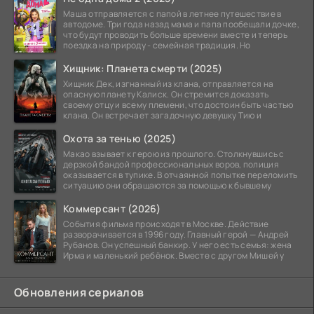
Маша отправляется с папой в летнее путешествие в
автодоме. Три года назад мама и папа пообещали дочке,
что будут проводить больше времени вместе и теперь
поездка на природу - семейная традиция. Но
Хищник: Планета смерти (2025)
Хищник Дек, изгнанный из клана, отправляется на
опасную планету Калиск. Он стремится доказать
своему отцу и всему племени, что достоин быть частью
клана. Он встречает загадочную девушку Тию и
Охота за тенью (2025)
Макао взывает к герою из прошлого. Столкнувшись с
дерзкой бандой профессиональных воров, полиция
оказывается в тупике. В отчаянной попытке переломить
ситуацию они обращаются за помощью к бывшему
Коммерсант (2026)
События фильма происходят в Москве. Действие
разворачивается в 1996 году. Главный герой — Андрей
Рубанов. Он успешный банкир. У него есть семья: жена
Ирма и маленький ребёнок. Вместе с другом Мишей у
Обновления сериалов