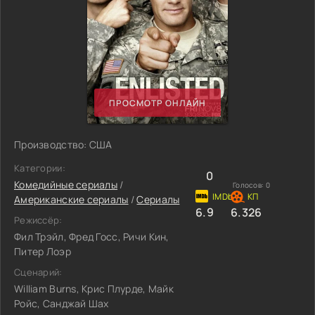
ПРОСМОТР ОНЛАЙН
Производство: США
Категории:
0
Комедийные сериалы
/
Голосов:
0
Американские сериалы
/
Сериалы
6.9
6.326
Режиссёр:
Фил Трэйл, Фред Госс, Ричи Кин,
Питер Лоэр
Сценарий:
William Burns, Крис Плурде, Майк
Ройс, Санджай Шах