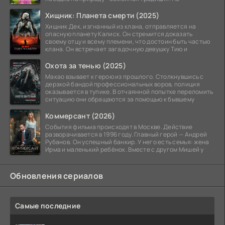
Хищник: Планета смерти (2025)
Хищник Дек, изгнанный из клана, отправляется на
опасную планету Калиск. Он стремится доказать
своему отцу и всему племени, что достоин быть частью
клана. Он встречает загадочную девушку Тию и
Охота за тенью (2025)
Макао взывает к герою из прошлого. Столкнувшись с
дерзкой бандой профессиональных воров, полиция
оказывается в тупике. В отчаянной попытке переломить
ситуацию они обращаются за помощью к бывшему
Коммерсант (2026)
События фильма происходят в Москве. Действие
разворачивается в 1996 году. Главный герой — Андрей
Рубанов. Он успешный банкир. У него есть семья: жена
Ирма и маленький ребёнок. Вместе с другом Мишей у
Обновления сериалов
Самые последние