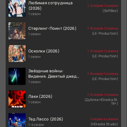
Любимая сотрудница
1-2 серия 1 сезона
(2026)
(SoftBox)
1 сезон
Стерлинг-Поинт (2026)
1-8 серия 1 сезона
(LE-Production)
1 сезон
Осколки (2026)
1-2 серия 1 сезона
(LE-Production)
1 сезон
Звёздные войны:
1-8 серия 1 сезона
Видения. Девятый джедай
(LE-Production)
(2026)
1 сезон
1-5 серия 1 сезона
Лаки (2026)
(Дубляж HDrezka St.
1 сезон
18+)
Тед Лассо (2026)
1 серия 4 сезона
(HDrezka Studio)
1-4 сезон