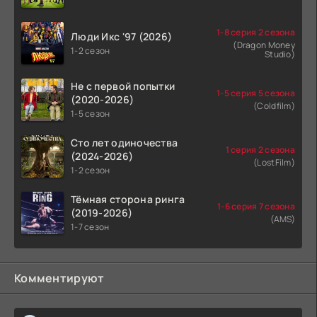
1-8 серия 2 сезона
Люди Икс '97 (2026)
(Dragon Money
1-2 сезон
Studio)
Не с первой попытки
1-5 серия 5 сезона
(2020-2026)
(Coldfilm)
1-5 сезон
Сто лет одиночества
1 серия 2 сезона
(2024-2026)
(LostFilm)
1-2 сезон
Тёмная сторона ринга
1-6 серия 7 сезона
(2019-2026)
(AMS)
1-7 сезон
Комментируют