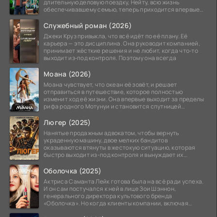
длительную деловую поездку, Нейту, всю жизнь
обеспечивавшему семью, теперь приходится впервые
стать
Служебный роман (2026)
Джеки Круз привыкла, что всё идёт по её плану. Её
карьера — это дисциплина. Она руководит компанией,
принимает жёсткие решения и не любит, когда что‑то
выходит из‑под контроля. Поэтому она всегда
Моана (2026)
Моана чувствует, что океан её зовёт, и решает
отправиться в путешествие, которое полностью
изменит ход её жизни. Она впервые выходит за пределы
рифа родного Мотунуи и становится спутницей
знаменитого
Люгер (2025)
Нанятые продажным адвокатом, чтобы вернуть
украденную машину, двое мелких бандитов
оказываются втянуты в жестокую ситуацию, которая
быстро выходит из-под контроля и вынуждает их
вступить в brutalное
Оболочка (2025)
Актриса Саманта Лейк готова была на всё ради успеха.
И он сам постучался к ней в лице Зои Шэннон,
генерального директора культового бренда
«Оболочка». Но когда клиенты компании, включая
восходящую