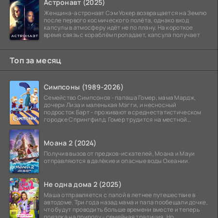
Астронавт (2025)
Женщина-астронавт Сэм Уокер возвращается на Землю
после первого космического полёта, однако вход
капсулы в атмосферу идёт не по плану. На короткое
время связь с кораблём пропадает, капсула получает
Топ за месяц
Симпсоны (1989-2026)
Семейство Симпсонов - папаша Гомер, мама Мардж,
дочери Лиза и маленькая Мэгги, и несносный
подросток Барт - проживают в среднестатистическом
городке Спрингфилд. Гомер трудится на местной
атомной
Моана 2 (2024)
Получив вызов от предков-искателей, Моана и Мауи
отправляются в далёкие и опасные воды Океании.
Не одна дома 2 (2025)
Маша отправляется с папой в летнее путешествие в
автодоме. Три года назад мама и папа пообещали дочке,
что будут проводить больше времени вместе и теперь
поездка на природу - семейная традиция. Но