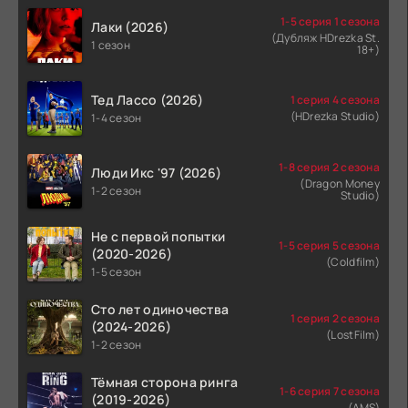
1-5 серия 1 сезона
Лаки (2026)
(Дубляж HDrezka St.
1 сезон
18+)
Тед Лассо (2026)
1 серия 4 сезона
(HDrezka Studio)
1-4 сезон
1-8 серия 2 сезона
Люди Икс '97 (2026)
(Dragon Money
1-2 сезон
Studio)
Не с первой попытки
1-5 серия 5 сезона
(2020-2026)
(Coldfilm)
1-5 сезон
Сто лет одиночества
1 серия 2 сезона
(2024-2026)
(LostFilm)
1-2 сезон
Тёмная сторона ринга
1-6 серия 7 сезона
(2019-2026)
(AMS)