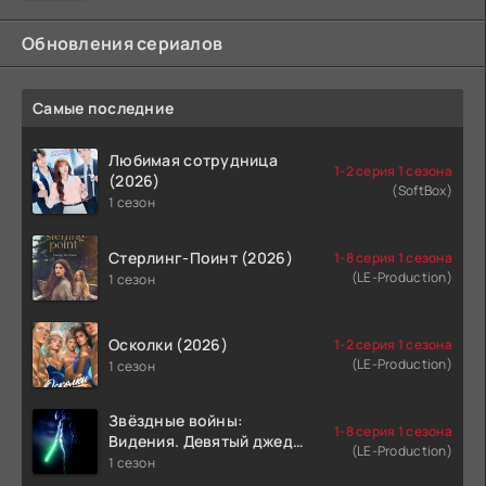
Обновления сериалов
Самые последние
Любимая сотрудница
1-2 серия 1 сезона
(2026)
(SoftBox)
1 сезон
Стерлинг-Поинт (2026)
1-8 серия 1 сезона
(LE-Production)
1 сезон
Осколки (2026)
1-2 серия 1 сезона
(LE-Production)
1 сезон
Звёздные войны:
1-8 серия 1 сезона
Видения. Девятый джедай
(LE-Production)
(2026)
1 сезон