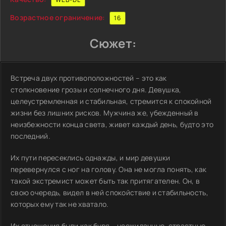
Возрастное ограничение:
16
Сюжет:
Встреча двух противоположностей – это как
столкновение грозы и солнечного дня. Девушка,
целеустремленная и стабильная, стремится к спокойной
жизни без лишних рисков. Мужчина же, убежденный в
неизбежности конца света, живет каждый день, будто это
последний.
Их пути пересеклись однажды, и мир девушки
перевернулся с ног на голову. Она не могла понять, как
такой экстремист может быть так притягателен. Он, в
свою очередь, видел в ней спокойствие и стабильность,
которых ему так не хватало.
Их отношения были как буря – неожиданные, страстные,