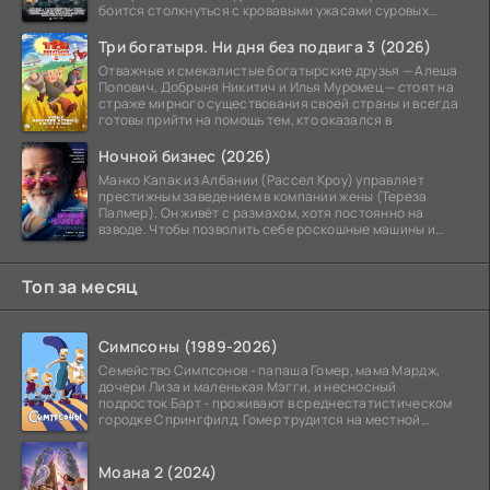
боится столкнуться с кровавыми ужасами суровых
сражений.
Три богатыря. Ни дня без подвига 3 (2026)
Отважные и смекалистые богатырские друзья — Алеша
Попович, Добрыня Никитич и Илья Муромец — стоят на
страже мирного существования своей страны и всегда
готовы прийти на помощь тем, кто оказался в
Ночной бизнес (2026)
Манко Капак из Албании (Рассел Кроу) управляет
престижным заведением в компании жены (Тереза
Палмер). Он живёт с размахом, хотя постоянно на
взводе. Чтобы позволить себе роскошные машины и
жильё в
Топ за месяц
Симпсоны (1989-2026)
Семейство Симпсонов - папаша Гомер, мама Мардж,
дочери Лиза и маленькая Мэгги, и несносный
подросток Барт - проживают в среднестатистическом
городке Спрингфилд. Гомер трудится на местной
атомной
Моана 2 (2024)