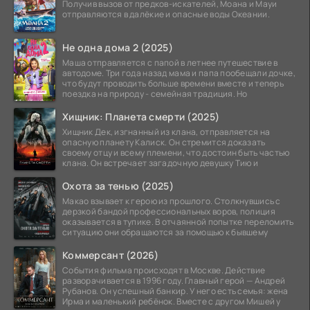
Получив вызов от предков-искателей, Моана и Мауи
отправляются в далёкие и опасные воды Океании.
Не одна дома 2 (2025)
Маша отправляется с папой в летнее путешествие в
автодоме. Три года назад мама и папа пообещали дочке,
что будут проводить больше времени вместе и теперь
поездка на природу - семейная традиция. Но
Хищник: Планета смерти (2025)
Хищник Дек, изгнанный из клана, отправляется на
опасную планету Калиск. Он стремится доказать
своему отцу и всему племени, что достоин быть частью
клана. Он встречает загадочную девушку Тию и
Охота за тенью (2025)
Макао взывает к герою из прошлого. Столкнувшись с
дерзкой бандой профессиональных воров, полиция
оказывается в тупике. В отчаянной попытке переломить
ситуацию они обращаются за помощью к бывшему
Коммерсант (2026)
События фильма происходят в Москве. Действие
разворачивается в 1996 году. Главный герой — Андрей
Рубанов. Он успешный банкир. У него есть семья: жена
Ирма и маленький ребёнок. Вместе с другом Мишей у