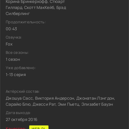
Корина Бринкерхофф, Стюарт
Гиллард, Скотт МакКейб, Брэд
Силберлинг
Продолжительность:
00:43
Озвучка:
Fox
Все сезоны:
1 сезон
Уже добавлено:
1-13 серия
Актёрский состав:
Джошуа Сасс, Виктория Андерсон, Джонатан Лэнгдон,
Сарайю Блю, Джесси Рат, Эми Пьетц, Элизабет Бауэн
Дата выхода:
27 октября 2016
Качество:
WEB-DL