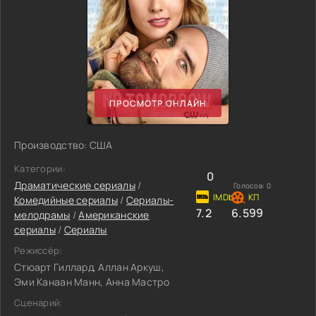
ПРОСМОТР ОНЛАЙН
Производство: США
Категории:
0
Драматические сериалы
/
Голосов:
0
Комедийные сериалы
/
Сериалы-
7.2
6.599
мелодрамы
/
Американские
сериалы
/
Сериалы
Режиссёр:
Стюарт Гиллард, Аллан Аркуш,
Эми Канаан Манн, Анна Мастро
Сценарий: