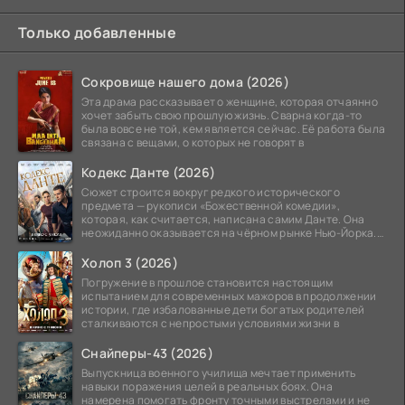
Только добавленные
Сокровище нашего дома (2026)
Эта драма рассказывает о женщине, которая отчаянно
хочет забыть свою прошлую жизнь. Сварна когда-то
была вовсе не той, кем является сейчас. Её работа была
связана с вещами, о которых не говорят в
Кодекс Данте (2026)
Сюжет строится вокруг редкого исторического
предмета — рукописи «Божественной комедии»,
которая, как считается, написана самим Данте. Она
неожиданно оказывается на чёрном рынке Нью-Йорка.
Её покупает
Холоп 3 (2026)
Погружение в прошлое становится настоящим
испытанием для современных мажоров в продолжении
истории, где избалованные дети богатых родителей
сталкиваются с непростыми условиями жизни в
Снайперы-43 (2026)
Выпускница военного училища мечтает применить
навыки поражения целей в реальных боях. Она
намерена помогать фронту точными выстрелами и не