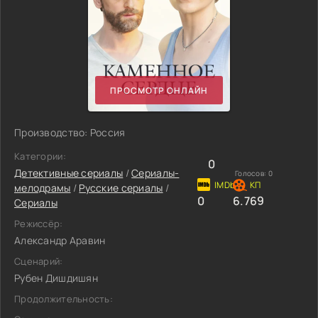
ПРОСМОТР ОНЛАЙН
Производство: Россия
Категории:
0
Детективные сериалы
/
Сериалы-
Голосов:
0
мелодрамы
/
Русские сериалы
/
0
6.769
Сериалы
Режиссёр:
Александр Аравин
Сценарий:
Рубен Дишдишян
Продолжительность: