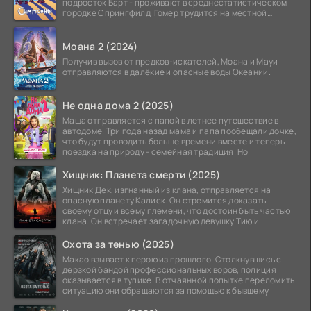
подросток Барт - проживают в среднестатистическом
городке Спрингфилд. Гомер трудится на местной
атомной
Моана 2 (2024)
Получив вызов от предков-искателей, Моана и Мауи
отправляются в далёкие и опасные воды Океании.
Не одна дома 2 (2025)
Маша отправляется с папой в летнее путешествие в
автодоме. Три года назад мама и папа пообещали дочке,
что будут проводить больше времени вместе и теперь
поездка на природу - семейная традиция. Но
Хищник: Планета смерти (2025)
Хищник Дек, изгнанный из клана, отправляется на
опасную планету Калиск. Он стремится доказать
своему отцу и всему племени, что достоин быть частью
клана. Он встречает загадочную девушку Тию и
Охота за тенью (2025)
Макао взывает к герою из прошлого. Столкнувшись с
дерзкой бандой профессиональных воров, полиция
оказывается в тупике. В отчаянной попытке переломить
ситуацию они обращаются за помощью к бывшему