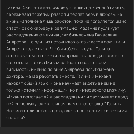
Галина, бывшая жена, руководительница крупной газеты,
переживает тяжелый развод и теряет веру в любовь. Ее
жизнь наполнена лишь работой, пока не появляется шанс
спасти свою карьеру и репутацию. Издание публикует
расследование о махинациях бизнесмена Вячеслава
Андреева, но один из источников оказывается ложным, и
Андреев подает иск. Чтобы избежать суда, Галина
отправляется на поиски компромата и находит важного
свидетеля – врача Михаила Леонтьева. По всей
видимости, именно по вине Андреева погибла жена
доктора. Начав работать вместе, Галина и Михаил
находят общий язык, и она начинает видеть в нем не
только источник информации, но и интересного мужчину.
Михаил помогает ей в расследовании и раскрывает перед
ней свою душу, растапливая "каменное сердце" Галины.
Но сможет ли любовь преодолеть преграды и принести им
счастье?