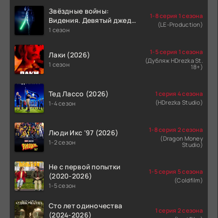
Звёздные войны:
1-8 серия 1 сезона
Видения. Девятый джедай
(LE-Production)
(2026)
1 сезон
1-5 серия 1 сезона
Лаки (2026)
(Дубляж HDrezka St.
1 сезон
18+)
Тед Лассо (2026)
1 серия 4 сезона
(HDrezka Studio)
1-4 сезон
1-8 серия 2 сезона
Люди Икс '97 (2026)
(Dragon Money
1-2 сезон
Studio)
Не с первой попытки
1-5 серия 5 сезона
(2020-2026)
(Coldfilm)
1-5 сезон
Сто лет одиночества
1 серия 2 сезона
(2024-2026)