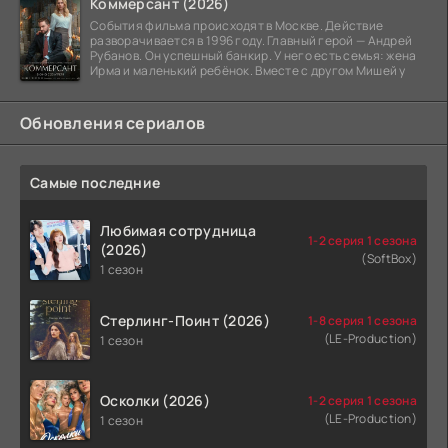
Коммерсант (2026)
События фильма происходят в Москве. Действие
разворачивается в 1996 году. Главный герой — Андрей
Рубанов. Он успешный банкир. У него есть семья: жена
Ирма и маленький ребёнок. Вместе с другом Мишей у
Обновления сериалов
Самые последние
Любимая сотрудница
1-2 серия 1 сезона
(2026)
(SoftBox)
1 сезон
Стерлинг-Поинт (2026)
1-8 серия 1 сезона
(LE-Production)
1 сезон
Осколки (2026)
1-2 серия 1 сезона
(LE-Production)
1 сезон