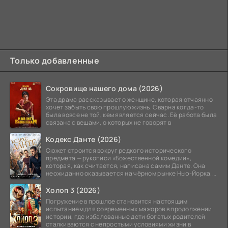
Только добавленные
Сокровище нашего дома (2026)
Эта драма рассказывает о женщине, которая отчаянно
хочет забыть свою прошлую жизнь. Сварна когда-то
была вовсе не той, кем является сейчас. Её работа была
связана с вещами, о которых не говорят в
Кодекс Данте (2026)
Сюжет строится вокруг редкого исторического
предмета — рукописи «Божественной комедии»,
которая, как считается, написана самим Данте. Она
неожиданно оказывается на чёрном рынке Нью-Йорка.
Её покупает
Холоп 3 (2026)
Погружение в прошлое становится настоящим
испытанием для современных мажоров в продолжении
истории, где избалованные дети богатых родителей
сталкиваются с непростыми условиями жизни в