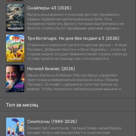
Снайперы-43 (2026)
Выпускница военного училища мечтает применить
навыки поражения целей в реальных боях. Она
намерена помогать фронту точными выстрелами и не
боится столкнуться с кровавыми ужасами суровых
сражений.
Три богатыря. Ни дня без подвига 3 (2026)
Отважные и смекалистые богатырские друзья — Алеша
Попович, Добрыня Никитич и Илья Муромец — стоят на
страже мирного существования своей страны и всегда
готовы прийти на помощь тем, кто оказался в
Ночной бизнес (2026)
Манко Капак из Албании (Рассел Кроу) управляет
престижным заведением в компании жены (Тереза
Палмер). Он живёт с размахом, хотя постоянно на
взводе. Чтобы позволить себе роскошные машины и
жильё в
Топ за месяц
Симпсоны (1989-2026)
Семейство Симпсонов - папаша Гомер, мама Мардж,
дочери Лиза и маленькая Мэгги, и несносный