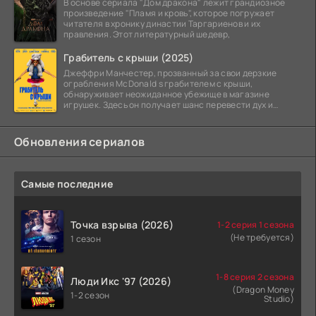
В основе сериала "Дом дракона" лежит грандиозное
произведение "Пламя и кровь", которое погружает
читателя в хронику династии Таргариенов и их
правления. Этот литературный шедевр,
Грабитель с крыши (2025)
Джеффри Манчестер, прозванный за свои дерзкие
ограбления McDonald s грабителем с крыши,
обнаруживает неожиданное убежище в магазине
игрушек. Здесь он получает шанс перевести дух и
залечь на дно. Но
Обновления сериалов
Самые последние
Точка взрыва (2026)
1-2 серия 1 сезона
(Не требуется)
1 сезон
1-8 серия 2 сезона
Люди Икс '97 (2026)
(Dragon Money
1-2 сезон
Studio)