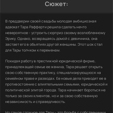
Сюжет:
В преддверии своей свадьбы молодая амбициозная
адвокат Тара Рафферти решила сделать нечто
невероятное - устроить сюрприз своему возлюбленному
Эрику. Однако, возвращаясь домой с девичника, она
застает его в объятиях другой женщины. Этот шок стал
для Тары толчком к переменам.
Покидая работу в престижной юридической фирме,
принадлежащей семье ее жениха, Тара решает открыть
свою собственную практику, специализирующуюся на
семейном праве и разводах. Ее новые дела приводят ее в
противостояние с влиятельными семьями, юридической и
политической элитой города. Тара начинает бороться не
только за своих клиентов, но и за свою собственную
независимость и справедливость.
Но самое сложное для Тары - это борьба с собственными