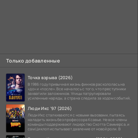
Только добавленные
Точка взрыва (2026)
В 1986 году привычная жизнь финнов раскололась на
«до» и «после». Все началось с того, что преступники
захватили заложников. Улицы патрулировали
усиленные наряды, а страна следила за ходом событий,
Люди Икс '97 (2026)
Люди Икс сталкиваются с новыми вызовами, пытаясь
наладить жизнь без профессора Ксавье. Не все члены
команды поддерживают лидерство Скотта Саммерса, и
сам Циклоп испытывает давление от новой роли. В