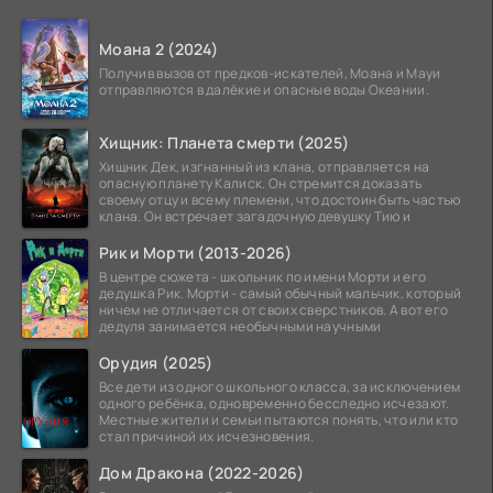
Моана 2 (2024)
Получив вызов от предков-искателей, Моана и Мауи
отправляются в далёкие и опасные воды Океании.
Хищник: Планета смерти (2025)
Хищник Дек, изгнанный из клана, отправляется на
опасную планету Калиск. Он стремится доказать
своему отцу и всему племени, что достоин быть частью
клана. Он встречает загадочную девушку Тию и
Рик и Морти (2013-2026)
В центре сюжета - школьник по имени Морти и его
дедушка Рик. Морти - самый обычный мальчик, который
ничем не отличается от своих сверстников. А вот его
дедуля занимается необычными научными
Орудия (2025)
Все дети из одного школьного класса, за исключением
одного ребёнка, одновременно бесследно исчезают.
Местные жители и семьи пытаются понять, что или кто
стал причиной их исчезновения.
Дом Дракона (2022-2026)