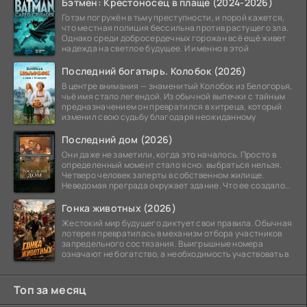
Бэтмен: Крестоносец в плаще (2024-2026)
Готэм погружён в тьму преступности, и порой кажется,
что местная полиция бессильна против растущего зла.
Однако среди добросердечных горожан всё ещё живет
надежда на светлое будущее. И именно в этой
Последний богатырь. Колобок (2026)
В центре внимания — знаменитый Колобок из Белогорья,
чьё имя стало легендой. Из обычной выпечки с тайным
предназначением он превратился в хитреца, который
изменил свою судьбу благодаря неожиданному
Последний дом (2026)
Они даже не заметили, когда это началось. Просто в
определенный момент стало ясно: выбраться нельзя.
Четверо человек заперты в собственном жилище.
Неведомая преграда окружает здание. Что ее создало
—
Гонка животных (2026)
Жестокий мир будущего диктует свои правила. Обычная
лотерея превратилась в механизм отбора участников
запредельного состязания. Выигрышные номера
означают не богатство, а необходимость участвовать в
Топ за месяц