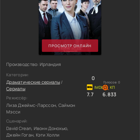
ПРОСМОТР ОНЛАЙН
Производство: Ирландия
Категории:
0
Драматические сериалы
/
Голосов:
0
Сериалы
7.7
6.833
Режиссёр:
Лиза Джеймс-Ларссон, Саймон
Мэсси
Сценарий:
David Crean, Ивонн Донохью,
Джейн Гоган, Кэти Холли