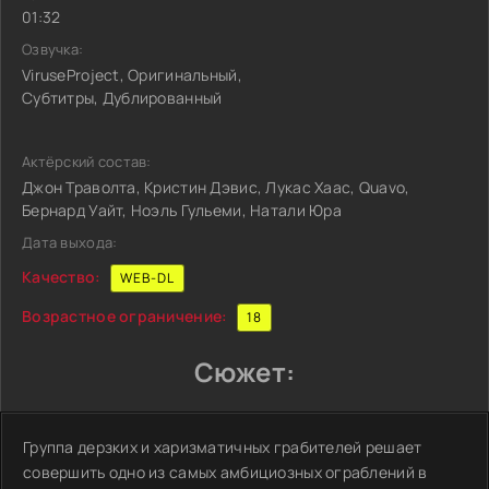
01:32
Озвучка:
ViruseProject, Оригинальный,
Субтитры, Дублированный
Актёрский состав:
Джон Траволта, Кристин Дэвис, Лукас Хаас, Quavo,
Бернард Уайт, Ноэль Гульеми, Натали Юра
Дата выхода:
Качество:
WEB-DL
Возрастное ограничение:
18
Сюжет:
Группа дерзких и харизматичных грабителей решает
совершить одно из самых амбициозных ограблений в