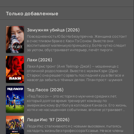
Только добавленные
Замужняя убийца (2026)
Повседневность Ю Бо На безупречна. Женщина состоит
в счастливом браке с Квон Тэ Соном. Вместе они
воспитывают маленькую принцессу. Бо На чутко следит
за уютом, обустраивает интерьер, печёт пироги.
Лаки (2026)
Лаки Армстронг (Аня Тейлор-Джой) — мошенница с
отличной родословной. Вместе с мужем Кэри (Дрю
Старки) она решает сорвать последний куш в Вегасе и
навсегда забыть о тёмных делах. План прост: шумная
Тед Лассо (2026)
«Тед Лассо» — это история о мужчине средних лет,
который долгое время тренирует команду по
американскому футболу в колледже Канзаса. Его жизнь,
хотя и не насыщенная событиями, вполне устраивает
его:
Люди Икс '97 (2026)
Люди Икс сталкиваются с новыми вызовами, пытаясь
наладить жизнь без профессора Ксавье. Не все члены