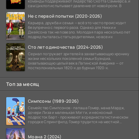
команды поддерживают лидерство Скотта Саммерса, и
сам Циклоп испытывает давление от новой роли. В
Не с первой попытки (2020-2026)
Карьера, дружба и семья — всё это часто происходит
безупречно с первого раза. Однако для Никки и
Джейсона так не повезло. Молодая пара несколько лет
подряд пыталась стать родителями, но все их
Сто лет одиночества (2024-2026)
Сериал погружает зрителей в захватывающую хронику
жизни нескольких поколений семьи Буэндиа,
охватывающую целый век в Латинской Америке — от
постколониальных 1820-х до бурных 1920-х.
Топ за месяц
Симпсоны (1989-2026)
Семейство Симпсонов - папаша Гомер, мама Мардж,
дочери Лиза и маленькая Мэгги, и несносный
подросток Барт - проживают в среднестатистическом
городке Спрингфилд. Гомер трудится на местной
атомной
Моана 2 (2024)