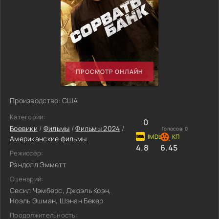
ПРОСМОТР ОНЛАЙН
Производство: США
Категории:
0
Боевики
/
Фильмы
/
Фильмы 2024
/
Голосов:
0
Американские фильмы
4.8
6.45
Режиссёр:
Рэндолл Эмметт
Сценарий:
Сесил Чэмберс, Джоэль Коэн,
Ноэль Эшман, Шэнан Бекер
Продолжительность: