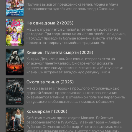
Получив вызов от предков-искателей, Моана и Мауи
отправляются в далёкие и опасные воды Океании.
Не одна дома 2 (2025)
Маша отправляется с папой в летнее путешествие в
автодоме. Три года назад мама и папа пообещали дочке,
что будут проводить больше времени вместе и теперь
поездка на природу - семейная традиция. Но
Хищник: Планета смерти (2025)
Хищник Дек, изгнанный из клана, отправляется на
опасную планету Калиск. Он стремится доказать
своему отцу и всему племени, что достоин быть частью
клана. Он встречает загадочную девушку Тию и
Охота за тенью (2025)
Макао взывает к герою из прошлого. Столкнувшись с
дерзкой бандой профессиональных воров, полиция
оказывается в тупике. В отчаянной попытке переломить
ситуацию они обращаются за помощью к бывшему
Коммерсант (2026)
События фильма происходят в Москве. Действие
разворачивается в 1996 году. Главный герой — Андрей
Рубанов. Он успешный банкир. У него есть семья: жена
Ирма и маленький ребёнок. Вместе с другом Мишей у