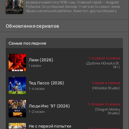
разворачивается в 1996 году. Главный герой — Андрей
Рубанов. Он успешный банкир. У него есть семья: жена
Ирма и маленький ребёнок. Вместе с другом Мишей у
Обновления сериалов
Самые последние
1-5 серия 1 сезона
Лаки (2026)
(Дубляж HDrezka St.
1 сезон
18+)
Тед Лассо (2026)
1 серия 4 сезона
(HDrezka Studio)
1-4 сезон
1-8 серия 2 сезона
Люди Икс '97 (2026)
(Dragon Money
1-2 сезон
Studio)
Не с первой попытки
1-5 серия 5 сезона