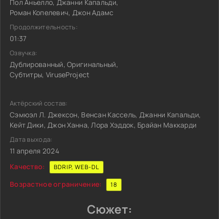
Пол Аньелло, Джанни Капальди,
Роман Копелевич, Джон Адамс
Продолжительность:
01:37
Озвучка:
Дублированный, Оригинальный,
Субтитры, ViruseProject
Актёрский состав:
Сэмюэл Л. Джексон, Венсан Кассель, Джанни Капальди,
Кейт Дики, Джон Ханна, Лора Хэддок, Брайан Маккарди
Дата выхода:
11 апреля 2024
Качество:
BDRIP, WEB-DL
Возрастное ограничение:
18
Сюжет: