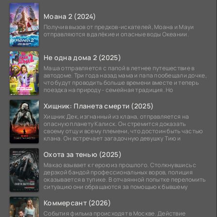
атомной
Моана 2 (2024)
Получив вызов от предков-искателей, Моана и Мауи
отправляются в далёкие и опасные воды Океании.
Не одна дома 2 (2025)
Маша отправляется с папой в летнее путешествие в
автодоме. Три года назад мама и папа пообещали дочке,
что будут проводить больше времени вместе и теперь
поездка на природу - семейная традиция. Но
Хищник: Планета смерти (2025)
Хищник Дек, изгнанный из клана, отправляется на
опасную планету Калиск. Он стремится доказать
своему отцу и всему племени, что достоин быть частью
клана. Он встречает загадочную девушку Тию и
Охота за тенью (2025)
Макао взывает к герою из прошлого. Столкнувшись с
дерзкой бандой профессиональных воров, полиция
оказывается в тупике. В отчаянной попытке переломить
ситуацию они обращаются за помощью к бывшему
Коммерсант (2026)
События фильма происходят в Москве. Действие