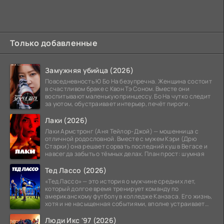
Только добавленные
Замужняя убийца (2026)
Повседневность Ю Бо На безупречна. Женщина состоит
в счастливом браке с Квон Тэ Соном. Вместе они
воспитывают маленькую принцессу. Бо На чутко следит
за уютом, обустраивает интерьер, печёт пироги.
Лаки (2026)
Лаки Армстронг (Аня Тейлор-Джой) — мошенница с
отличной родословной. Вместе с мужем Кэри (Дрю
Старки) она решает сорвать последний куш в Вегасе и
навсегда забыть о тёмных делах. План прост: шумная
Тед Лассо (2026)
«Тед Лассо» — это история о мужчине средних лет,
который долгое время тренирует команду по
американскому футболу в колледже Канзаса. Его жизнь,
хотя и не насыщенная событиями, вполне устраивает
его:
Люди Икс '97 (2026)