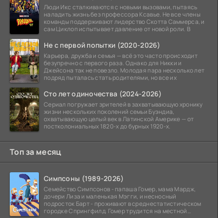
Люди Икс сталкиваются с новыми вызовами, пытаясь
наладить жизнь без профессора Ксавье. Не все члены
команды поддерживают лидерство Скотта Саммерса, и
сам Циклоп испытывает давление от новой роли. В
Не с первой попытки (2020-2026)
Карьера, дружба и семья — всё это часто происходит
безупречно с первого раза. Однако для Никки и
Джейсона так не повезло. Молодая пара несколько лет
подряд пыталась стать родителями, но все их
Сто лет одиночества (2024-2026)
Сериал погружает зрителей в захватывающую хронику
жизни нескольких поколений семьи Буэндиа,
охватывающую целый век в Латинской Америке — от
постколониальных 1820-х до бурных 1920-х.
Топ за месяц
Симпсоны (1989-2026)
Семейство Симпсонов - папаша Гомер, мама Мардж,
дочери Лиза и маленькая Мэгги, и несносный
подросток Барт - проживают в среднестатистическом
городке Спрингфилд. Гомер трудится на местной