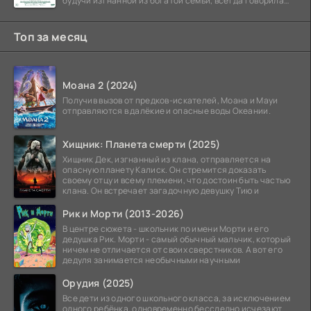
будучи изгнанной из богатой семьи, всегда говорила
ему, что их
Топ за месяц
Моана 2 (2024)
Получив вызов от предков-искателей, Моана и Мауи
отправляются в далёкие и опасные воды Океании.
Хищник: Планета смерти (2025)
Хищник Дек, изгнанный из клана, отправляется на
опасную планету Калиск. Он стремится доказать
своему отцу и всему племени, что достоин быть частью
клана. Он встречает загадочную девушку Тию и
Рик и Морти (2013-2026)
В центре сюжета - школьник по имени Морти и его
дедушка Рик. Морти - самый обычный мальчик, который
ничем не отличается от своих сверстников. А вот его
дедуля занимается необычными научными
Орудия (2025)
Все дети из одного школьного класса, за исключением
одного ребёнка, одновременно бесследно исчезают.