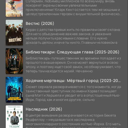
Супермен, любимец миллионов по всему миру, вновь
покоряет экраны своими увлекательными
приключениями! Кларк Кент остается тем же мощным и
целеустремленным героем с внушительной физической
подготовкой.
Вестис (2026)
Киран с детства привык жить по правилам своего клана.
Для него объединение важнее закона, а уважение
нельзя получить красивыми словами. Его нужно
доказать делом, иначе ты никто. Главным человеком в
Библиотекари: Следующая глава (2025-2026)
Библиотекарь-путешественник во времени попадает из
прошлого в наше время. Он не может вернуться в свою
эпоху, и поэтому ищет свой замок, но обнаруживает, что
теперь там находится музей. Нечаянно
Ходячие мертвецы: Мёртвый город (2023-2026)
Сюжет сериала разворачивается с того момента, когда
таинственный преступник по имени Хорват похищает
сына Мэгги Хершела и уводит его в опустошенный Нью-
Йорк. Город, как и многие другие, сильно
Наследник (2026)
В центре внимания разворачивается история Бекета
Редфеллоу — неудавшегося наследника
многомиллиардного состояния из Нью-Йорка. Его мать,