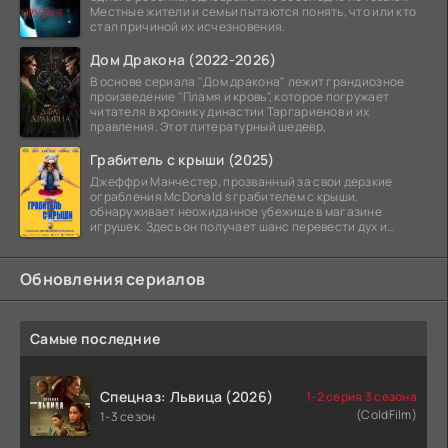
Местные жители и семьи пытаются понять, что или кто
стал причиной их исчезновения.
Дом Дракона (2022-2026)
В основе сериала "Дом дракона" лежит грандиозное
произведение "Пламя и кровь", которое погружает
читателя в хронику династии Таргариенов и их
правления. Этот литературный шедевр,
Грабитель с крыши (2025)
Джеффри Манчестер, прозванный за свои дерзкие
ограбления McDonald s грабителем с крыши,
обнаруживает неожиданное убежище в магазине
игрушек. Здесь он получает шанс перевести дух и
залечь на дно. Но
Обновления сериалов
Самые последние
Спецназ: Львица (2026)
1-2 серия 3 сезона
(ColdFilm)
1-3 сезон