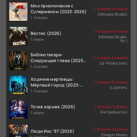
Мои приключения с
1-9 серия 3 сезона
Суперменом (2023-2026)
(HDrezka Studio)
1-3 сезон
1-6 серия 1 сезона
Вестис (2026)
(HDrezka Studio.
1 сезон
18+)
Библиотекари:
1-4 серия 2 сезона
Следующая глава (2025-
(LE-Production)
2026)
1-2 сезон
Ходячие мертвецы:
1-3 серия 3 сезона
Мёртвый город (2023-
(LostFilm)
2026)
1-3 сезон
Точка взрыва (2026)
1-2 серия 1 сезона
(Не требуется)
1 сезон
1-8 серия 2 сезона
Люди Икс '97 (2026)
(Dragon Money