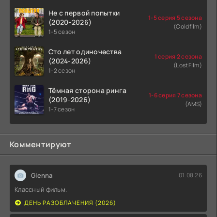
Не с первой попытки
1-5 серия 5 сезона
(2020-2026)
(Coldfilm)
1-5 сезон
Сто лет одиночества
1 серия 2 сезона
(2024-2026)
(LostFilm)
1-2 сезон
Тёмная сторона ринга
1-6 серия 7 сезона
(2019-2026)
(AMS)
1-7 сезон
Комментируют
Glenna
01.08.26
Классный фильм.
ДЕНЬ РАЗОБЛАЧЕНИЯ (2026)