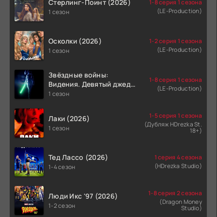
Стерлинг-Поинт (2026)
1-8 серия 1 сезона
(LE-Production)
1 сезон
Осколки (2026)
1-2 серия 1 сезона
(LE-Production)
1 сезон
Звёздные войны:
1-8 серия 1 сезона
Видения. Девятый джедай
(LE-Production)
(2026)
1 сезон
1-5 серия 1 сезона
Лаки (2026)
(Дубляж HDrezka St.
1 сезон
18+)
Тед Лассо (2026)
1 серия 4 сезона
(HDrezka Studio)
1-4 сезон
1-8 серия 2 сезона
Люди Икс '97 (2026)
(Dragon Money
1-2 сезон
Studio)