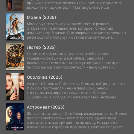
принимает жёсткие решения и не любит, когда что‑то
выходит из‑под контроля. Поэтому она всегда
Моана (2026)
Моана чувствует, что океан её зовёт, и решает
отправиться в путешествие, которое полностью
изменит ход её жизни. Она впервые выходит за пределы
рифа родного Мотунуи и становится спутницей
знаменитого
Люгер (2025)
Нанятые продажным адвокатом, чтобы вернуть
украденную машину, двое мелких бандитов
оказываются втянуты в жестокую ситуацию, которая
быстро выходит из-под контроля и вынуждает их
вступить в brutalное
Оболочка (2025)
Актриса Саманта Лейк готова была на всё ради успеха.
И он сам постучался к ней в лице Зои Шэннон,
генерального директора культового бренда
«Оболочка». Но когда клиенты компании, включая
восходящую
Астронавт (2025)
Женщина-астронавт Сэм Уокер возвращается на Землю
после первого космического полёта, однако вход
капсулы в атмосферу идёт не по плану. На короткое
время связь с кораблём пропадает, капсула получает