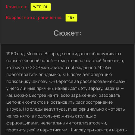
Качество:
WEB-DL
Возрастное ограничение:
18+
Сюжет:
1960 год, Москва. В городе неожиданно обнаруживают
больных чёрной оспой — смертельно опасной болезнью,
которую в СССР уже считали побеждённой. Чтобы
предотвратить эпидемию, КГБ поручает операцию
полковнику Шилову. Он берётся за расследование сразу:
у него личные причины ненавидеть эту заразу. Задача —
как можно быстрее найти всех заражённых, разорвать
цепочки контактов и остановить распространение
вируса. Но следы ведут туда, куда официально смотреть
не принято: в подпольную жизнь столицы с
фарцовщиками, нелегальными тотализаторами,
проституцией и наркотиками. Шилову приходится нырять