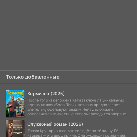
Только добавленные
Кормилец (2026)
После того как его жена Кэти заключила уникальную
сделку на шоу «Shark Tank», которая предполагает
длительную деловую поездку, Нейту, всю жизнь
обеспечивавшему семью, теперь приходится впервые
стать
Служебный роман (2026)
Джеки Круз привыкла, что всё идёт по её плану. Её
карьера — это дисциплина. Она руководит компанией,