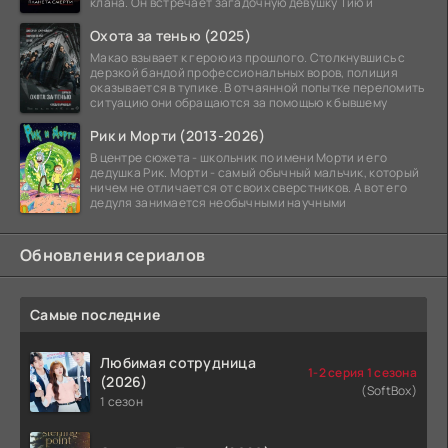
клана. Он встречает загадочную девушку Тию и
Охота за тенью (2025)
Макао взывает к герою из прошлого. Столкнувшись с
дерзкой бандой профессиональных воров, полиция
оказывается в тупике. В отчаянной попытке переломить
ситуацию они обращаются за помощью к бывшему
Рик и Морти (2013-2026)
В центре сюжета - школьник по имени Морти и его
дедушка Рик. Морти - самый обычный мальчик, который
ничем не отличается от своих сверстников. А вот его
дедуля занимается необычными научными
Обновления сериалов
Самые последние
Любимая сотрудница
1-2 серия 1 сезона
(2026)
(SoftBox)
1 сезон