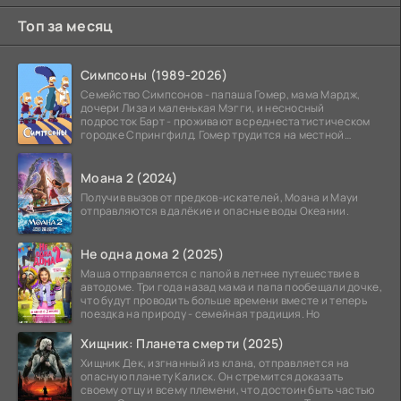
Топ за месяц
Симпсоны (1989-2026)
Семейство Симпсонов - папаша Гомер, мама Мардж,
дочери Лиза и маленькая Мэгги, и несносный
подросток Барт - проживают в среднестатистическом
городке Спрингфилд. Гомер трудится на местной
атомной
Моана 2 (2024)
Получив вызов от предков-искателей, Моана и Мауи
отправляются в далёкие и опасные воды Океании.
Не одна дома 2 (2025)
Маша отправляется с папой в летнее путешествие в
автодоме. Три года назад мама и папа пообещали дочке,
что будут проводить больше времени вместе и теперь
поездка на природу - семейная традиция. Но
Хищник: Планета смерти (2025)
Хищник Дек, изгнанный из клана, отправляется на
опасную планету Калиск. Он стремится доказать
своему отцу и всему племени, что достоин быть частью