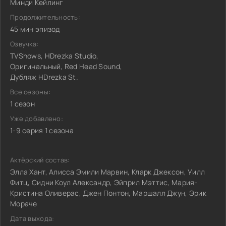
Минди Кейлинг
Продолжительность:
45 мин эпизод
Озвучка:
TVShows, HDrezka Studio,
Оригинальный, Red Head Sound,
Дубляж HDrezka St.
Все сезоны:
1 сезон
Уже добавлено:
1-9 серия 1 сезона
Актёрский состав:
Элла Хант, Алисса Эмили Марвин, Кларк Джексон, Уилл
Фитц, Сидни Коул Александр, Эйприл Мэттис, Мария-
Кристина Оливерас, Джен Понтон, Маршалл Джун, Эрик
Мораче
Дата выхода: