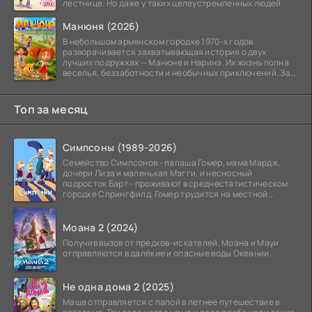
лестнице. Но даже у таких целеустремленных людей
Манюня (2026)
В небольшом армянском городке 1970-х годов
разворачивается захватывающая история о двух
лучших подружках — Манюне и Наринэ. Их жизнь полна
веселья, беззаботности и необычных приключений. За
девочками
Топ за месяц
Симпсоны (1989-2026)
Семейство Симпсонов - папаша Гомер, мама Мардж,
дочери Лиза и маленькая Мэгги, и несносный
подросток Барт - проживают в среднестатистическом
городке Спрингфилд. Гомер трудится на местной
атомной
Моана 2 (2024)
Получив вызов от предков-искателей, Моана и Мауи
отправляются в далёкие и опасные воды Океании.
Не одна дома 2 (2025)
Маша отправляется с папой в летнее путешествие в