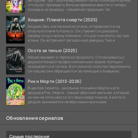
автодоме. Три года назад мама и папа пообещали дочке,
что будут проводить больше времени вместе и теперь
поездка на природу - семейная традиция. Но
Хищник: Планета смерти (2025)
Хищник Дек, изгнанный из клана, отправляется на
опасную планету Калиск. Он стремится доказать
своему отцу и всему племени, что достоин быть частью
клана. Он встречает загадочную девушку Тию и
Охота за тенью (2025)
Макао взывает к герою из прошлого. Столкнувшись с
дерзкой бандой профессиональных воров, полиция
оказывается в тупике. В отчаянной попытке переломить
ситуацию они обращаются за помощью к бывшему
Рик и Морти (2013-2026)
В центре сюжета - школьник по имени Морти и его
дедушка Рик. Морти - самый обычный мальчик, который
ничем не отличается от своих сверстников. А вот его
дедуля занимается необычными научными
Обновления сериалов
Самые последние