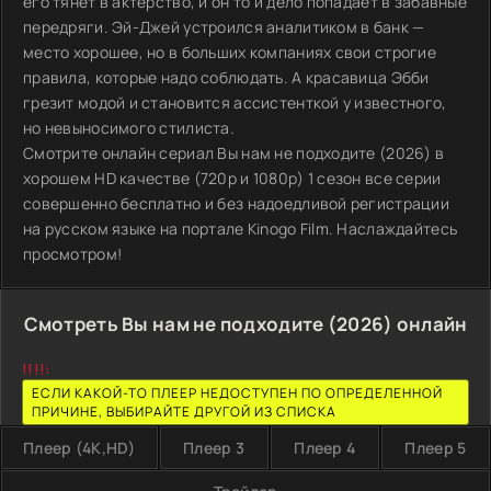
его тянет в актёрство, и он то и дело попадает в забавные
передряги. Эй-Джей устроился аналитиком в банк —
место хорошее, но в больших компаниях свои строгие
правила, которые надо соблюдать. А красавица Эбби
грезит модой и становится ассистенткой у известного,
но невыносимого стилиста.
Смотрите онлайн сериал Вы нам не подходите (2026) в
хорошем HD качестве (720p и 1080p) 1 сезон все серии
совершенно бесплатно и без надоедливой регистрации
на русском языке на портале Kinogo Film. Наслаждайтесь
просмотром!
Смотреть Вы нам не подходите (2026) онлайн
!!!!:
ЕСЛИ КАКОЙ-ТО ПЛЕЕР НЕДОСТУПЕН ПО ОПРЕДЕЛЕННОЙ
ПРИЧИНЕ, ВЫБИРАЙТЕ ДРУГОЙ ИЗ СПИСКА
Плеер (4K,HD)
Плеер 3
Плеер 4
Плеер 5