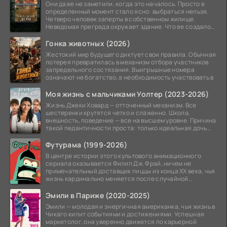
Они даже не заметили, когда это началось. Просто в
определенный момент стало ясно: выбраться нельзя.
Четверо человек заперты в собственном жилище.
Неведомая преграда окружает здание. Что ее создало
—
Гонка животных (2026)
Жестокий мир будущего диктует свои правила. Обычная
лотерея превратилась в механизм отбора участников
запредельного состязания. Выигрышные номера
означают не богатство, а необходимость участвовать в
Моя жизнь с мальчиками Уолтер (2023-2026)
Жизнь Джеки Ховард — отточенный механизм. Все
шестеренки крутятся четко и слаженно. Школа,
внешность, поведение — все на высшем уровне. Причина
такой педантичности проста: только идеальная дочь
может
Футурама (1999-2026)
В центре истории этого культового анимационного
сериала оказывается Филип Дж. Фрай, ничем не
примечательный доставщик пиццы из конца XX века, чья
жизнь кардинально меняется после случайной
заморозки
Эмили в Париже (2020-2025)
Эмили — молодая и энергичная американка, чья жизнь в
Чикаго кипит событиями и достижениями. Успешная
маркетолог, она уверенно движется по карьерной