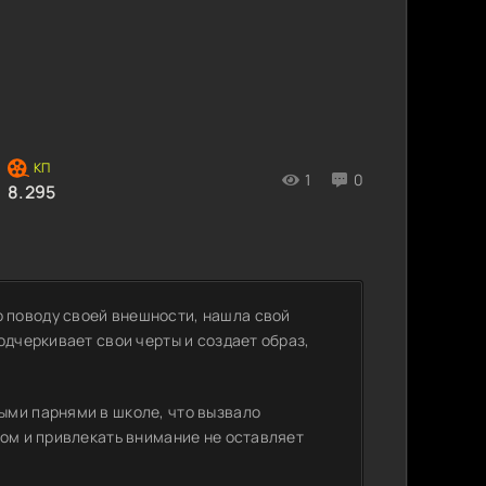
1
0
8.295
 поводу своей внешности, нашла свой
одчеркивает свои черты и создает образ,
ыми парнями в школе, что вызвало
зом и привлекать внимание не оставляет