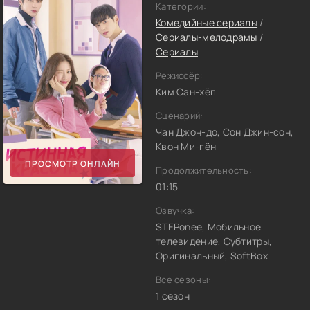
Категории:
Комедийные сериалы
/
Сериалы-мелодрамы
/
Сериалы
Режиссёр:
Ким Сан-хёп
Сценарий:
Чан Джон-до, Сон Джин-сон,
Квон Ми-гён
ПРОСМОТР ОНЛАЙН
Продолжительность:
01:15
Озвучка:
STEPonee, Мобильное
телевидение, Субтитры,
Оригинальный, SoftBox
Все сезоны:
1 сезон