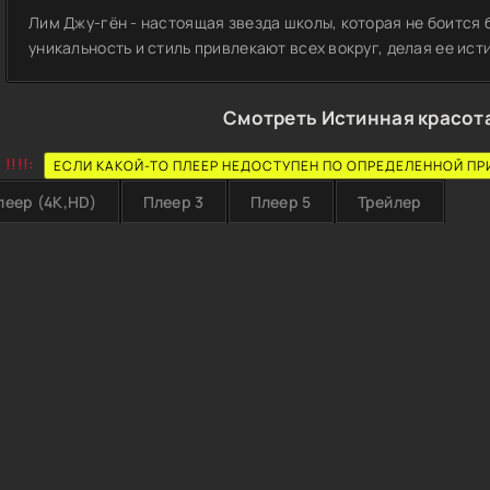
Лим Джу-гён - настоящая звезда школы, которая не боится б
уникальность и стиль привлекают всех вокруг, делая ее ис
Смотреть Истинная красота
!!!!:
ЕСЛИ КАКОЙ-ТО ПЛЕЕР НЕДОСТУПЕН ПО ОПРЕДЕЛЕННОЙ ПР
леер (4K,HD)
Плеер 3
Плеер 5
Трейлер