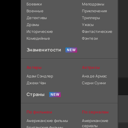
Боевики
Мелодрамы
Военные
Приключения
Детективы
Триллеры
Драмы
Ужасы
Исторические
Фантастические
Комедийные
Фэнтези
Знаменитости
Актеры
Актрисы
Адам Сэндлер
Ана де Армас
Джеки Чан
Сидни Суини
Страны
По фильмам
По сериалам
Американские фильмы
Американские
сериалы
Британские фильмы