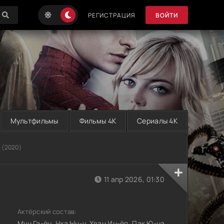
РЕГИСТРАЦИЯ
ВОЙТИ
Мультфильмы
Фильмы 4K
Сериалы 4K
 (2020)
11 апр 2026, 01:30
Актёрский состав:
Мун Га-ён, Чха Ын-у, Хван Ин-ёп, Пак Ю-на,