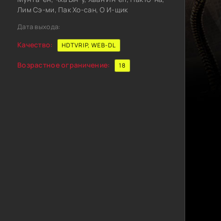
Лим Сэ-ми, Пак Хо-сан, О И-щик
Дата выхода:
Качество:
HDTVRIP, WEB-DL
Возрастное ограничение:
18