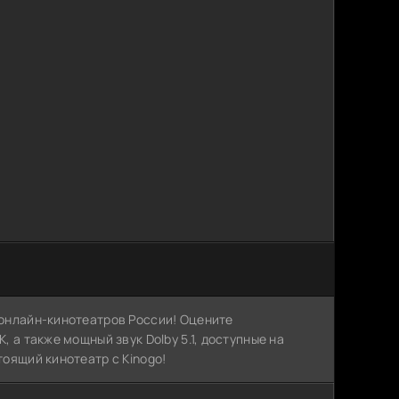
х онлайн-кинотеатров России! Оцените
, а также мощный звук Dolby 5.1, доступные на
тоящий кинотеатр с Kinogo!