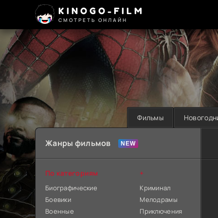
KINOGO-FILM
СМОТРЕТЬ ОНЛАЙН
Фильмы
Новогодн
Жанры фильмов
По категориям
+
Биографические
Криминал
Боевики
Мелодрамы
Военные
Приключения