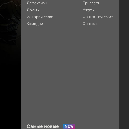
Детективы
Триллеры
Драмы
Ужасы
Исторические
Фантастические
Комедии
Фэнтези
Самые новые