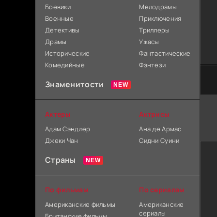
Боевики
Мелодрамы
Военные
Приключения
Детективы
Триллеры
Драмы
Ужасы
Исторические
Фантастические
Комедийные
Фэнтези
Знаменитости
Актеры
Актрисы
Адам Сэндлер
Ана де Армас
Джеки Чан
Сидни Суини
Страны
По фильмам
По сериалам
Американские фильмы
Американские
сериалы
Британские фильмы