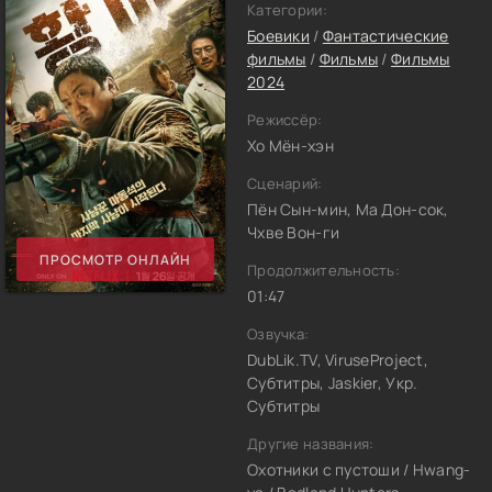
Категории:
Боевики
/
Фантастические
фильмы
/
Фильмы
/
Фильмы
2024
Режиссёр:
Хо Мён-хэн
Сценарий:
Пён Сын-мин, Ма Дон-сок,
Чхве Вон-ги
ПРОСМОТР ОНЛАЙН
Продолжительность:
01:47
Озвучка:
DubLik.TV, ViruseProject,
Субтитры, Jaskier, Укр.
Субтитры
Другие названия:
Охотники с пустоши / Hwang-