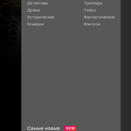
Детективы
Триллеры
Драмы
Ужасы
Исторические
Фантастические
Комедии
Фэнтези
Самые новые