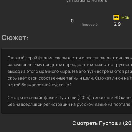
ya / Badland Hunters
0
5.9
Голосов:
0
Сюжет:
Главный герой фильма оказывается в постапокалиптическом
разрушение. Ему предстоит преодолеть множество трудност
выход из этого мрачного мира. На его пути встречаются ра
скрывает свои собственные тайны и цели. Сможет ли он най
в этой безжалостной пустоше?
Смотрите онлайн фильм Пустоши (2024) в хорошем HD качес
без надоедливой регистрации на русском языке на портале 
Смотреть Пустоши (20