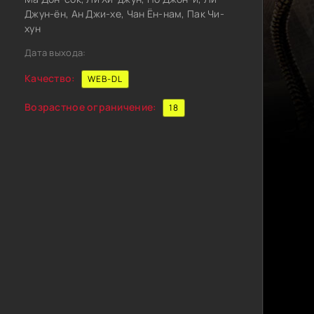
Джун-ён, Ан Джи-хе, Чан Ён-нам, Пак Чи-
хун
Дата выхода:
Качество:
WEB-DL
Возрастное ограничение:
18