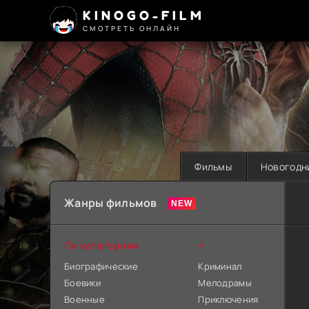
KINOGO-FILM
СМОТРЕТЬ ОНЛАЙН
Фильмы
Новогодн
Жанры фильмов
По категориям
+
Биографические
Криминал
Боевики
Мелодрамы
Военные
Приключения