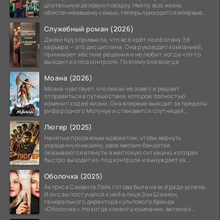
длительную деловую поездку, Нейту, всю жизнь
обеспечивавшему семью, теперь приходится впервые
стать
Служебный роман (2026)
Джеки Круз привыкла, что всё идёт по её плану. Её
карьера — это дисциплина. Она руководит компанией,
принимает жёсткие решения и не любит, когда что‑то
выходит из‑под контроля. Поэтому она всегда
Моана (2026)
Моана чувствует, что океан её зовёт, и решает
отправиться в путешествие, которое полностью
изменит ход её жизни. Она впервые выходит за пределы
рифа родного Мотунуи и становится спутницей
знаменитого
Люгер (2025)
Нанятые продажным адвокатом, чтобы вернуть
украденную машину, двое мелких бандитов
оказываются втянуты в жестокую ситуацию, которая
быстро выходит из-под контроля и вынуждает их
вступить в brutalное
Оболочка (2025)
Актриса Саманта Лейк готова была на всё ради успеха.
И он сам постучался к ней в лице Зои Шэннон,
генерального директора культового бренда
«Оболочка». Но когда клиенты компании, включая
восходящую