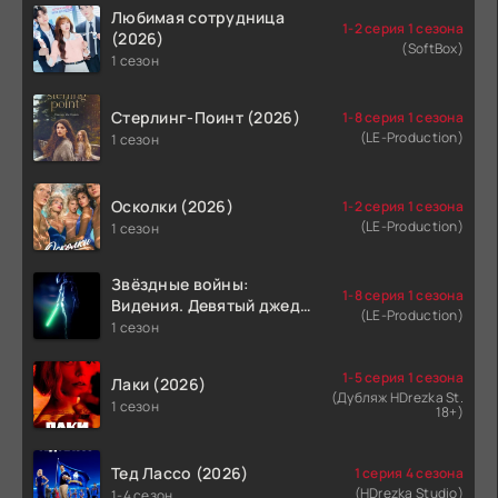
Любимая сотрудница
1-2 серия 1 сезона
(2026)
(SoftBox)
1 сезон
Стерлинг-Поинт (2026)
1-8 серия 1 сезона
(LE-Production)
1 сезон
Осколки (2026)
1-2 серия 1 сезона
(LE-Production)
1 сезон
Звёздные войны:
1-8 серия 1 сезона
Видения. Девятый джедай
(LE-Production)
(2026)
1 сезон
1-5 серия 1 сезона
Лаки (2026)
(Дубляж HDrezka St.
1 сезон
18+)
Тед Лассо (2026)
1 серия 4 сезона
(HDrezka Studio)
1-4 сезон