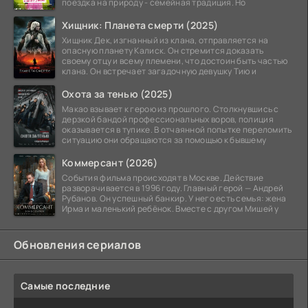
поездка на природу - семейная традиция. Но
Хищник: Планета смерти (2025)
Хищник Дек, изгнанный из клана, отправляется на
опасную планету Калиск. Он стремится доказать
своему отцу и всему племени, что достоин быть частью
клана. Он встречает загадочную девушку Тию и
Охота за тенью (2025)
Макао взывает к герою из прошлого. Столкнувшись с
дерзкой бандой профессиональных воров, полиция
оказывается в тупике. В отчаянной попытке переломить
ситуацию они обращаются за помощью к бывшему
Коммерсант (2026)
События фильма происходят в Москве. Действие
разворачивается в 1996 году. Главный герой — Андрей
Рубанов. Он успешный банкир. У него есть семья: жена
Ирма и маленький ребёнок. Вместе с другом Мишей у
Обновления сериалов
Самые последние