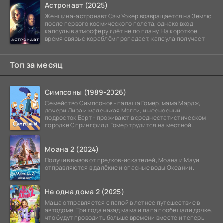
Астронавт (2025)
Женщина-астронавт Сэм Уокер возвращается на Землю
после первого космического полёта, однако вход
капсулы в атмосферу идёт не по плану. На короткое
время связь с кораблём пропадает, капсула получает
Топ за месяц
Симпсоны (1989-2026)
Семейство Симпсонов - папаша Гомер, мама Мардж,
дочери Лиза и маленькая Мэгги, и несносный
подросток Барт - проживают в среднестатистическом
городке Спрингфилд. Гомер трудится на местной
атомной
Моана 2 (2024)
Получив вызов от предков-искателей, Моана и Мауи
отправляются в далёкие и опасные воды Океании.
Не одна дома 2 (2025)
Маша отправляется с папой в летнее путешествие в
автодоме. Три года назад мама и папа пообещали дочке,
что будут проводить больше времени вместе и теперь