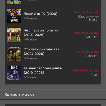
1-8 серия 2 сезона
Люди Икс '97 (2026)
(Dragon Money
1-2 сезон
Studio)
Не с первой попытки
1-5 серия 5 сезона
(2020-2026)
(Coldfilm)
1-5 сезон
Сто лет одиночества
1 серия 2 сезона
(2024-2026)
(LostFilm)
1-2 сезон
Тёмная сторона ринга
1-6 серия 7 сезона
(2019-2026)
(AMS)
1-7 сезон
Комментируют