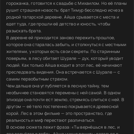
горожанка, готовится к свадьбе с Михаилом. Но её планы
рушит страшная новость: брат Тимур бесследно исчез в
родной татарской деревне. Айша срывается с места и
едет туда, где прошли её детство и юность, чтобы
разыскать брата.
В деревне ей приходится заново пережить прошлое,
которое она старалась забыть, и столкнуться с местными
жителями, у которых есть свои секреты. По старинным
поверьям, в лесу обитает Шурале — дух, который уводит
людей. Как только Айша входит в этот лес, её начинают
преследовать видения. Она встречается с Шурале — с
самим первобытным страхом.
Чем дальше она углубляется в лесную тайну, тем
необычнее становятся перемены с ней самой. В одном
эпизоде она почти ест землю, стремясь слиться с ней. В
другом — её тело постепенно покрывается древесной
корой. Лес в этом фильме — это пространство, где
реальность и миф перестают различаться.
В основе сюжета лежит фраза: «Ты вернёшься в лес, и
лес вернётся в тебя». Айше нужно решить: остаться в