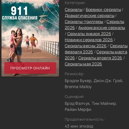
Категории:
Сериалы
/
Боевики-сериалы
/
Драматические сериалы
/
Сериалы-триллеры
/
Сериалы
2026
/
Американские сериалы
/
Сериалы января 2026
/
Новинки сериалов 2026
/
Сериалы весны 2026
/
Сериалы
февраля 2026
/
Сериалы марта
2026
/
Сериалы апреля 2026
/
Сериалы мая 2026
ПРОСМОТР ОНЛАЙН
Режиссёр:
Брэдли Букер, Джон Дж. Грэй,
Brenna Malloy
Сценарий:
Брэд Фалчук, Тим Майнир,
Райан Мерфи
Продолжительность:
43 мин эпизод