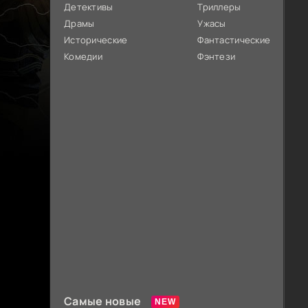
Детективы
Триллеры
Драмы
Ужасы
Исторические
Фантастические
Комедии
Фэнтези
Самые новые