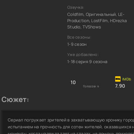
Озвучка:
Coldfilm, Оригинальный, LE-
Production, LostFilm, HDrezka
Studio, TVShows
Все сезоны:
1-9 сезон
Уже добавлено:
1-18 серия 9 сезона
10
7.90
Голосов:
4
Сюжет:
Сериал погружает зрителей в захватывающую хронику город
испытанием на прочность для сотен жителей, оказавшихся н
моменты, когда надежда тает на глазах, на помощь приходят