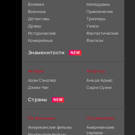
Боевики
Мелодрамы
Военные
Приключения
Детективы
Триллеры
Драмы
Ужасы
Исторические
Фантастические
Комедийные
Фэнтези
Знаменитости
Актеры
Актрисы
Адам Сэндлер
Ана де Армас
Джеки Чан
Сидни Суини
Страны
По фильмам
По сериалам
Американские фильмы
Американские
сериалы
Британские фильмы