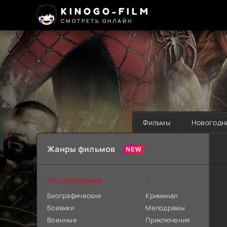
KINOGO-FILM
СМОТРЕТЬ ОНЛАЙН
Фильмы
Новогодн
Жанры фильмов
По категориям
+
Биографические
Криминал
Боевики
Мелодрамы
Военные
Приключения