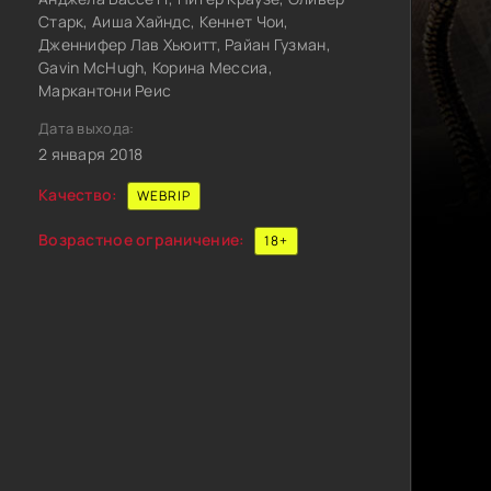
Старк, Аиша Хайндс, Кеннет Чои,
Дженнифер Лав Хьюитт, Райан Гузман,
Gavin McHugh, Корина Мессиа,
Маркантони Реис
Дата выхода:
2 января 2018
Качество:
WEBRIP
Возрастное ограничение:
18+