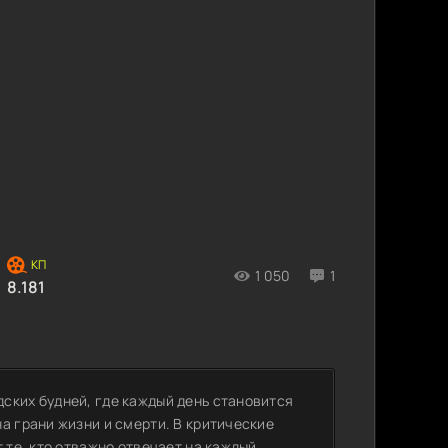
1 050
1
8.181
ских будней, где каждый день становится
а грани жизни и смерти. В критические
 те, кто отважно отвечает на каждый