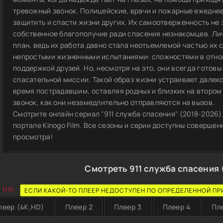
тревожный звонок. Полицейские, врачи и пожарные ежедне
защитить и спасти жизни других. Их самоотверженность не з
собственное благополучие ради спасения незнакомцев. Лич
план, ведь их работа давно стала неотъемлемой частью их 
непростыми жизненными испытаниями: сложностями в отнош
поддержкой друзей. Но, несмотря на это, они всегда готовы
спасательной миссии. Такой образ жизни устраивает далеко 
время пострадавшим, оставляя родных и близких на втором
звонок, как они незамедлительно отправляются на вызов.
Смотрите онлайн сериал "911 служба спасения" (2018-2026) 
портале Kinogo Film. Все сезоны и серии доступны совершен
просмотра!
Смотреть 911 служба спасения 
!!!!:
ЕСЛИ КАКОЙ-ТО ПЛЕЕР НЕДОСТУПЕН ПО ОПРЕДЕЛЕННОЙ ПР
леер (4K,HD)
Плеер 2
Плеер 3
Плеер 4
Пл