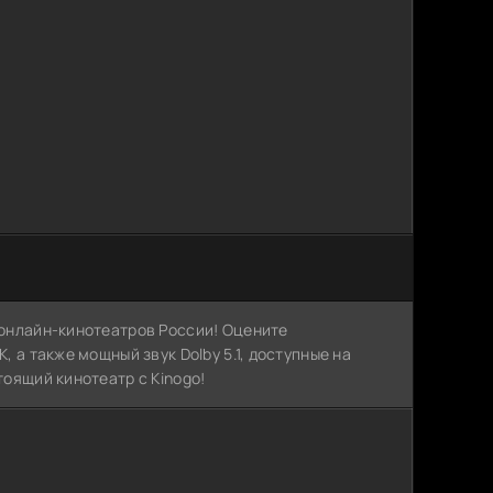
х онлайн-кинотеатров России! Оцените
, а также мощный звук Dolby 5.1, доступные на
тоящий кинотеатр с Kinogo!