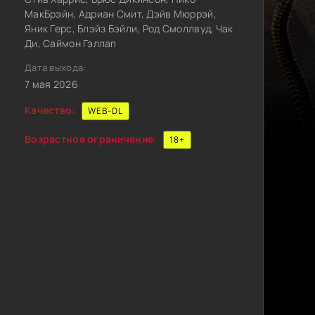
МакБрэйн, Адриан Смит, Дэйв Мюррэй,
Яник Герс, Блэйз Бэйли, Род Смоллвуд, Чак
Ди, Саймон Гэллап
Дата выхода:
7 мая 2026
Качество:
WEB-DL
Возрастное ограничение:
18+