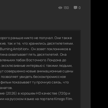
130
0
орого раньше никто не получал. Они также
ие, так и те, что хранились десятилетиями.
Burning Ambition». Он зовет поклонников в
тина охватывает пять десятилетий. Она
 маленьких пабах Восточного Лондона до
ь эксклюзивные интервью с такими людьми,
 ждут совершенно новые анимационные сцены
о позволяет увидеть бескомпромиссное
, фильм показывает ту прочную связь, что
анатов.
е (2026) в хорошем HD качестве (720p и
 на русском языке на портале Kinogo Film.