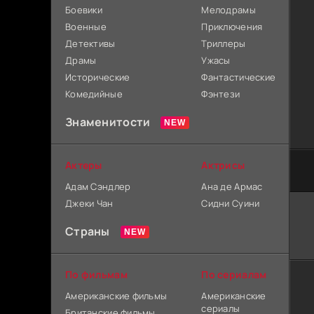
Боевики
Мелодрамы
Военные
Приключения
Детективы
Триллеры
Драмы
Ужасы
Исторические
Фантастические
Комедийные
Фэнтези
Знаменитости
Актеры
Актрисы
Адам Сэндлер
Ана де Армас
Джеки Чан
Сидни Суини
Страны
По фильмам
По сериалам
Американские фильмы
Американские
сериалы
Британские фильмы