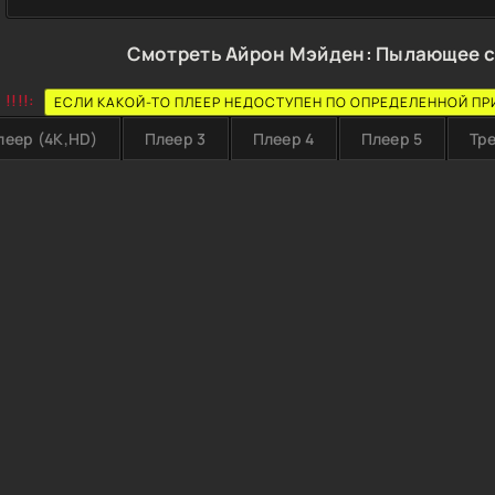
Смотреть Айрон Мэйден: Пылающее с
!!!!:
ЕСЛИ КАКОЙ-ТО ПЛЕЕР НЕДОСТУПЕН ПО ОПРЕДЕЛЕННОЙ ПР
леер (4K,HD)
Плеер 3
Плеер 4
Плеер 5
Тр