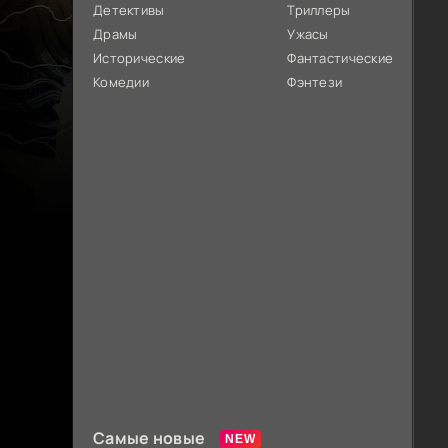
Детективы
Триллеры
Драмы
Ужасы
Исторические
Фантастические
Комедии
Фэнтези
Самые новые