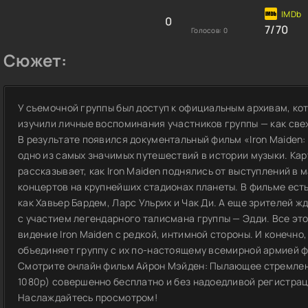
0
7/70
Голосов:
0
Сюжет:
У съемочной группы был доступ к официальным архивам, кот
изучили личные воспоминания участников группы — как свеж
В результате появился документальный фильм «Iron Maiden: 
одно из самых значимых путешествий в истории музыки. Кар
рассказывает, как Iron Maiden поднялись от выступлений в
концертов на крупнейших стадионах планеты. В фильме ест
как Хавьер Бардем, Ларс Ульрих и Чак Ди. А еще зрителей
с участием легендарного талисмана группы — Эдди. Все эт
видение Iron Maiden с редкой, интимной стороны. И конечно
объединяет группу с их по-настоящему всемирной армией ф
Смотрите онлайн фильм Айрон Мэйден: Пылающее стремлени
1080p) совершенно бесплатно и без надоедливой регистрации
Наслаждайтесь просмотром!