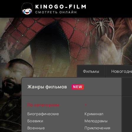
KINOGO-FILM
СМОТРЕТЬ ОНЛАЙН
Фильмы
Новогодн
Жанры фильмов
По категориям
+
Биографические
Криминал
Боевики
Мелодрамы
Военные
Приключения