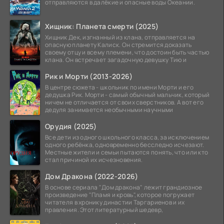
отправляются в далёкие и опасные воды Океании.
Хищник: Планета смерти (2025)
Хищник Дек, изгнанный из клана, отправляется на
опасную планету Калиск. Он стремится доказать
своему отцу и всему племени, что достоин быть частью
клана. Он встречает загадочную девушку Тию и
Рик и Морти (2013-2026)
В центре сюжета - школьник по имени Морти и его
дедушка Рик. Морти - самый обычный мальчик, который
ничем не отличается от своих сверстников. А вот его
дедуля занимается необычными научными
Орудия (2025)
Все дети из одного школьного класса, за исключением
одного ребёнка, одновременно бесследно исчезают.
Местные жители и семьи пытаются понять, что или кто
стал причиной их исчезновения.
Дом Дракона (2022-2026)
В основе сериала "Дом дракона" лежит грандиозное
произведение "Пламя и кровь", которое погружает
читателя в хронику династии Таргариенов и их
правления. Этот литературный шедевр,