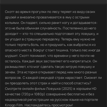
Скотт во время прогулки по лесу теряет из виду своих
друзей и внезапно проваливается в яму с острыми
кольями. Он падает, сильно ранит ногу и догадывается:
это не была обычная случайность. Постепенно до него
доходит — кто-то специально подготовил эту ловушку, и
он угодил в страшную переделку. Теперь ему нужно не
только терпеть боль, но и придумать, как выбраться из
опасного места. Вокруг стоит тишина, только лес иногда
шуршит. Скотт понимает, что времени у него почти не
осталось. Каждый звук заставляет его напрягаться. Он
размышляет, кто мог сделать такую хитрую ловушку и
зачем. Эта история открывает перед ним много разных
вопросов. С каждой секундой страх нарастает. Сможет ли
он преодолеть этот страх и найти способ спастись?
Смотрите онлайн фильм Ловушка (2025) в хорошем HD
качестве (720p и 1080p) совершенно бесплатно и без
надоедливой регистрации на русском языке на портале
Kinogo Film. Наслаждайтесь просмотром!