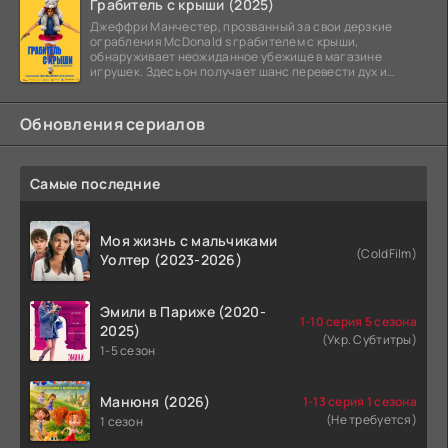
Грабитель с крыши (2025)
Джеффри Манчестер, прозванный за свои дерзкие
ограбления McDonald s грабителем с крыши,
обнаруживает неожиданное убежище в магазине
игрушек. Здесь он получает шанс перевести дух и
залечь на дно. Но
Обновления сериалов
Самые последние
Моя жизнь с мальчиками
(ColdFilm)
Уолтер (2023-2026)
Эмили в Париже (2020-
1-10 серия 5 сезона
2025)
(Укр. Субтитры)
1-5 сезон
Манюня (2026)
1-13 серия 1 сезона
(Не требуется)
1 сезон