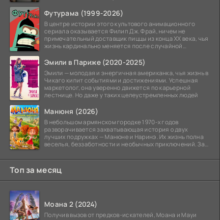
может
Футурама (1999-2026)
В центре истории этого культового анимационного
сериала оказывается Филип Дж. Фрай, ничем не
примечательный доставщик пиццы из конца XX века, чья
жизнь кардинально меняется после случайной
заморозки
Эмили в Париже (2020-2025)
Эмили — молодая и энергичная американка, чья жизнь в
Чикаго кипит событиями и достижениями. Успешная
маркетолог, она уверенно движется по карьерной
лестнице. Но даже у таких целеустремленных людей
Манюня (2026)
В небольшом армянском городке 1970-х годов
разворачивается захватывающая история о двух
лучших подружках — Манюне и Наринэ. Их жизнь полна
веселья, беззаботности и необычных приключений. За
девочками
Топ за месяц
Моана 2 (2024)
Получив вызов от предков-искателей, Моана и Мауи