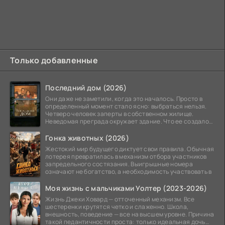
Только добавленные
Последний дом (2026)
Они даже не заметили, когда это началось. Просто в
определенный момент стало ясно: выбраться нельзя.
Четверо человек заперты в собственном жилище.
Неведомая преграда окружает здание. Что ее создало
—
Гонка животных (2026)
Жестокий мир будущего диктует свои правила. Обычная
лотерея превратилась в механизм отбора участников
запредельного состязания. Выигрышные номера
означают не богатство, а необходимость участвовать в
Моя жизнь с мальчиками Уолтер (2023-2026)
Жизнь Джеки Ховард — отточенный механизм. Все
шестеренки крутятся четко и слаженно. Школа,
внешность, поведение — все на высшем уровне. Причина
такой педантичности проста: только идеальная дочь