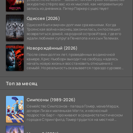
аккуратно стёрло вас из их мыслей, как неправильную
запись из дневника. Питер Паркер существует
Одиссея (2026)
Одиссей был измучен долгими сражениями. Когда
Троянская война наконец закончилась, он поспешил
возвратиться домой, на родной остров Итака, где его
ждали любимая супруга Пенелопа и их сын Телемах.
Новорождённый (2026)
После семи долгих лет, проведённых в одиночной
камере, Крис Ньюборн выходит на свободу, надеясь
начать новую жизнь и восстановить отношения с
семьёй. Но реальность оказывается гораздо суровее
его
Топ за месяц
Симпсоны (1989-2026)
Семейство Симпсонов - папаша Гомер, мама Мардж,
дочери Лиза и маленькая Мэгги, и несносный
подросток Барт - проживают в среднестатистическом
городке Спрингфилд. Гомер трудится на местной
атомной