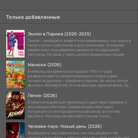
Только добавленные
Эмили в Париже (2020-2025)
Эмили — молодая и энергичная американка, чья жизнь в
Чикаго кипит событиями и достижениями. Успешная
маркетолог, она уверенно движется по карьерной
лестнице. Но даже у таких целеустремленных людей
Манюня (2026)
В небольшом армянском городке 1970-х годов
разворачивается захватывающая история о двух
лучших подружках — Манюне и Наринэ. Их жизнь полна
веселья, беззаботности и необычных приключений. За
девочками
Ленин (2026)
Глубоко в индийской провинции существует деревня с
ужасающим обычаем. Шрирампурам ежегодно
погружается не в праздничное веселье, а в пучину
насилия. Ритуальное противостояние стало
обязательной
Человек-паук: Новый день (2026)
Вообразите: вас забыли все, кого вы обожали. Не
уехали, не исчезли — забыли, так как чужое колдовство