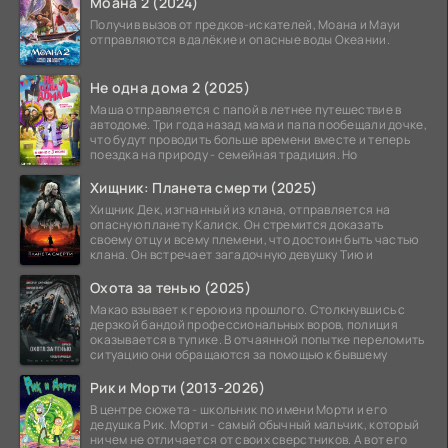
Моана 2 (2024)
Получив вызов от предков-искателей, Моана и Мауи
отправляются в далёкие и опасные воды Океании.
Не одна дома 2 (2025)
Маша отправляется с папой в летнее путешествие в
автодоме. Три года назад мама и папа пообещали дочке,
что будут проводить больше времени вместе и теперь
поездка на природу - семейная традиция. Но
Хищник: Планета смерти (2025)
Хищник Дек, изгнанный из клана, отправляется на
опасную планету Калиск. Он стремится доказать
своему отцу и всему племени, что достоин быть частью
клана. Он встречает загадочную девушку Тию и
Охота за тенью (2025)
Макао взывает к герою из прошлого. Столкнувшись с
дерзкой бандой профессиональных воров, полиция
оказывается в тупике. В отчаянной попытке переломить
ситуацию они обращаются за помощью к бывшему
Рик и Морти (2013-2026)
В центре сюжета - школьник по имени Морти и его
дедушка Рик. Морти - самый обычный мальчик, который
ничем не отличается от своих сверстников. А вот его