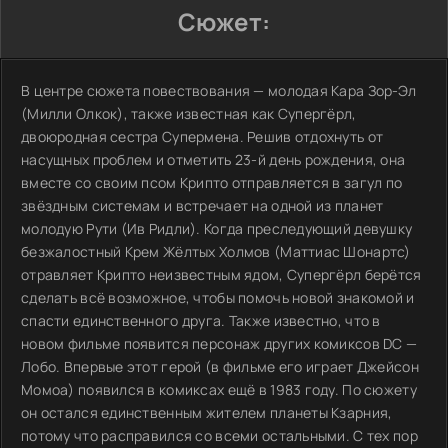
Сюжет:
В центре сюжета повествования — молодая Кара Зор-Эл
(Милли Олкок), также известная как Супергёрл,
двоюродная сестра Супермена. Решив отдохнуть от
насущных проблем и отметить 23-й день рождения, она
вместе со своим псом Крипто отправляется в загул по
звёздным системам и встречает на одной из планет
молодую Рути (Ив Ридли). Когда преследующий девушку
безжалостный Крем Жёлтых Холмов (Маттиас Шонартс)
отравляет Крипто неизвестным ядом, Супергёрл берётся
сделать всё возможное, чтобы помочь новой знакомой и
спасти единственного друга. Также известно, что в
новом фильме появится персонаж других комиксов DC —
Лобо. Впервые этот герой (в фильме его играет Джейсон
Момоа) появился в комиксах ещё в 1983 году. По сюжету
он остался единственным жителем планеты Кзарния,
потому что расправился со всеми остальными. С тех пор