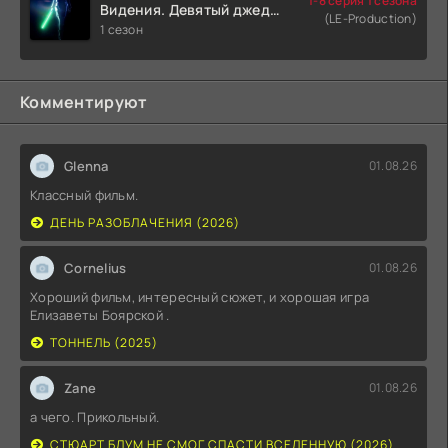
1-8 серия 1 сезона
Видения. Девятый джедай
(LE-Production)
(2026)
1 сезон
Комментируют
Glenna
01.08.26
Классный фильм.
ДЕНЬ РАЗОБЛАЧЕНИЯ (2026)
Cornelius
01.08.26
Хороший фильм, интересный сюжет, и хорошая игра
Елизаветы Боярской .
ТОННЕЛЬ (2025)
Zane
01.08.26
а чего. Прикольный.
СТЮАРТ БЛУМ НЕ СМОГ СПАСТИ ВСЕЛЕННУЮ (2026)