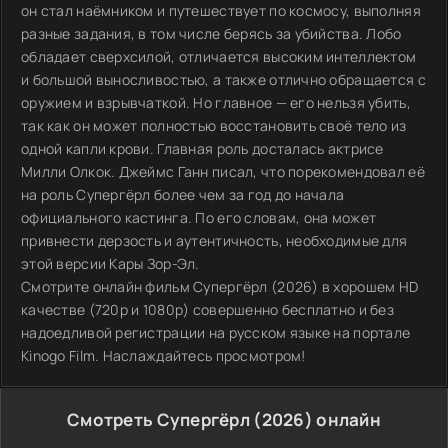
он стал наёмником и путешествует по космосу, выполняя
разные задания, в том числе берясь за убийства. Лобо
обладает сверхсилой, отличается высоким интеллектом
и большой выносливостью, а также отлично обращается с
оружием и взрывчаткой. Но главное — его нельзя убить,
так как он может полностью восстановить своё тело из
одной капли крови. Главная роль досталась актрисе
Милли Олкок. Джеймс Ганн писал, что порекомендовал её
на роль Супергёрл более чем за год до начала
официального кастинга. По его словам, она может
привнести дерзость и аутентичность, необходимые для
этой версии Кары Зор-Эл.
Смотрите онлайн фильм Супергёрл (2026) в хорошем HD
качестве (720p и 1080p) совершенно бесплатно и без
надоедливой регистрации на русском языке на портале
Kinogo Film. Наслаждайтесь просмотром!
Смотреть Супергёрл (2026) онлайн