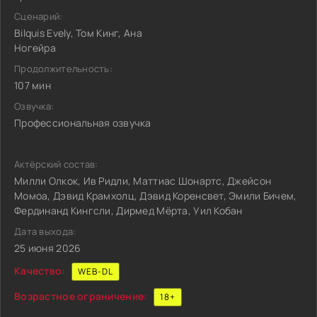
Сценарий:
Bilquis Evely, Том Кинг, Ана
Ногейра
Продолжительность:
107 мин
Озвучка:
Профессиональная озвучка
Актёрский состав:
Милли Олкок, Ив Ридли, Маттиас Шонартс, Джейсон
Момоа, Дэвид Крамхолц, Дэвид Коренсвет, Эмили Бичем,
Фердинанд Кингсли, Дирмед Мёрта, Уил Кобан
Дата выхода:
25 июня 2026
Качество:
WEB-DL
Возрастное ограничение:
18+