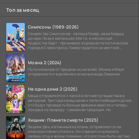
Топ за месяц
Симпсоны (1989-2026)
Семейство Симпсонов - папаша Гомер, мама Мардж,
дочери Лиза и маленькая Мэгги, и несносный
подросток Барт - проживают в среднестатистическом
городке Спрингфилд. Гомер трудится на местной
атомной
Моана 2 (2024)
Получив вызов от предков-искателей, Моана и Мауи
отправляются в далёкие и опасные воды Океании.
Не одна дома 2 (2025)
Маша отправляется с папой в летнее путешествие в
автодоме. Три года назад мама и папа пообещали дочке,
что будут проводить больше времени вместе и теперь
поездка на природу - семейная традиция. Но
Хищник: Планета смерти (2025)
Хищник Дек, изгнанный из клана, отправляется на
опасную планету Калиск. Он стремится доказать
своему отцу и всему племени, что достоин быть частью