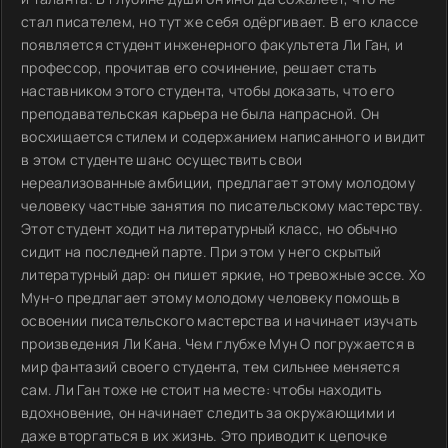
стал писателем, но тут же себя одёргивает. В его классе
появляется студент инженерного факультета Ли Ган, и
профессор, прочитав его сочинение, решает стать
наставником этого студента, чтобы доказать, что его
преподавательская карьера не была напрасной. Он
восхищается стилем и содержанием написанного и видит
в этом студенте шанс осуществить свои
нереализованные амбиции, предлагает этому молодому
человеку частные занятия по писательскому мастерству.
Этот студент ходит на литературный класс, но обычно
сидит на последней парте. При этом у него скрытый
литературный дар: он пишет яркие, но тревожные эссе. Хо
Мун-о предлагает этому молодому человеку помощь в
освоении писательского мастерства и начинает изучать
произведения Ли Кана. Чем глубже Мун О погружается в
мир фантазий своего студента, тем сильнее меняется
сам. Ли Ган тоже не стоит на месте: чтобы находить
вдохновение, он начинает следить за окружающими и
даже вторгаться в их жизнь. Это приводит к цепочке