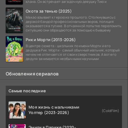
клана. Он встречает загадочную девушку Тию и
Охота за тенью (2025)
Макао взывает к герою из прошлого. Столкнувшись с
дерзкой бандой профессиональных воров, полиция
оказывается в тупике. В отчаянной попытке переломить
ситуацию они обращаются за помощью к бывшему
Рик и Морти (2013-2026)
В центре сюжета - школьник по имени Морти и его
дедушка Рик. Морти - самый обычный мальчик, который
ничем не отличается от своих сверстников. А вот его
дедуля занимается необычными научными
Обновления сериалов
Самые последние
Моя жизнь с мальчиками
(ColdFilm)
Уолтер (2023-2026)
Эмили в Париже (2020-