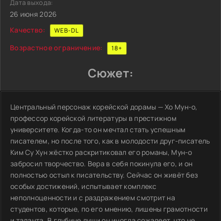
Дата выхода:
26 июня 2026
Качество:
WEB-DL
Возрастное ограничение:
18+
Сюжет:
Центральный персонаж корейской дорамы — Хо Мун-о,
профессор корейской литературы в престижном
университете. Когда-то он мечтал стать успешным
писателем, но после того, как в молодости друг-писатель
Ким Су Хун жёстко раскритиковал его романы, Мун-о
забросил творчество. Вера в себя покинула его, и он
полностью остыл к писательству. Сейчас он живёт без
особых достижений, испытывает комплекс
неполноценности и с раздражением смотрит на
студентов, которые, по его мнению, лишены грамотности
и таланта. В глубине души он иногда сожалеет, что не