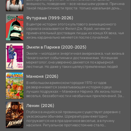
внешность, поведение — все на высшем уровне. Причина
такой педантичности проста: только идеальная дочь
может
Футурама (1999-2026)
В центре истории этого культового анимационного
сериала оказывается Филип Дж. Фрай, ничем не
примечательный доставщик пиццы из конца XX века, чья
жизнь кардинально меняется после случайной
заморозки
Эмили в Париже (2020-2025)
Эмили — молодая и энергичная американка, чья жизнь в
Чикаго кипит событиями и достижениями. Успешная
маркетолог, она уверенно движется по карьерной
лестнице. Но даже у таких целеустремленных людей
Манюня (2026)
В небольшом армянском городке 1970-х годов
разворачивается захватывающая история о двух
лучших подружках — Манюне и Наринэ. Их жизнь полна
веселья, беззаботности и необычных приключений. За
девочками
Ленин (2026)
Глубоко в индийской провинции существует деревня с
ужасающим обычаем. Шрирампурам ежегодно
погружается не в праздничное веселье, а в пучину
насилия. Ритуальное противостояние стало
обязательной