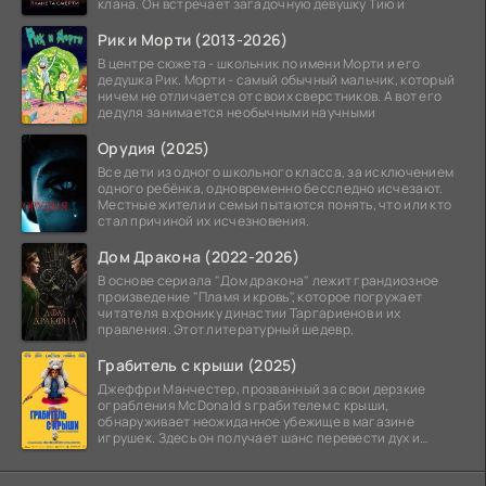
клана. Он встречает загадочную девушку Тию и
Рик и Морти (2013-2026)
В центре сюжета - школьник по имени Морти и его
дедушка Рик. Морти - самый обычный мальчик, который
ничем не отличается от своих сверстников. А вот его
дедуля занимается необычными научными
Орудия (2025)
Все дети из одного школьного класса, за исключением
одного ребёнка, одновременно бесследно исчезают.
Местные жители и семьи пытаются понять, что или кто
стал причиной их исчезновения.
Дом Дракона (2022-2026)
В основе сериала "Дом дракона" лежит грандиозное
произведение "Пламя и кровь", которое погружает
читателя в хронику династии Таргариенов и их
правления. Этот литературный шедевр,
Грабитель с крыши (2025)
Джеффри Манчестер, прозванный за свои дерзкие
ограбления McDonald s грабителем с крыши,
обнаруживает неожиданное убежище в магазине
игрушек. Здесь он получает шанс перевести дух и
залечь на дно. Но