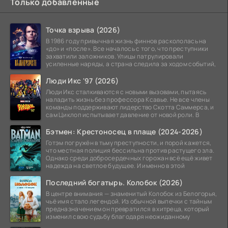
Только добавленные
Точка взрыва (2026)
В 1986 году привычная жизнь финнов раскололась на
«до» и «после». Все началось с того, что преступники
захватили заложников. Улицы патрулировали
усиленные наряды, а страна следила за ходом событий,
Люди Икс '97 (2026)
Люди Икс сталкиваются с новыми вызовами, пытаясь
наладить жизнь без профессора Ксавье. Не все члены
команды поддерживают лидерство Скотта Саммерса, и
сам Циклоп испытывает давление от новой роли. В
Бэтмен: Крестоносец в плаще (2024-2026)
Готэм погружён в тьму преступности, и порой кажется,
что местная полиция бессильна против растущего зла.
Однако среди добросердечных горожан всё ещё живет
надежда на светлое будущее. И именно в этой
Последний богатырь. Колобок (2026)
В центре внимания — знаменитый Колобок из Белогорья,
чьё имя стало легендой. Из обычной выпечки с тайным
предназначением он превратился в хитреца, который
изменил свою судьбу благодаря неожиданному