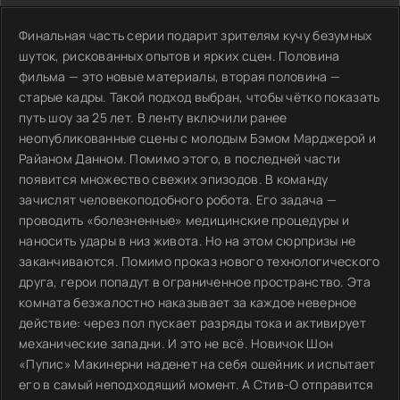
Финальная часть серии подарит зрителям кучу безумных
шуток, рискованных опытов и ярких сцен. Половина
фильма — это новые материалы, вторая половина —
старые кадры. Такой подход выбран, чтобы чётко показать
путь шоу за 25 лет. В ленту включили ранее
неопубликованные сцены с молодым Бэмом Марджерой и
Райаном Данном. Помимо этого, в последней части
появится множество свежих эпизодов. В команду
зачислят человекоподобного робота. Его задача —
проводить «болезненные» медицинские процедуры и
наносить удары в низ живота. Но на этом сюрпризы не
заканчиваются. Помимо проказ нового технологического
друга, герои попадут в ограниченное пространство. Эта
комната безжалостно наказывает за каждое неверное
действие: через пол пускает разряды тока и активирует
механические западни. И это не всё. Новичок Шон
«Пупис» Макинерни наденет на себя ошейник и испытает
его в самый неподходящий момент. А Стив-О отправится