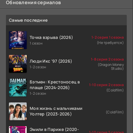
Обновления сериалов
Самые последние
Точка взрыва (2026)
1-2 серия 1 сезона
(Не требуется)
1 сезон
1-8 серия 2 сезона
Люди Икс '97 (2026)
(Dragon Money
1-2 сезон
Studio)
Бэтмен: Крестоносец в
1-10 серия 2 сезона
плаще (2024-2026)
(Coldfilm)
1-2 сезон
Моя жизнь с мальчиками
(ColdFilm)
Уолтер (2023-2026)
Эмили в Париже (2020-
1-10 серия 5 сезона