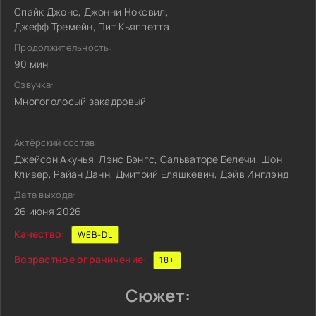
Спайк Джонс, Джонни Ноксвил,
Джефф Тремейн, Пит Кьяппетта
Продолжительность:
90 мин
Озвучка:
Многоголосый закадровый
Актёрский состав:
Джейсон Акунья, Лэнс Бэнгс, Сальваторе Белечи, Шон
Кливер, Райан Данн, Дмитрий Еляшкевич, Дэйв Инглэнд
Дата выхода:
26 июня 2026
Качество:
WEB-DL
Возрастное ограничение:
18+
Сюжет: