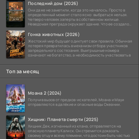
Последний дом (2026)
Они даже не заметили, когда это началось. Просто в
определенный момент стало ясно: выбраться нельзя.
Четверо человек заперты в собственном жилище.
Неведомая преграда окружает здание. Что ее создало
—
Гонка животных (2026)
Жестокий мир будущего диктует свои правила. Обычная
лотерея превратилась в механизм отбора участников
запредельного состязания. Выигрышные номера
означают не богатство, а необходимость участвовать в
Топ за месяц
Моана 2 (2024)
Получив вызов от предков-искателей, Моана и Мауи
отправляются в далёкие и опасные воды Океании.
Хищник: Планета смерти (2025)
Хищник Дек, изгнанный из клана, отправляется на
опасную планету Калиск. Он стремится доказать
своему отцу и всему племени, что достоин быть частью