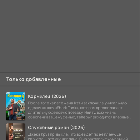
Только добавленные
Кормилец (2026)
После того как его жена Кэти заключила уникальную
сделку на шоу «Shark Tank», которая предполагает
длительную деловую поездку, Нейту, всю жизнь
обеспечивавшему семью, теперь приходится впервые
стать
Служебный роман (2026)
Джеки Круз привыкла, что всё идёт по её плану. Её
карьера — это дисциплина. Она руководит компанией,