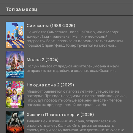
Топ за месяц
Симпсоны (1989-2026)
Семейство Симпсонов - папаша Гомер, мама Мардж,
дочери Лиза и маленькая Мэгги, и несносный
подросток Барт - проживают в среднестатистическом
городке Спрингфилд. Гомер трудится на местной
атомной
Моана 2 (2024)
Получив вызов от предков-искателей, Моана и Мауи
отправляются в далёкие и опасные воды Океании.
Не одна дома 2 (2025)
Маша отправляется с папой в летнее путешествие в
автодоме. Три года назад мама и папа пообещали дочке,
что будут проводить больше времени вместе и теперь
поездка на природу - семейная традиция. Но
Хищник: Планета смерти (2025)
Хищник Дек, изгнанный из клана, отправляется на
опасную планету Калиск. Он стремится доказать
своему отцу и всему племени, что достоин быть частью