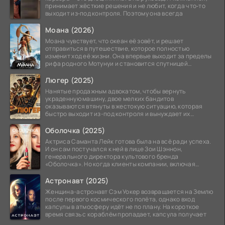
принимает жёсткие решения и не любит, когда что‑то
выходит из‑под контроля. Поэтому она всегда
Моана (2026)
Моана чувствует, что океан её зовёт, и решает
отправиться в путешествие, которое полностью
изменит ход её жизни. Она впервые выходит за пределы
рифа родного Мотунуи и становится спутницей
знаменитого
Люгер (2025)
Нанятые продажным адвокатом, чтобы вернуть
украденную машину, двое мелких бандитов
оказываются втянуты в жестокую ситуацию, которая
быстро выходит из-под контроля и вынуждает их
вступить в brutalное
Оболочка (2025)
Актриса Саманта Лейк готова была на всё ради успеха.
И он сам постучался к ней в лице Зои Шэннон,
генерального директора культового бренда
«Оболочка». Но когда клиенты компании, включая
восходящую
Астронавт (2025)
Женщина-астронавт Сэм Уокер возвращается на Землю
после первого космического полёта, однако вход
капсулы в атмосферу идёт не по плану. На короткое
время связь с кораблём пропадает, капсула получает