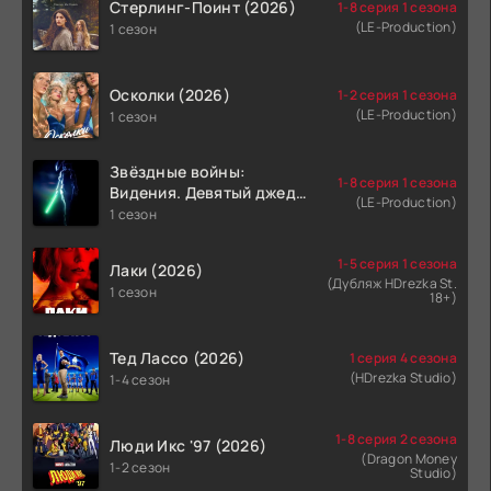
Стерлинг-Поинт (2026)
1-8 серия 1 сезона
(LE-Production)
1 сезон
Осколки (2026)
1-2 серия 1 сезона
(LE-Production)
1 сезон
Звёздные войны:
1-8 серия 1 сезона
Видения. Девятый джедай
(LE-Production)
(2026)
1 сезон
1-5 серия 1 сезона
Лаки (2026)
(Дубляж HDrezka St.
1 сезон
18+)
Тед Лассо (2026)
1 серия 4 сезона
(HDrezka Studio)
1-4 сезон
1-8 серия 2 сезона
Люди Икс '97 (2026)
(Dragon Money
1-2 сезон
Studio)