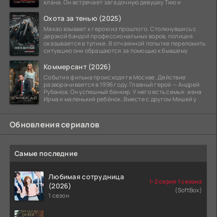
клана. Он встречает загадочную девушку Тию и
Охота за тенью (2025)
Макао взывает к герою из прошлого. Столкнувшись с
дерзкой бандой профессиональных воров, полиция
оказывается в тупике. В отчаянной попытке переломить
ситуацию они обращаются за помощью к бывшему
Коммерсант (2026)
События фильма происходят в Москве. Действие
разворачивается в 1996 году. Главный герой — Андрей
Рубанов. Он успешный банкир. У него есть семья: жена
Ирма и маленький ребёнок. Вместе с другом Мишей у
Обновления сериалов
Самые последние
Любимая сотрудница
1-2 серия 1 сезона
(2026)
(SoftBox)
1 сезон