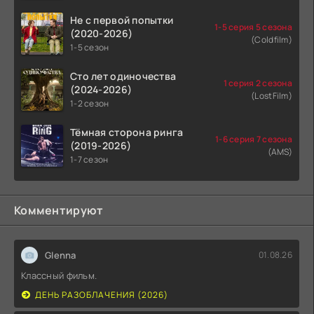
Не с первой попытки
1-5 серия 5 сезона
(2020-2026)
(Coldfilm)
1-5 сезон
Сто лет одиночества
1 серия 2 сезона
(2024-2026)
(LostFilm)
1-2 сезон
Тёмная сторона ринга
1-6 серия 7 сезона
(2019-2026)
(AMS)
1-7 сезон
Комментируют
Glenna
01.08.26
Классный фильм.
ДЕНЬ РАЗОБЛАЧЕНИЯ (2026)