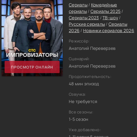
Сериалы
/
Комедийные
сериалы
/
Сериалы 2025
/
Сериалы 2023
/
ТВ-шоу
/
Русские сериалы
/
Сериалы
2026
/
Новинки сериалов 2026
Режиссёр:
Анатолий Переверзев
Сценарий:
Анатолий Переверзев
ПРОСМОТР ОНЛАЙН
Продолжительность:
48 мин эпизод
Озвучка:
Не требуется
Все сезоны:
1-5 сезон
Уже добавлено:
1-11 серия 5 сезона