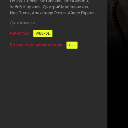
Позов, Сергей Матвиенко, Митя Фомин,
Хабиб Шарипов, Дмитрий Масленников,
Ида Галич, Александр Рогов, Айдар Гараев
Дата выхода:
Качество:
WEB-DL
Возрастное ограничение:
18+