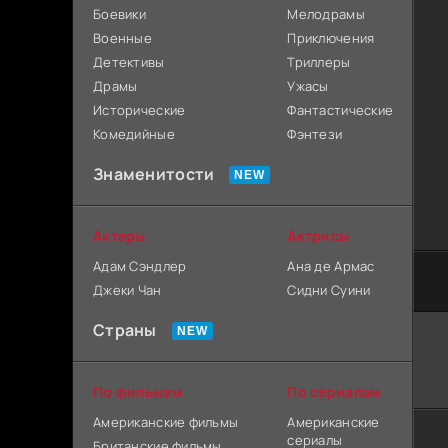
Боевики
Мелодрамы
Военные
Приключения
Детективы
Триллеры
Драмы
Ужасы
Исторические
Фантастические
Комедийные
Фэнтези
Знаменитости
Актеры
Актрисы
Адам Сэндлер
Ана де Армас
Джеки Чан
Сидни Суини
Страны
По фильмам
По сериалам
Американские фильмы
Американские
сериалы
Британские фильмы