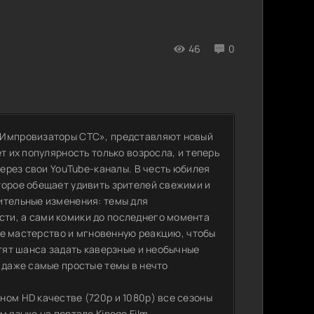
46
0
«Импровизаторы СТС», представляют новый
т их популярность только возросла, и теперь
через свои YouTube-каналы. В честь юбилея
торое обещает удивить зрителей свежими и
ительные изменения: темы для
ти, а сами комики до последнего момента
вое мастерство и мгновенную реакцию, чтобы
стят шанса задать каверзные и необычные
 даже самые простые темы в нечто
ном HD качестве (720p и 1080p) все сезоны
 языке на портале Kinogo Film.