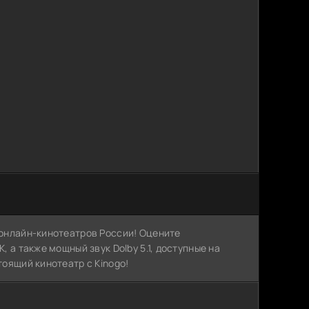
х онлайн-кинотеатров России! Оцените
, а также мощный звук Dolby 5.1, доступные на
тоящий кинотеатр с Kinogo!