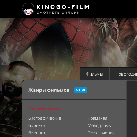
KINOGO-FILM
СМОТРЕТЬ ОНЛАЙН
Фильмы
Новогодн
Жанры фильмов
По категориям
+
Биографические
Криминал
Боевики
Мелодрамы
Военные
Приключения