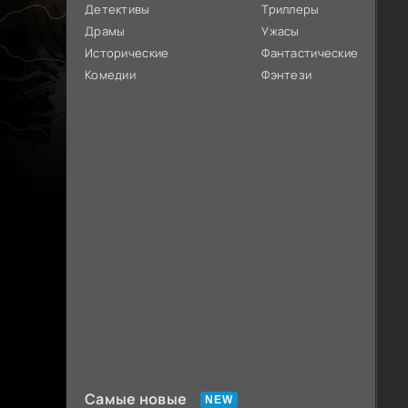
Детективы
Триллеры
Драмы
Ужасы
Исторические
Фантастические
Комедии
Фэнтези
Самые новые