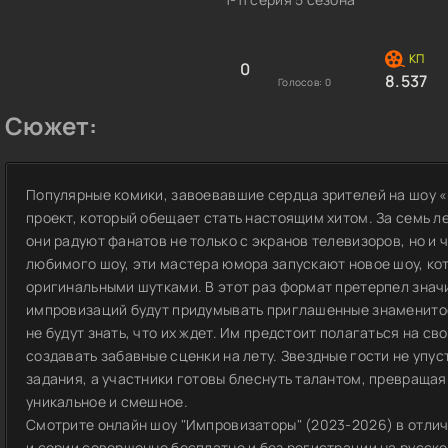
0
8.537
Голосов:
0
Сюжет:
Популярные комики, завоевавшие сердца зрителей на шоу 
проект, который обещает стать настоящим хитом. За семь ле
они радуют фанатов не только с экранов телевизоров, но и 
любимого шоу, эти мастера юмора запускают новое шоу, ко
оригинальными шутками. В этот раз формат претерпел знач
импровизаций будут придумывать приглашенные знаменитос
не будут знать, что их ждет. Им предстоит полагаться на с
создавать забавные сценки на лету. Звездные гости не упу
задания, а участники готовы блеснуть талантом, превращая
уникальное и смешное.
Смотрите онлайн шоу "Импровизаторы" (2023-2026) в отлич
и серии совершенно бесплатно и без регистрации на русском