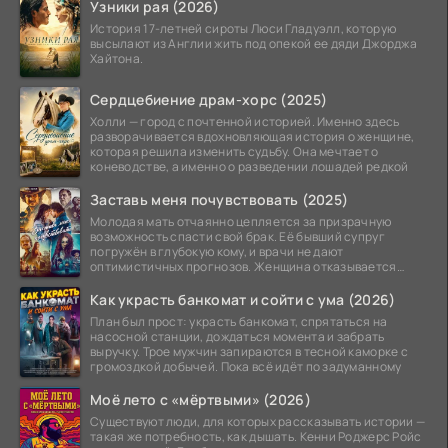
Узники рая (2026)
История 17-летней сироты Люси Гладуэлл, которую
высылают из Англии жить под опекой ее дяди Джорджа
Хайтона.
Сердцебиение драм-хорс (2025)
Холли — город с почтенной историей. Именно здесь
разворачивается вдохновляющая история о женщине,
которая решила изменить судьбу. Она мечтает о
коневодстве, а именно о разведении лошадей редкой
Заставь меня почувствовать (2025)
Молодая мать отчаянно цепляется за призрачную
возможность спасти свой брак. Её бывший супруг
погружён в глубокую кому, и врачи не дают
оптимистичных прогнозов. Женщина отказывается
верить в
Как украсть банкомат и сойти с ума (2026)
План был прост: украсть банкомат, спрятаться на
насосной станции, дождаться момента и забрать
выручку. Трое мужчин запираются в тесной каморке с
громоздкой добычей. Пока всё идёт по задуманному
Моё лето с «мёртвыми» (2026)
Существуют люди, для которых рассказывать истории —
такая же потребность, как дышать. Кенни Роджерс Ройс