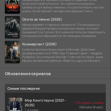
опасную планету Калиск. Он стремится доказать
своему отцу и всему племени, что достоин быть частью
клана. Он встречает загадочную девушку Тию и
Охота за тенью (2025)
Макао взывает к герою из прошлого. Столкнувшись с
дерзкой бандой профессиональных воров, полиция
оказывается в тупике. В отчаянной попытке переломить
ситуацию они обращаются за помощью к бывшему
Коммерсант (2026)
События фильма происходят в Москве. Действие
разворачивается в 1996 году. Главный герой — Андрей
Рубанов. Он успешный банкир. У него есть семья: жена
Ирма и маленький ребёнок. Вместе с другом Мишей у
Обновления сериалов
Самые последние
Мэр Кингстауна (2021-
1-10 серия 4 сезона
2025)
(HDrezka Studio)
1-4 сезон