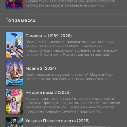
именно такой. Его блог стал окном, через которое он
наблюдает за миром и показывает его другим.
Топ за месяц
Симпсоны (1989-2026)
Семейство Симпсонов - папаша Гомер, мама Мардж,
дочери Лиза и маленькая Мэгги, и несносный
подросток Барт - проживают в среднестатистическом
городке Спрингфилд. Гомер трудится на местной
атомной
Моана 2 (2024)
Получив вызов от предков-искателей, Моана и Мауи
отправляются в далёкие и опасные воды Океании.
Не одна дома 2 (2025)
Маша отправляется с папой в летнее путешествие в
автодоме. Три года назад мама и папа пообещали дочке,
что будут проводить больше времени вместе и теперь
поездка на природу - семейная традиция. Но
Хищник: Планета смерти (2025)
Хищник Дек, изгнанный из клана, отправляется на