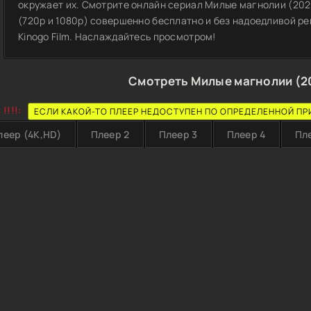
окружает их. Смотрите онлайн сериал Милые магнолии (202
(720p и 1080p) совершенно бесплатно и без надоедливой ре
Kinogo Film. Наслаждайтесь просмотром!
Смотреть Милые магнолии (2
!!!!:
ЕСЛИ КАКОЙ-ТО ПЛЕЕР НЕДОСТУПЕН ПО ОПРЕДЕЛЕННОЙ ПР
леер (4K,HD)
Плеер 2
Плеер 3
Плеер 4
Пл