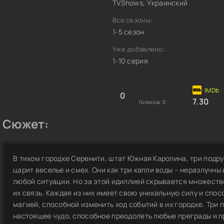
TVShows, Украинский
Все сезоны:
1-5 сезон
Уже добавлено:
1-10 серия
0
7.30
Голосов:
0
Сюжет:
В тихом городке Серенити, штат Южная Каролина, три подру
царит веселье и смех. Они как три капли воды – неразлучны
любой ситуации. Но за этой идиллией скрывается множество
их связь. Каждая из них имеет свою уникальную силу и спо
магией, способной изменить ход событий в их городке. Три п
настоящее чудо, способное преодолеть любые преграды и пр