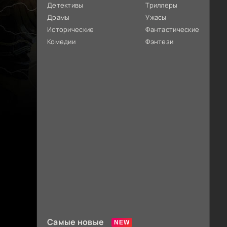
Детективы
Триллеры
Драмы
Ужасы
Исторические
Фантастические
Комедии
Фэнтези
Самые новые