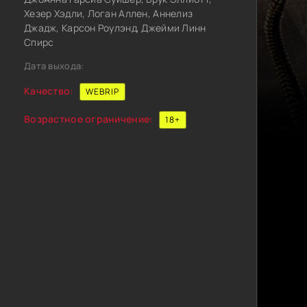
Хезер Хэдли, Логан Аллен, Аннелиз
Джадж, Карсон Роулэнд, Джейми Линн
Спирс
Дата выхода:
Качество:
WEBRIP
Возрастное ограничение:
18+