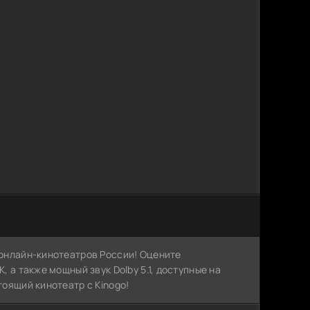
х онлайн-кинотеатров России! Оцените
, а также мощный звук Dolby 5.1, доступные на
тоящий кинотеатр с Kinogo!