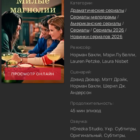
Категории:
Драматические сериалы
/
Сериалы-мелодрамы
/
Американские сериалы
/
Сериалы
/
Сериалы 2026
/
Новинки сериалов 2026
Режиссёр:
Норман Бакли, Мэри Лу Белли,
Lauren Petzke, Laura Nisbet
Сценарий:
ПРОСМОТР ОНЛАЙН
Дэвид Дювар, Мэтт Дрэйк,
Норман Бакли, Шерил Дж.
Андерсон
Продолжительность:
45 мин эпизод
Озвучка:
HDrezka Studio, Укр. Субтитры,
Оригинальный, Субтитры,