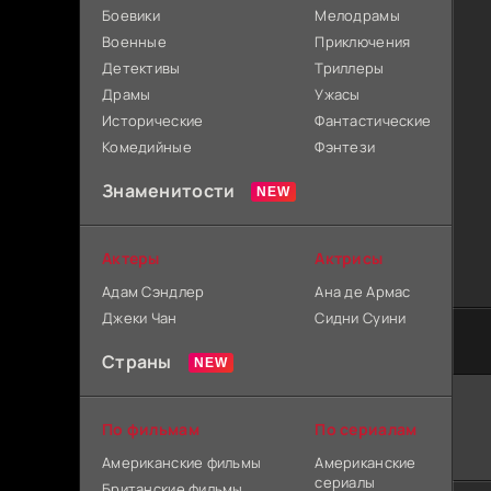
Боевики
Мелодрамы
Военные
Приключения
Детективы
Триллеры
Драмы
Ужасы
Исторические
Фантастические
Комедийные
Фэнтези
Знаменитости
Актеры
Актрисы
Адам Сэндлер
Ана де Армас
Джеки Чан
Сидни Суини
Страны
По фильмам
По сериалам
Американские фильмы
Американские
сериалы
Британские фильмы