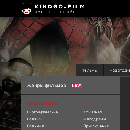
KINOGO-FILM
СМОТРЕТЬ ОНЛАЙН
Фильмы
Новогодн
Жанры фильмов
По категориям
+
Биографические
Криминал
Боевики
Мелодрамы
Военные
Приключения