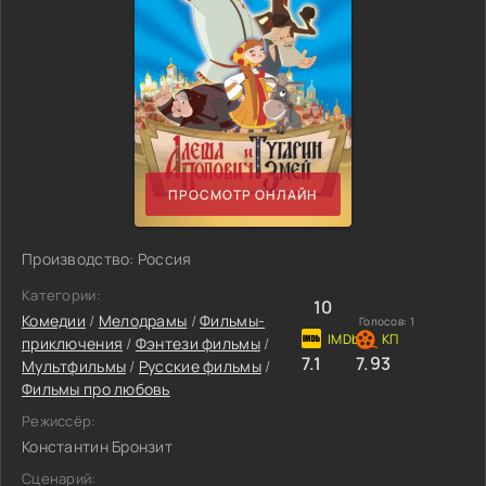
ПРОСМОТР ОНЛАЙН
Производство: Россия
Категории:
10
Комедии
/
Мелодрамы
/
Фильмы-
Голосов:
1
приключения
/
Фэнтези фильмы
/
7.1
7.93
Мультфильмы
/
Русские фильмы
/
Фильмы про любовь
Режиссёр:
Константин Бронзит
Сценарий: