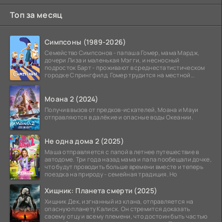
Топ за месяц
Симпсоны (1989-2026)
Семейство Симпсонов - папаша Гомер, мама Мардж,
дочери Лиза и маленькая Мэгги, и несносный
подросток Барт - проживают в среднестатистическом
городке Спрингфилд. Гомер трудится на местной
атомной
Моана 2 (2024)
Получив вызов от предков-искателей, Моана и Мауи
отправляются в далёкие и опасные воды Океании.
Не одна дома 2 (2025)
Маша отправляется с папой в летнее путешествие в
автодоме. Три года назад мама и папа пообещали дочке,
что будут проводить больше времени вместе и теперь
поездка на природу - семейная традиция. Но
Хищник: Планета смерти (2025)
Хищник Дек, изгнанный из клана, отправляется на
опасную планету Калиск. Он стремится доказать
своему отцу и всему племени, что достоин быть частью