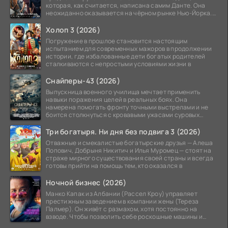
которая, как считается, написана самим Данте. Она
неожиданно оказывается на чёрном рынке Нью-Йорка.
Её покупает
Холоп 3 (2026)
Погружение в прошлое становится настоящим
испытанием для современных мажоров в продолжении
истории, где избалованные дети богатых родителей
сталкиваются с непростыми условиями жизни в
Снайперы-43 (2026)
Выпускница военного училища мечтает применить
навыки поражения целей в реальных боях. Она
намерена помогать фронту точными выстрелами и не
боится столкнуться с кровавыми ужасами суровых
сражений.
Три богатыря. Ни дня без подвига 3 (2026)
Отважные и смекалистые богатырские друзья — Алеша
Попович, Добрыня Никитич и Илья Муромец — стоят на
страже мирного существования своей страны и всегда
готовы прийти на помощь тем, кто оказался в
Ночной бизнес (2026)
Манко Капак из Албании (Рассел Кроу) управляет
престижным заведением в компании жены (Тереза
Палмер). Он живёт с размахом, хотя постоянно на
взводе. Чтобы позволить себе роскошные машины и
жильё в