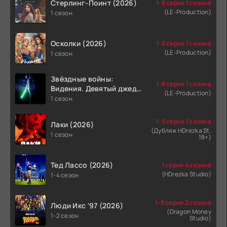
Стерлинг-Поинт (2026)
1-8 серия 1 сезона
(LE-Production)
1 сезон
Осколки (2026)
1-2 серия 1 сезона
(LE-Production)
1 сезон
Звёздные войны:
1-8 серия 1 сезона
Видения. Девятый джедай
(LE-Production)
(2026)
1 сезон
1-5 серия 1 сезона
Лаки (2026)
(Дубляж HDrezka St.
1 сезон
18+)
Тед Лассо (2026)
1 серия 4 сезона
(HDrezka Studio)
1-4 сезон
1-8 серия 2 сезона
Люди Икс '97 (2026)
(Dragon Money
1-2 сезон
Studio)