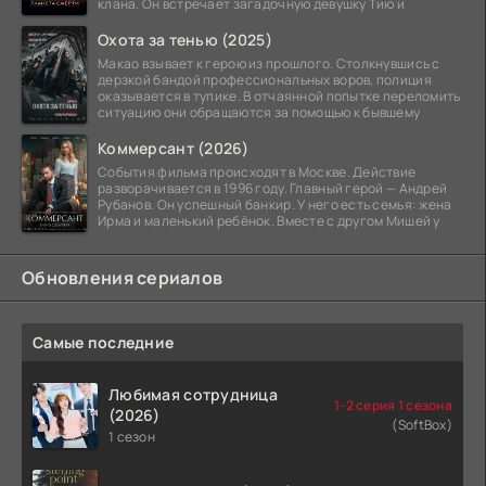
клана. Он встречает загадочную девушку Тию и
Охота за тенью (2025)
Макао взывает к герою из прошлого. Столкнувшись с
дерзкой бандой профессиональных воров, полиция
оказывается в тупике. В отчаянной попытке переломить
ситуацию они обращаются за помощью к бывшему
Коммерсант (2026)
События фильма происходят в Москве. Действие
разворачивается в 1996 году. Главный герой — Андрей
Рубанов. Он успешный банкир. У него есть семья: жена
Ирма и маленький ребёнок. Вместе с другом Мишей у
Обновления сериалов
Самые последние
Любимая сотрудница
1-2 серия 1 сезона
(2026)
(SoftBox)
1 сезон