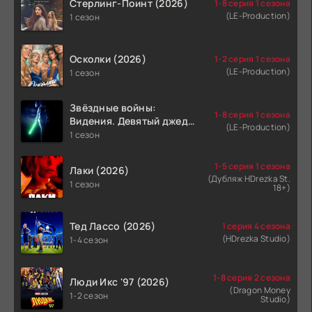
Стерлинг-Поинт (2026)
1-8 серия 1 сезона
(LE-Production)
1 сезон
Осколки (2026)
1-2 серия 1 сезона
(LE-Production)
1 сезон
Звёздные войны:
1-8 серия 1 сезона
Видения. Девятый джедай
(LE-Production)
(2026)
1 сезон
1-5 серия 1 сезона
Лаки (2026)
(Дубляж HDrezka St.
1 сезон
18+)
Тед Лассо (2026)
1 серия 4 сезона
(HDrezka Studio)
1-4 сезон
1-8 серия 2 сезона
Люди Икс '97 (2026)
(Dragon Money
1-2 сезон
Studio)