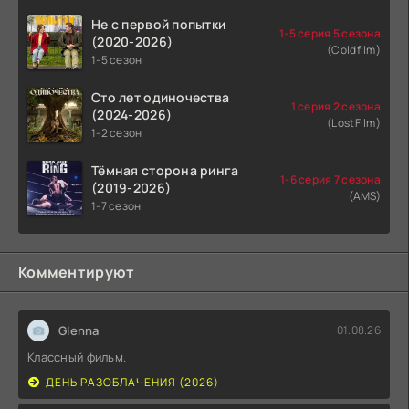
Не с первой попытки
1-5 серия 5 сезона
(2020-2026)
(Coldfilm)
1-5 сезон
Сто лет одиночества
1 серия 2 сезона
(2024-2026)
(LostFilm)
1-2 сезон
Тёмная сторона ринга
1-6 серия 7 сезона
(2019-2026)
(AMS)
1-7 сезон
Комментируют
Glenna
01.08.26
Классный фильм.
ДЕНЬ РАЗОБЛАЧЕНИЯ (2026)