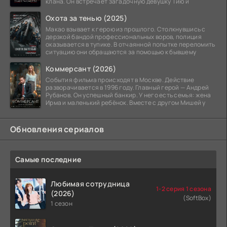
клана. Он встречает загадочную девушку Тию и
Охота за тенью (2025)
Макао взывает к герою из прошлого. Столкнувшись с
дерзкой бандой профессиональных воров, полиция
оказывается в тупике. В отчаянной попытке переломить
ситуацию они обращаются за помощью к бывшему
Коммерсант (2026)
События фильма происходят в Москве. Действие
разворачивается в 1996 году. Главный герой — Андрей
Рубанов. Он успешный банкир. У него есть семья: жена
Ирма и маленький ребёнок. Вместе с другом Мишей у
Обновления сериалов
Самые последние
Любимая сотрудница
1-2 серия 1 сезона
(2026)
(SoftBox)
1 сезон