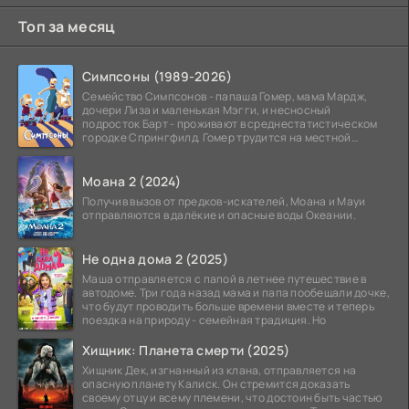
Топ за месяц
Симпсоны (1989-2026)
Семейство Симпсонов - папаша Гомер, мама Мардж,
дочери Лиза и маленькая Мэгги, и несносный
подросток Барт - проживают в среднестатистическом
городке Спрингфилд. Гомер трудится на местной
атомной
Моана 2 (2024)
Получив вызов от предков-искателей, Моана и Мауи
отправляются в далёкие и опасные воды Океании.
Не одна дома 2 (2025)
Маша отправляется с папой в летнее путешествие в
автодоме. Три года назад мама и папа пообещали дочке,
что будут проводить больше времени вместе и теперь
поездка на природу - семейная традиция. Но
Хищник: Планета смерти (2025)
Хищник Дек, изгнанный из клана, отправляется на
опасную планету Калиск. Он стремится доказать
своему отцу и всему племени, что достоин быть частью