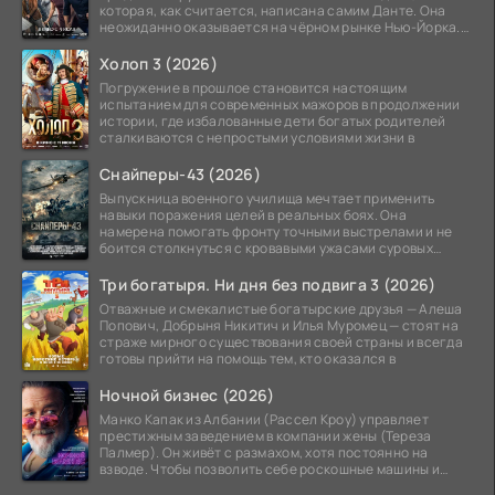
которая, как считается, написана самим Данте. Она
неожиданно оказывается на чёрном рынке Нью-Йорка.
Её покупает
Холоп 3 (2026)
Погружение в прошлое становится настоящим
испытанием для современных мажоров в продолжении
истории, где избалованные дети богатых родителей
сталкиваются с непростыми условиями жизни в
Снайперы-43 (2026)
Выпускница военного училища мечтает применить
навыки поражения целей в реальных боях. Она
намерена помогать фронту точными выстрелами и не
боится столкнуться с кровавыми ужасами суровых
сражений.
Три богатыря. Ни дня без подвига 3 (2026)
Отважные и смекалистые богатырские друзья — Алеша
Попович, Добрыня Никитич и Илья Муромец — стоят на
страже мирного существования своей страны и всегда
готовы прийти на помощь тем, кто оказался в
Ночной бизнес (2026)
Манко Капак из Албании (Рассел Кроу) управляет
престижным заведением в компании жены (Тереза
Палмер). Он живёт с размахом, хотя постоянно на
взводе. Чтобы позволить себе роскошные машины и
жильё в