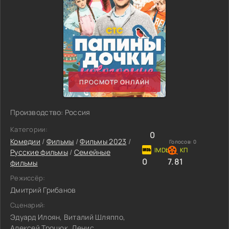
ПРОСМОТР ОНЛАЙН
Производство: Россия
Категории:
0
Комедии
/
Фильмы
/
Фильмы 2023
/
Голосов:
0
Русские фильмы
/
Семейные
0
7.81
фильмы
Режиссёр:
Дмитрий Грибанов
Сценарий:
Эдуард Илоян, Виталий Шляппо,
Алексей Троцюк, Денис