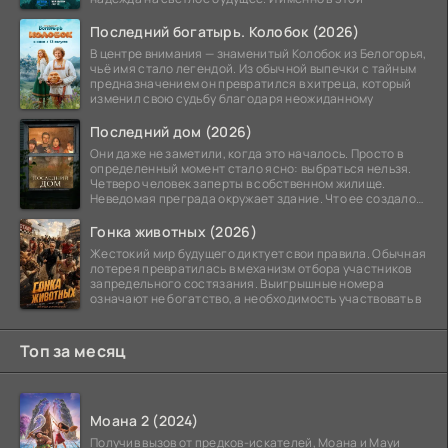
Последний богатырь. Колобок (2026)
В центре внимания — знаменитый Колобок из Белогорья,
чьё имя стало легендой. Из обычной выпечки с тайным
предназначением он превратился в хитреца, который
изменил свою судьбу благодаря неожиданному
Последний дом (2026)
Они даже не заметили, когда это началось. Просто в
определенный момент стало ясно: выбраться нельзя.
Четверо человек заперты в собственном жилище.
Неведомая преграда окружает здание. Что ее создало
—
Гонка животных (2026)
Жестокий мир будущего диктует свои правила. Обычная
лотерея превратилась в механизм отбора участников
запредельного состязания. Выигрышные номера
означают не богатство, а необходимость участвовать в
Топ за месяц
Моана 2 (2024)
Получив вызов от предков-искателей, Моана и Мауи