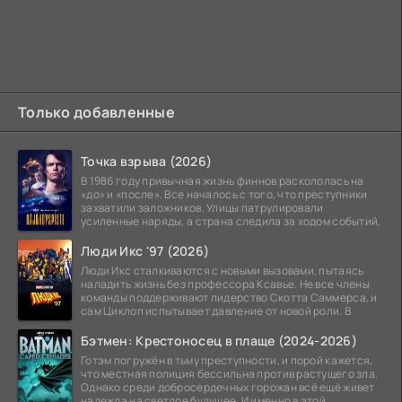
Только добавленные
Точка взрыва (2026)
В 1986 году привычная жизнь финнов раскололась на
«до» и «после». Все началось с того, что преступники
захватили заложников. Улицы патрулировали
усиленные наряды, а страна следила за ходом событий,
Люди Икс '97 (2026)
Люди Икс сталкиваются с новыми вызовами, пытаясь
наладить жизнь без профессора Ксавье. Не все члены
команды поддерживают лидерство Скотта Саммерса, и
сам Циклоп испытывает давление от новой роли. В
Бэтмен: Крестоносец в плаще (2024-2026)
Готэм погружён в тьму преступности, и порой кажется,
что местная полиция бессильна против растущего зла.
Однако среди добросердечных горожан всё ещё живет
надежда на светлое будущее. И именно в этой