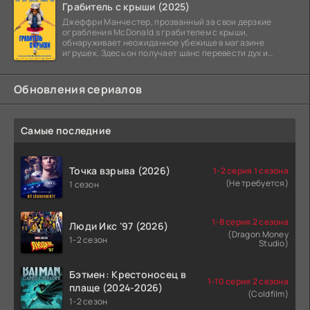
Грабитель с крыши (2025)
Джеффри Манчестер, прозванный за свои дерзкие
ограбления McDonald s грабителем с крыши,
обнаруживает неожиданное убежище в магазине
игрушек. Здесь он получает шанс перевести дух и
залечь на дно. Но
Обновления сериалов
Самые последние
Точка взрыва (2026)
1-2 серия 1 сезона
(Не требуется)
1 сезон
1-8 серия 2 сезона
Люди Икс '97 (2026)
(Dragon Money
1-2 сезон
Studio)
Бэтмен: Крестоносец в
1-10 серия 2 сезона
плаще (2024-2026)
(Coldfilm)
1-2 сезон