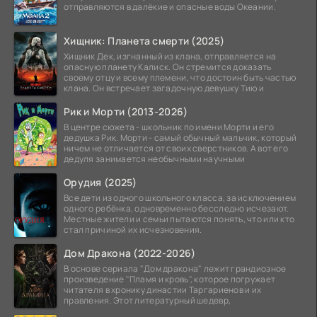
отправляются в далёкие и опасные воды Океании.
Хищник: Планета смерти (2025)
Хищник Дек, изгнанный из клана, отправляется на
опасную планету Калиск. Он стремится доказать
своему отцу и всему племени, что достоин быть частью
клана. Он встречает загадочную девушку Тию и
Рик и Морти (2013-2026)
В центре сюжета - школьник по имени Морти и его
дедушка Рик. Морти - самый обычный мальчик, который
ничем не отличается от своих сверстников. А вот его
дедуля занимается необычными научными
Орудия (2025)
Все дети из одного школьного класса, за исключением
одного ребёнка, одновременно бесследно исчезают.
Местные жители и семьи пытаются понять, что или кто
стал причиной их исчезновения.
Дом Дракона (2022-2026)
В основе сериала "Дом дракона" лежит грандиозное
произведение "Пламя и кровь", которое погружает
читателя в хронику династии Таргариенов и их
правления. Этот литературный шедевр,