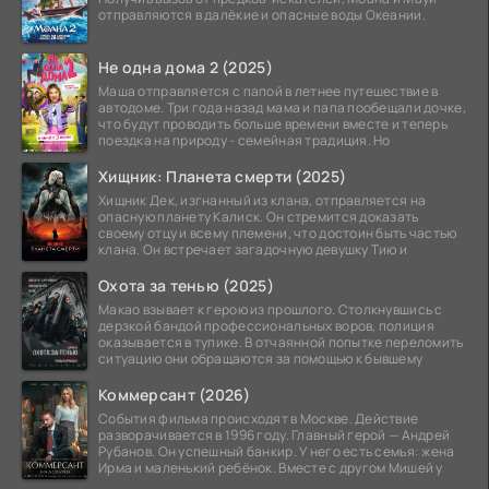
отправляются в далёкие и опасные воды Океании.
Не одна дома 2 (2025)
Маша отправляется с папой в летнее путешествие в
автодоме. Три года назад мама и папа пообещали дочке,
что будут проводить больше времени вместе и теперь
поездка на природу - семейная традиция. Но
Хищник: Планета смерти (2025)
Хищник Дек, изгнанный из клана, отправляется на
опасную планету Калиск. Он стремится доказать
своему отцу и всему племени, что достоин быть частью
клана. Он встречает загадочную девушку Тию и
Охота за тенью (2025)
Макао взывает к герою из прошлого. Столкнувшись с
дерзкой бандой профессиональных воров, полиция
оказывается в тупике. В отчаянной попытке переломить
ситуацию они обращаются за помощью к бывшему
Коммерсант (2026)
События фильма происходят в Москве. Действие
разворачивается в 1996 году. Главный герой — Андрей
Рубанов. Он успешный банкир. У него есть семья: жена
Ирма и маленький ребёнок. Вместе с другом Мишей у