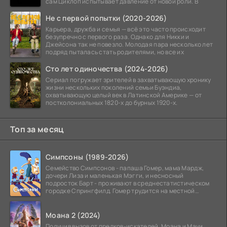
сам Циклоп испытывает давление от новой роли. В
Не с первой попытки (2020-2026)
Карьера, дружба и семья — всё это часто происходит
безупречно с первого раза. Однако для Никки и
Джейсона так не повезло. Молодая пара несколько лет
подряд пыталась стать родителями, но все их
Сто лет одиночества (2024-2026)
Сериал погружает зрителей в захватывающую хронику
жизни нескольких поколений семьи Буэндиа,
охватывающую целый век в Латинской Америке — от
постколониальных 1820-х до бурных 1920-х.
Топ за месяц
Симпсоны (1989-2026)
Семейство Симпсонов - папаша Гомер, мама Мардж,
дочери Лиза и маленькая Мэгги, и несносный
подросток Барт - проживают в среднестатистическом
городке Спрингфилд. Гомер трудится на местной
атомной
Моана 2 (2024)
Получив вызов от предков-искателей, Моана и Мауи