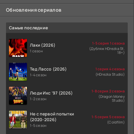
Обновления сериалов
Самые последние
1-5 серия 1 сезона
Лаки (2026)
(Дубляж HDrezka St.
1 сезон
18+)
Тед Лассо (2026)
1 серия 4 сезона
(HDrezka Studio)
1-4 сезон
1-8 серия 2 сезона
Люди Икс '97 (2026)
(Dragon Money
1-2 сезон
Studio)
Не с первой попытки
1-5 серия 5 сезона
(2020-2026)
(Coldfilm)
1-5 сезон