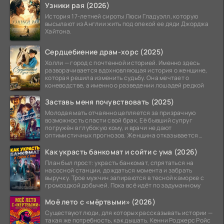
Узники рая (2026)
История 17-летней сироты Люси Гладуэлл, которую
высылают из Англии жить под опекой ее дяди Джорджа
Хайтона.
Сердцебиение драм-хорс (2025)
Холли — город с почтенной историей. Именно здесь
разворачивается вдохновляющая история о женщине,
которая решила изменить судьбу. Она мечтает о
коневодстве, а именно о разведении лошадей редкой
Заставь меня почувствовать (2025)
Молодая мать отчаянно цепляется за призрачную
возможность спасти свой брак. Её бывший супруг
погружён в глубокую кому, и врачи не дают
оптимистичных прогнозов. Женщина отказывается
верить в
Как украсть банкомат и сойти с ума (2026)
План был прост: украсть банкомат, спрятаться на
насосной станции, дождаться момента и забрать
выручку. Трое мужчин запираются в тесной каморке с
громоздкой добычей. Пока всё идёт по задуманному
Моё лето с «мёртвыми» (2026)
Существуют люди, для которых рассказывать истории —
такая же потребность, как дышать. Кенни Роджерс Ройс