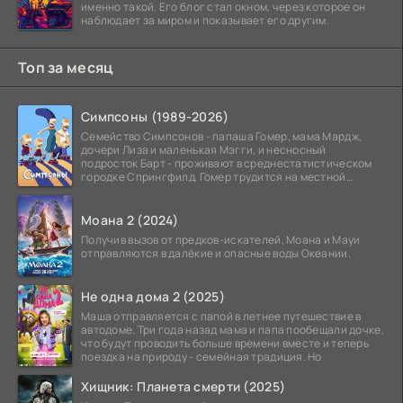
именно такой. Его блог стал окном, через которое он
наблюдает за миром и показывает его другим.
Топ за месяц
Симпсоны (1989-2026)
Семейство Симпсонов - папаша Гомер, мама Мардж,
дочери Лиза и маленькая Мэгги, и несносный
подросток Барт - проживают в среднестатистическом
городке Спрингфилд. Гомер трудится на местной
атомной
Моана 2 (2024)
Получив вызов от предков-искателей, Моана и Мауи
отправляются в далёкие и опасные воды Океании.
Не одна дома 2 (2025)
Маша отправляется с папой в летнее путешествие в
автодоме. Три года назад мама и папа пообещали дочке,
что будут проводить больше времени вместе и теперь
поездка на природу - семейная традиция. Но
Хищник: Планета смерти (2025)