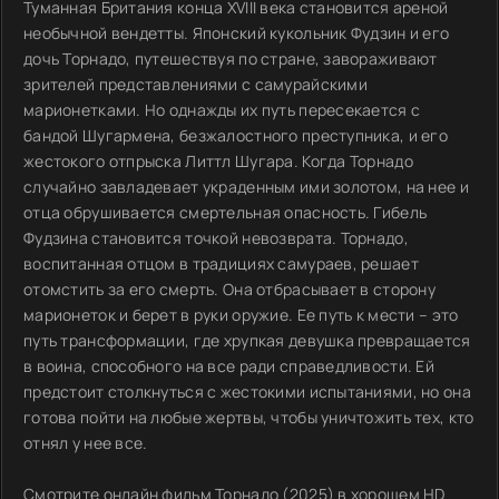
Туманная Британия конца XVIII века становится ареной
необычной вендетты. Японский кукольник Фудзин и его
дочь Торнадо, путешествуя по стране, завораживают
зрителей представлениями с самурайскими
марионетками. Но однажды их путь пересекается с
бандой Шугармена, безжалостного преступника, и его
жестокого отпрыска Литтл Шугара. Когда Торнадо
случайно завладевает украденным ими золотом, на нее и
отца обрушивается смертельная опасность. Гибель
Фудзина становится точкой невозврата. Торнадо,
воспитанная отцом в традициях самураев, решает
отомстить за его смерть. Она отбрасывает в сторону
марионеток и берет в руки оружие. Ее путь к мести – это
путь трансформации, где хрупкая девушка превращается
в воина, способного на все ради справедливости. Ей
предстоит столкнуться с жестокими испытаниями, но она
готова пойти на любые жертвы, чтобы уничтожить тех, кто
отнял у нее все.
Смотрите онлайн фильм Торнадо (2025) в хорошем HD