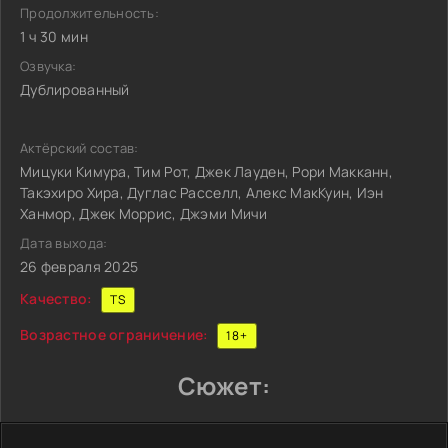
Продолжительность:
1 ч 30 мин
Озвучка:
Дублированный
Актёрский состав:
Мицуки Кимура, Тим Рот, Джек Лауден, Рори Макканн,
Такэхиро Хира, Дуглас Расселл, Алекс МакКуин, Иэн
Ханмор, Джек Моррис, Джэми Мичи
Дата выхода:
26 февраля 2025
Качество:
TS
Возрастное ограничение:
18+
Сюжет: