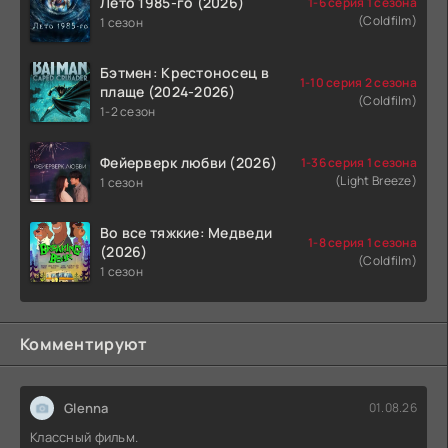
Лето 1985-го (2026)
1-6 серия 1 сезона
(Coldfilm)
1 сезон
Бэтмен: Крестоносец в
1-10 серия 2 сезона
плаще (2024-2026)
(Coldfilm)
1-2 сезон
Фейерверк любви (2026)
1-36 серия 1 сезона
(Light Breeze)
1 сезон
Во все тяжкие: Медведи
1-8 серия 1 сезона
(2026)
(Coldfilm)
1 сезон
Комментируют
Glenna
01.08.26
Классный фильм.