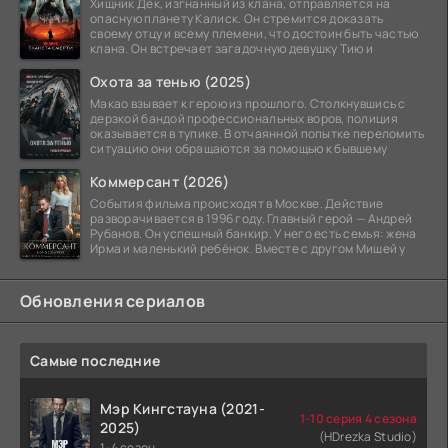
Хищник Дек, изгнанный из клана, отправляется на
опасную планету Калиск. Он стремится доказать
своему отцу и всему племени, что достоин быть частью
клана. Он встречает загадочную девушку Тию и
Охота за тенью (2025)
Макао взывает к герою из прошлого. Столкнувшись с
дерзкой бандой профессиональных воров, полиция
оказывается в тупике. В отчаянной попытке переломить
ситуацию они обращаются за помощью к бывшему
Коммерсант (2026)
События фильма происходят в Москве. Действие
разворачивается в 1996 году. Главный герой — Андрей
Рубанов. Он успешный банкир. У него есть семья: жена
Ирма и маленький ребёнок. Вместе с другом Мишей у
Обновления сериалов
Самые последние
Мэр Кингстауна (2021-
1-10 серия 4 сезона
2025)
(HDrezka Studio)
1-4 сезон