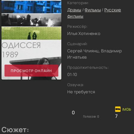
Категории:
Драмы
/
Фильмы
/
Русские
фильмы
Режиссёр:
Илья Хотиненко
Сценарий:
Сергей Члиянц, Владимир
Игнатьев
Продолжительность:
ПРОСМОТР ОНЛАЙН
01:10
Озвучка:
Не требуется
0
7
Голосов:
0
Сюжет: