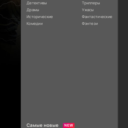
Детективы
Триллеры
Драмы
Ужасы
Исторические
Фантастические
Комедии
Фэнтези
Самые новые