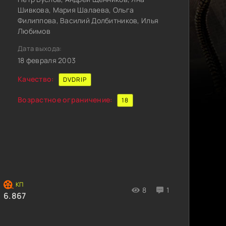
Шивкова, Мария Шалаева, Ольга
Филиппова, Василий Долбитников, Илья
Любимов
Дата выхода:
18 февраля 2003
Качество:
DVDRIP
Возрастное ограничение:
18
8
1
6.867