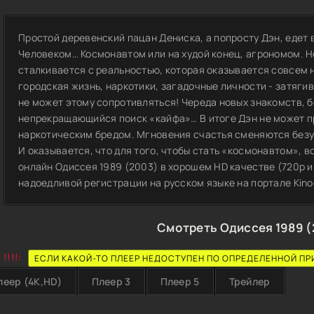
Простой деревенский пацан Дениска, а попросту Дэн, едет 
Человеком… Космонавтом или на худой конец, агрономом. Но
сталкивается с реальностью, которая оказывается совсем н
городская жизнь, наркотики, загадочные личности - затяги
не может этому сопротивляться! Череда новых знакомств, 
непрекращающийся поиск «кайфа»… В итоге Дэн не может п
наркотическим бредом. Мгновения счастья сменяются безу
И оказывается, что для того, чтобы стать «космонавтом», 
онлайн Одиссея 1989 (2003) в хорошем HD качестве (720p и
надоедливой регистрации на русском языке на портале Kino
Смотреть Одиссея 1989 (
!!!!:
ЕСЛИ КАКОЙ-ТО ПЛЕЕР НЕДОСТУПЕН ПО ОПРЕДЕЛЕННОЙ ПР
леер (4K,HD)
Плеер 3
Плеер 5
Трейлер