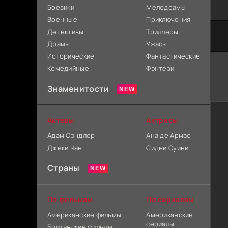
Боевики
Мелодрамы
Военные
Приключения
Детективы
Триллеры
Драмы
Ужасы
Исторические
Фантастические
Комедийные
Фэнтези
Знаменитости
Актеры
Актрисы
Адам Сэндлер
Ана де Армас
Джеки Чан
Сидни Суини
Страны
По фильмам
По сериалам
Американские фильмы
Американские
сериалы
Британские фильмы