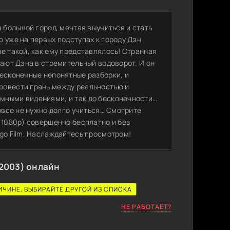
в большой город, мечтая выучиться и стать
 уже на первых подступах к городу Дэн
е такой, как ему представлялось! Странная
вают Дэна в стремительный водоворот. И он
бесконечные непонятные разборки, и
ровести грань между реальностью и
мными видениями, и так до бесконечности…
вовсе не нужно долго учиться… Смотрите
 1080p) совершенно бесплатно и без
go Film. Наслаждайтесь просмотром!
2003) онлайн
ИЧИНЕ, ВЫБИРАЙТЕ ДРУГОЙ ИЗ СПИСКА
НЕ РАБОТАЕТ?