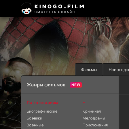
KINOGO-FILM
СМОТРЕТЬ ОНЛАЙН
Фильмы
Новогодн
Жанры фильмов
По категориям
+
Биографические
Криминал
Боевики
Мелодрамы
Военные
Приключения