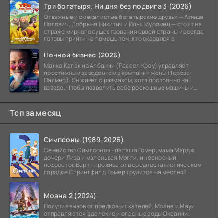
Три богатыря. Ни дня без подвига 3 (2026)
Отважные и смекалистые богатырские друзья — Алеша
Попович, Добрыня Никитич и Илья Муромец — стоят на
страже мирного существования своей страны и всегда
готовы прийти на помощь тем, кто оказался в
Ночной бизнес (2026)
Манко Капак из Албании (Рассел Кроу) управляет
престижным заведением в компании жены (Тереза
Палмер). Он живёт с размахом, хотя постоянно на
взводе. Чтобы позволить себе роскошные машины и
жильё в
Топ за месяц
Симпсоны (1989-2026)
Семейство Симпсонов - папаша Гомер, мама Мардж,
дочери Лиза и маленькая Мэгги, и несносный
подросток Барт - проживают в среднестатистическом
городке Спрингфилд. Гомер трудится на местной
атомной
Моана 2 (2024)
Получив вызов от предков-искателей, Моана и Мауи
отправляются в далёкие и опасные воды Океании.