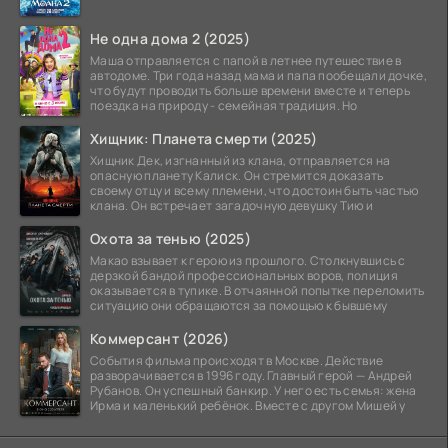
Не одна дома 2 (2025)
Маша отправляется с папой в летнее путешествие в
автодоме. Три года назад мама и папа пообещали дочке,
что будут проводить больше времени вместе и теперь
поездка на природу - семейная традиция. Но
Хищник: Планета смерти (2025)
Хищник Дек, изгнанный из клана, отправляется на
опасную планету Калиск. Он стремится доказать
своему отцу и всему племени, что достоин быть частью
клана. Он встречает загадочную девушку Тию и
Охота за тенью (2025)
Макао взывает к герою из прошлого. Столкнувшись с
дерзкой бандой профессиональных воров, полиция
оказывается в тупике. В отчаянной попытке переломить
ситуацию они обращаются за помощью к бывшему
Коммерсант (2026)
События фильма происходят в Москве. Действие
разворачивается в 1996 году. Главный герой — Андрей
Рубанов. Он успешный банкир. У него есть семья: жена
Ирма и маленький ребёнок. Вместе с другом Мишей у