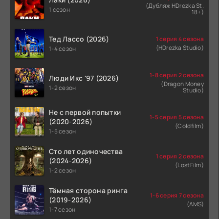
(Дубляж HDrezka St.
1 сезон
18+)
Тед Лассо (2026)
1 серия 4 сезона
(HDrezka Studio)
1-4 сезон
1-8 серия 2 сезона
Люди Икс '97 (2026)
(Dragon Money
1-2 сезон
Studio)
Не с первой попытки
1-5 серия 5 сезона
(2020-2026)
(Coldfilm)
1-5 сезон
Сто лет одиночества
1 серия 2 сезона
(2024-2026)
(LostFilm)
1-2 сезон
Тёмная сторона ринга
1-6 серия 7 сезона
(2019-2026)
(AMS)
1-7 сезон