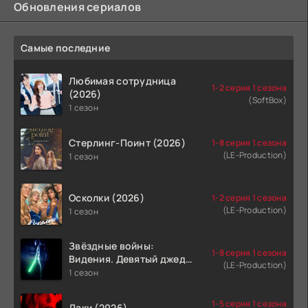
Обновления сериалов
Самые последние
Любимая сотрудница
1-2 серия 1 сезона
(2026)
(SoftBox)
1 сезон
Стерлинг-Поинт (2026)
1-8 серия 1 сезона
(LE-Production)
1 сезон
Осколки (2026)
1-2 серия 1 сезона
(LE-Production)
1 сезон
Звёздные войны:
1-8 серия 1 сезона
Видения. Девятый джедай
(LE-Production)
(2026)
1 сезон
1-5 серия 1 сезона
Лаки (2026)