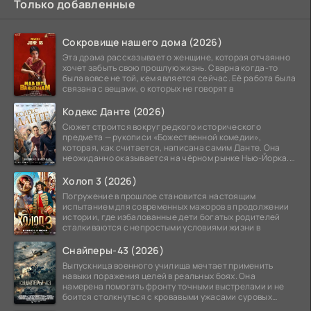
Только добавленные
Сокровище нашего дома (2026)
Эта драма рассказывает о женщине, которая отчаянно
хочет забыть свою прошлую жизнь. Сварна когда-то
была вовсе не той, кем является сейчас. Её работа была
связана с вещами, о которых не говорят в
Кодекс Данте (2026)
Сюжет строится вокруг редкого исторического
предмета — рукописи «Божественной комедии»,
которая, как считается, написана самим Данте. Она
неожиданно оказывается на чёрном рынке Нью-Йорка.
Её покупает
Холоп 3 (2026)
Погружение в прошлое становится настоящим
испытанием для современных мажоров в продолжении
истории, где избалованные дети богатых родителей
сталкиваются с непростыми условиями жизни в
Снайперы-43 (2026)
Выпускница военного училища мечтает применить
навыки поражения целей в реальных боях. Она
намерена помогать фронту точными выстрелами и не
боится столкнуться с кровавыми ужасами суровых
сражений.